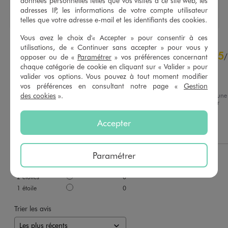
données personnelles telles que vos visites à ce site web, les
adresses IP, les informations de votre compte utilisateur
telles que votre adresse e-mail et les identifiants des cookies.
Vous avez le choix d'« Accepter » pour consentir à ces
utilisations, de « Continuer sans accepter » pour vous y
5
5
/
5
/
opposer ou de «
Paramétrer
» vos préférences concernant
chaque catégorie de cookie en cliquant sur « Valider » pour
Avis vérifié et récompensé
valider vos options. Vous pouvez à tout moment modifier
Parfait
vos préférences en consultant notre page «
Gestion
des cookies
».
Avis du
21/12/2025
, suite à une
expérience du
09/12/2025
par
Basé sur
1
avis soumis à un
Angélique F.
contrôle
Accepter
Voir tous les avis sur ce site
Utile
(0)
Signaler
5
étoiles
1
Paramétrer
4
étoiles
0
1
3
étoiles
0
2
étoiles
0
1
étoile
0
Trier les avis