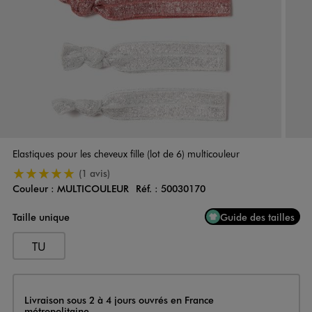
Elastiques pour les cheveux fille (lot de 6) multicouleur
5/5 de moyenne
(1 avis)
Couleur :
MULTICOULEUR
Réf. :
50030170
Couleur
Choisissez votre Couleur
Taille unique
Guide des tailles
TU
Livraison
Livraison sous 2 à 4 jours ouvrés en France
métropolitaine.