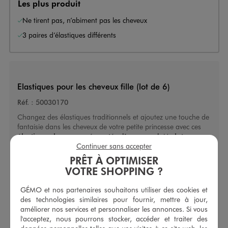
Les plus produit
Ne tirent pas, n’abiment pas les cheveux
3 paires d’élastiques différents
Elastiques pour les cheveux fille (lot de 6)
Réf. :
50030170
Changez des élastiques traditionnels et ajoutez une touche de
fantaisie dans les cheveux de votre petite princesse avec ces
élastiques larges
agrémentés d’un noeud
. Un
lot
Continuer sans accepter
d’élastiques pour les cheveux
composé de 2 modèles ornés
de motifs raffinés et de 4 modèles pailletés parfaits pour
PRÊT À OPTIMISER
illuminer les coiffures. Ultra doux, ils ne tirent pas les cheveux
VOTRE SHOPPING ?
et s’adaptent à tout type de cheveux.
GÉMO et nos partenaires souhaitons utiliser des cookies et
des technologies similaires pour fournir, mettre à jour,
Caractéristiques
améliorer nos services et personnaliser les annonces. Si vous
l'acceptez, nous pourrons stocker, accéder et traiter des