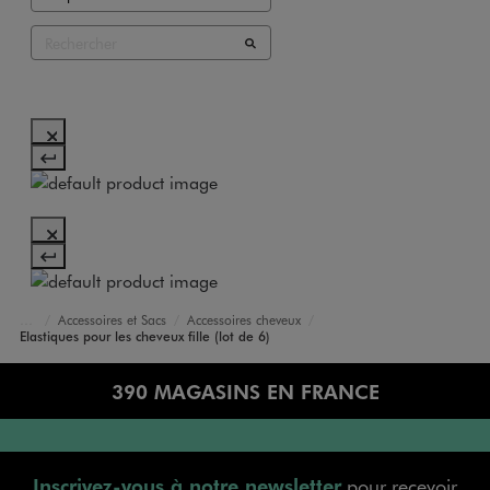
Accessoires et Sacs
Accessoires cheveux
Accueil
Fille
Elastiques pour les cheveux fille (lot de 6)
390 MAGASINS EN FRANCE
Inscrivez-vous à notre newsletter
pour recevoir