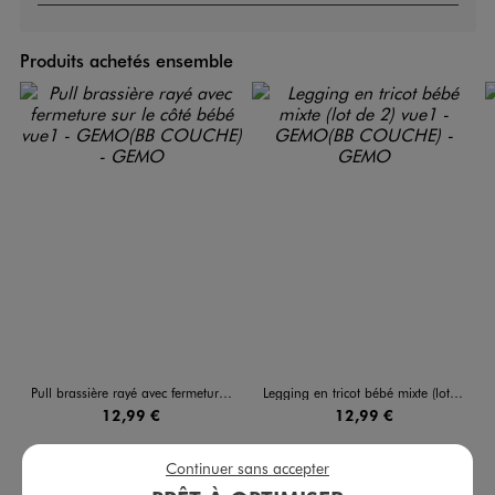
Produits achetés ensemble
Pull brassière rayé avec fermeture sur le côté bébé
Legging en tricot bébé mixte (lot de 2)
12,99 €
12,99 €
5/5 de moyenne
4.5/5 de moyenne
(5 avis)
(11 avis)
Continuer sans accepter