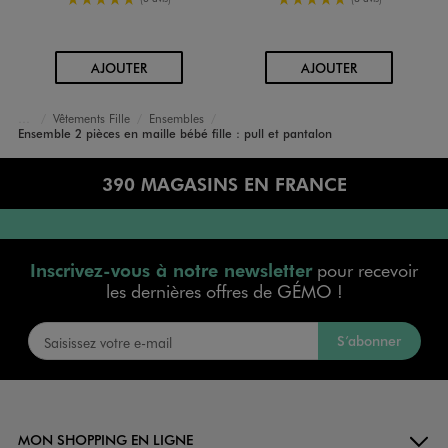
AU PANIER
AU PANIER
AJOUTER
AJOUTER
Vêtements Fille
Ensembles
Accueil
Bébé
Ensemble 2 pièces en maille bébé fille : pull et pantalon
390 MAGASINS EN FRANCE
Inscrivez-vous à notre newsletter
pour recevoir
les dernières offres de GÉMO !
S’abonner
MON SHOPPING EN LIGNE