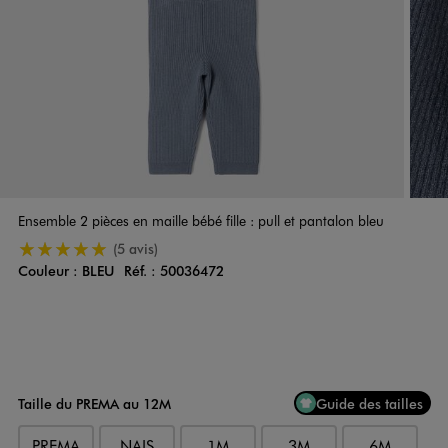
Ensemble 2 pièces en maille bébé fille : pull et pantalon bleu
5/5 de moyenne
(5 avis)
Couleur :
BLEU
Réf. :
50036472
Couleur
Choisissez votre Couleur
Taille du PREMA au 12M
Guide des tailles
PREMA
NAIS
1M
3M
6M