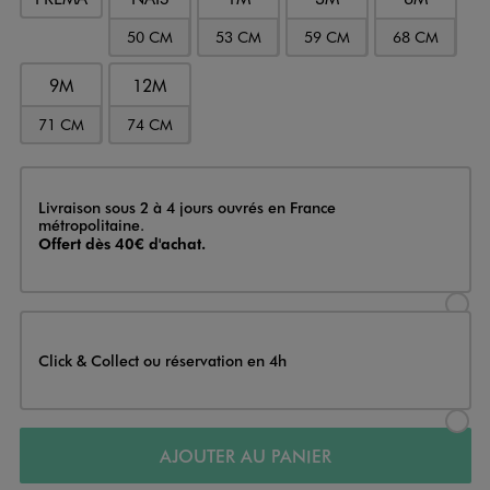
50 CM
53 CM
59 CM
68 CM
9M
12M
71 CM
74 CM
Livraison
Livraison sous 2 à 4 jours ouvrés en France
métropolitaine.
Offert dès 40€ d'achat.
Sélectionner l’option de livraison
Click & Collect ou réservation en 4h
Sélectionner l’option de livraiso
AJOUTER AU PANIER