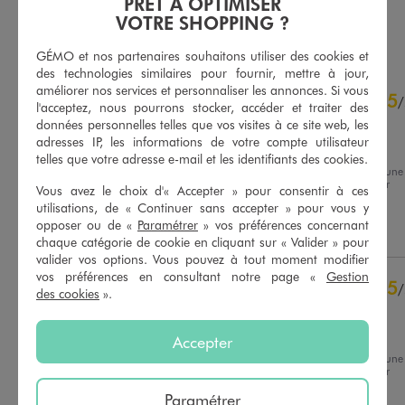
PRÊT À OPTIMISER
VOTRE SHOPPING ?
AU PANIER
AU PANIER
AJOUTER
AJOUTER
GÉMO et nos partenaires souhaitons utiliser des cookies et
des technologies similaires pour fournir, mettre à jour,
5
améliorer nos services et personnaliser les annonces. Si vous
5
/
5
/
l'acceptez, nous pourrons stocker, accéder et traiter des
Avis vérifié et récompensé
données personnelles telles que vos visites à ce site web, les
adresses IP, les informations de votre compte utilisateur
Ensemble hyper doux !
telles que votre adresse e-mail et les identifiants des cookies.
Avis du
20/04/2026
, suite à une
expérience du
01/04/2026
par
Vous avez le choix d'« Accepter » pour consentir à ces
Basé sur
5
avis soumis à un
Aurelie C.
contrôle
utilisations, de « Continuer sans accepter » pour vous y
Voir tous les avis sur ce site
opposer ou de «
Paramétrer
» vos préférences concernant
Utile
(0)
Signaler
chaque catégorie de cookie en cliquant sur « Valider » pour
5
étoiles
5
valider vos options. Vous pouvez à tout moment modifier
vos préférences en consultant notre page «
Gestion
4
étoiles
0
5
/
des cookies
».
3
étoiles
0
Avis vérifié et récompensé
2
étoiles
0
Ensemble ultra doux
1
étoile
0
Accepter
Avis du
24/03/2026
, suite à une
Trier les avis
expérience du
11/03/2026
par
Sandrine G.
Paramétrer