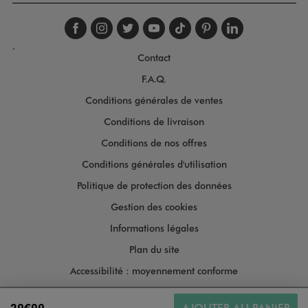
Suivez-nous sur faceboo
Suivez-nous sur inst
Suivez-nous sur twi
Suivez-nous sur
Suivez-nous s
Suivez-nou
Suivez-
.
Contact
F.A.Q.
Conditions générales de ventes
Conditions de livraison
Conditions de nos offres
Conditions générales d'utilisation
Politique de protection des données
Gestion des cookies
Informations légales
Plan du site
Accessibilité : moyennement conforme
29€99
AJOUTER AU PANIER
Copyright © 2026