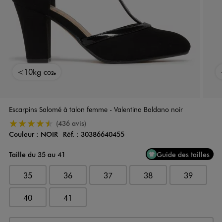
<10kg
CO2e
Escarpins Salomé à talon femme - Valentina Baldano noir
4.5/5 de moyenne
(436 avis)
Couleur :
NOIR
Réf. :
30386640455
Couleur
Choisissez votre Couleur
Taille du 35 au 41
Guide des tailles
35
36
37
38
39
40
41