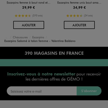
Escarpins femme à bout rond et talon large
Escarpins femme unis bout amande ouverts au talon
29,99 €
34,99 €
4.5/5 de moyenne
4.5/5 de moyenne
(370 avis)
(24 avis)
AU PANIER
AU PANIER
AJOUTER
AJOUTER
Chaussures
Escarpins
Accueil
Femme
Escarpins Salomé à talon femme - Valentina Baldano
390 MAGASINS EN FRANCE
Inscrivez-vous à notre newsletter
pour recevoir
les dernières offres de GÉMO !
S’abonner