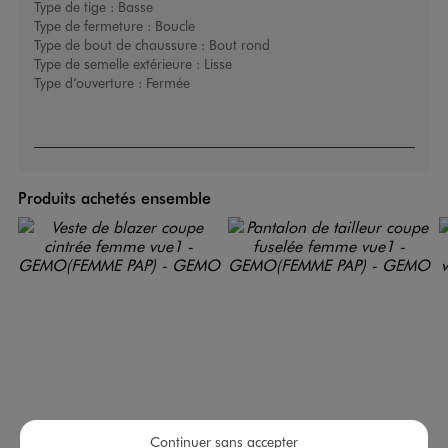
Type de tige :
Basse
Type de fermeture :
Boucle
Type de bout de chaussure :
Bout rond
Type de semelle extérieure :
Lisse
Type d’ouverture :
Fermée
Produits achetés ensemble
Continuer sans accepter