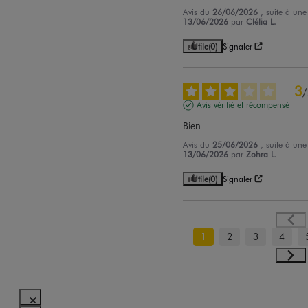
Avis du
26/06/2026
, suite à un
13/06/2026
par
Clélia L.
Utile
(0)
Signaler
3
/
Avis vérifié et récompensé
Bien
Avis du
25/06/2026
, suite à un
13/06/2026
par
Zohra L.
Utile
(0)
Signaler
1
2
3
4