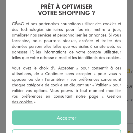
PRÊT À OPTIMISER
VOTRE SHOPPING ?
Veste de blazer coupe cintrée femme
Pantalon de tailleur coupe fuselée femme
35,99 €
25,99 €
GÉMO et nos partenaires souhaitons utiliser des cookies et
des technologies similaires pour fournir, mettre à jour,
4.5/5 de moyenne
4.5/5 de moyenne
(40 avis)
(79 avis)
améliorer nos services et personnaliser les annonces. Si vous
l'acceptez, nous pourrons stocker, accéder et traiter des
données personnelles telles que vos visites à ce site web, les
AU PANIER
AU PANIER
AJOUTER
AJOUTER
adresses IP, les informations de votre compte utilisateur
telles que votre adresse e-mail et les identifiants des cookies.
4.5
Vous avez le choix d'« Accepter » pour consentir à ces
3
/
5
/
utilisations, de « Continuer sans accepter » pour vous y
Avis vérifié et récompensé
opposer ou de «
Paramétrer
» vos préférences concernant
chaque catégorie de cookie en cliquant sur « Valider » pour
Qualité déplorable mais pour l
valider vos options. Vous pouvez à tout moment modifier
attendais
vos préférences en consultant notre page «
Gestion
Avis du
27/07/2026
, suite à un
Basé sur
435
avis soumis à un
des cookies
».
13/07/2026
par
Charlene S.
contrôle
Voir tous les avis sur ce site
Utile
(0)
Signaler
Accepter
5
étoiles
282
4
étoiles
119