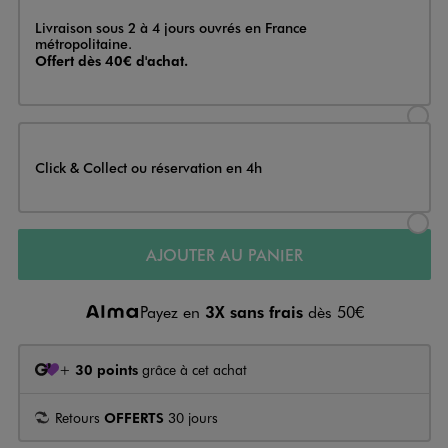
Livraison
Livraison sous 2 à 4 jours ouvrés en France
métropolitaine.
Offert dès 40€ d'achat.
Sélectionner l’option de livraison
Click & Collect ou réservation en 4h
Sélectionner l’option de livraiso
AJOUTER AU PANIER
Payez en
3X sans frais
dès 50€
+
30 points
grâce à cet achat
Retours
OFFERTS
30 jours