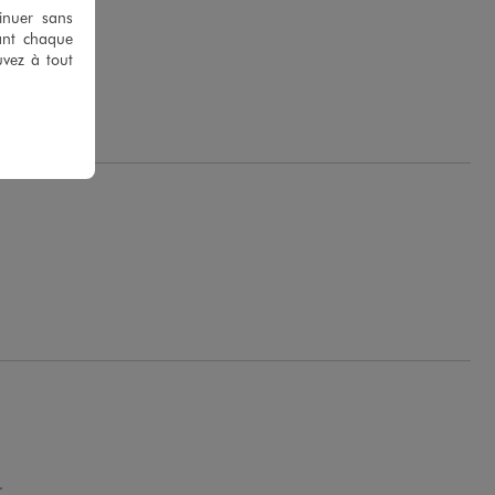
tinuer sans
ant chaque
uvez à tout
.