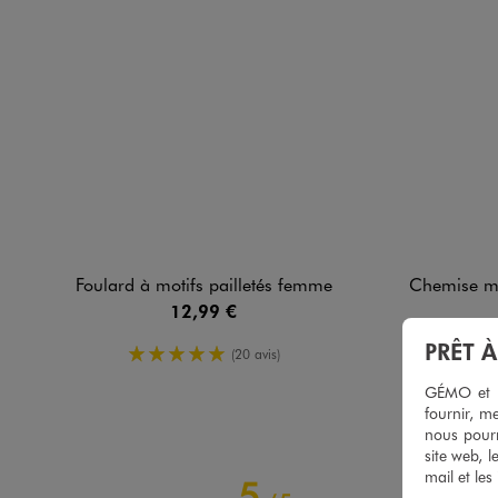
Foulard à motifs pailletés femme
Chemise manches lo
12,99 €
PRÊT 
5/5 de moyenne
(20 avis)
GÉMO et no
fournir, me
nous pourr
site web, l
mail et les
5