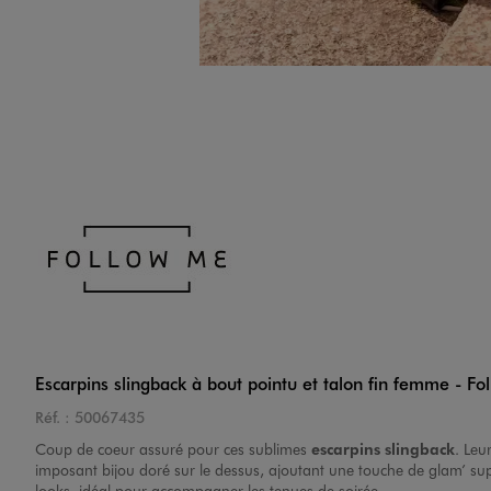
Image 4 sur 6
Image 5 sur 6
Escarpins slingback à bout pointu et talon fin femme - F
Réf. :
50067435
Coup de coeur assuré pour ces sublimes
escarpins slingback
. Leu
Image 6 sur 6
imposant bijou doré sur le dessus, ajoutant une touche de glam’ s
looks, idéal pour accompagner les tenues de soirée.