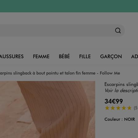
AUSSURES
FEMME
BÉBÉ
FILLE
GARÇON
A
carpins slingback à bout pointu et talon fin femme - Follow Me
Escarpins sling
Voir la descript
34€99
5/5 de moyenn
(5
Couleur :
NOIR
Couleur
Choisissez votre 