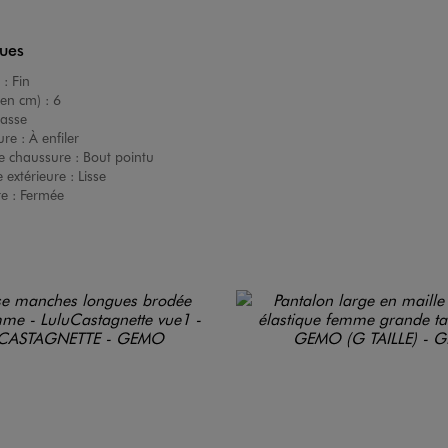
ques
 :
Fin
(en cm) :
6
asse
ure :
À enfiler
e chaussure :
Bout pointu
 extérieure :
Lisse
re :
Fermée