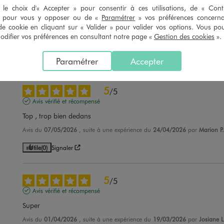
5
/
5
le choix d'« Accepter » pour consentir à ces utilisations, de « Con
Avis vérifié et récompensé
» pour vous y opposer ou de «
Paramétrer
» vos préférences concern
Jolis et vont parfaitement bien
de cookie en cliquant sur « Valider » pour valider vos options. Vous po
ifier vos préférences en consultant notre page «
Gestion des cookies
».
Avis du
04/06/2026
, suite à une expérience du
15/05/2026
par
A.S.
Utile
(0)
Signaler
Paramétrer
Accepter
5
/
5
Avis vérifié et récompensé
Top , trop bien dedans
Avis du
07/05/2026
, suite à une expérience du
24/04/2026
par
Marion P.
Utile
(0)
Signaler
5
/
5
Avis vérifié et récompensé
Super
Avis du
01/04/2026
, suite à une expérience du
19/03/2026
par
Josiane L