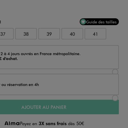
1
Guide des tailles
37
38
39
40
41
 2 à 4 jours ouvrés en France métropolitaine.
€ d'achat.
Sélectionner l’option de livraison Achat et li
t ou réservation en 4h
Sélectionner l’option de livraison Achat et r
AJOUTER AU PANIER
Payez en
3X sans frais
dès 50€