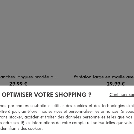
ngues brodée ourson femme - LuluCastagnette
Pantalon large en maille avec taille élastique fem
29,99 €
29,99 €
À OPTIMISER VOTRE SHOPPING ?
Continuer sa
5/5 de moyenne
4.5/5 de m
(36 avis)
(13 avi
s partenaires souhaitons utiliser des cookies et des technologies simi
ttre à jour, améliorer nos services et personnaliser les annonces. Si vous
ons stocker, accéder et traiter des données personnelles telles que vos v
es adresses IP, les informations de votre compte utilisateur telles que votr
 identifiants des cookies.