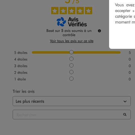
/
5
Vous avez 
accepter 
catégorie 
moment mod
Basé sur
5
avis soumis à un
contrôle
Voir tous les avis sur ce site
5
étoiles
5
4
étoiles
0
3
étoiles
0
2
étoiles
0
1
étoile
0
Trier les avis