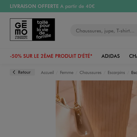
LIVRAISON OFFERTE
A partir de 40€
Aller au contenu principal
Aller à la navigation
RETRAIT ET LIVRAISON OFFERTE
en magasin
Votre recherche
RÉSERVATION GRATUITE
4h en magasin
Retours OFFERTS
pendant 30 jours
-50% SUR LE 2ÈME PRODUIT D'ÉTÉ*
ADIDAS
CH
Retour
Accueil
Femme
Chaussures
Escarpins
Es
Image 1 sur 6