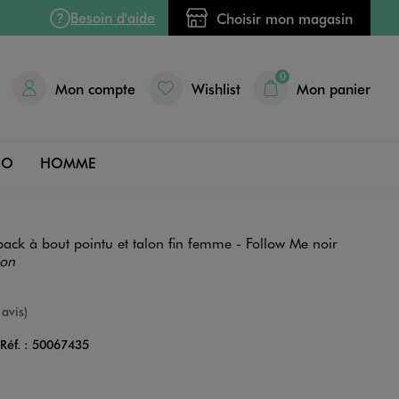
Besoin d'aide
Choisir mon magasin
0
Mon compte
Wishlist
Mon panier
DO
HOMME
back à bout pointu et talon fin femme - Follow Me noir
ion
e
 avis)
Réf. :
50067435
Couleur