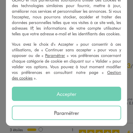
des technologies similaires pour fournir, mettre à jour,
Sac à main graphique à anse métallique femme
Gilet court à col polo femme
améliorer nos services et personnaliser les annonces. Si vous
22,99 €
29,99 €
l'acceptez, nous pourrons stocker, accéder et traiter des
données personnelles telles que vos visites à ce site web, les
5/5 de moyenne
4.5/5 de moyenne
(17 avis)
(23 avis)
adresses IP, les informations de votre compte utilisateur
telles que votre adresse e-mail et les identifiants des cookies.
AU PANIER
AU PANIER
AJOUTER
AJOUTER
Vous avez le choix d'« Accepter » pour consentir à ces
utilisations, de « Continuer sans accepter » pour vous y
opposer ou de «
Paramétrer
» vos préférences concernant
4.5
chaque catégorie de cookie en cliquant sur « Valider » pour
3
/
5
/
valider vos options. Vous pouvez à tout moment modifier
Avis vérifié et récompensé
vos préférences en consultant notre page «
Gestion
des cookies
».
Pas très confortable 

Douloureuse à l'essayage 

Je n'ai pas gardé
Accepter
Basé sur
4
avis soumis à un
Avis du
27/07/2026
, suite à une
contrôle
expérience du
27/05/2026
par
E.
Voir tous les avis sur ce site
Paramétrer
Utile
(1)
Signaler
5
étoiles
3
4
étoiles
0
3
étoiles
1
5