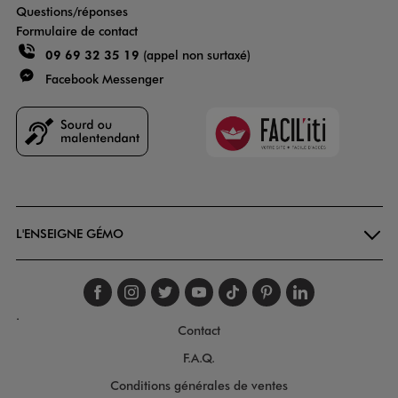
Questions/réponses
Formulaire de contact
09 69 32 35 19
(appel non surtaxé)
Facebook Messenger
Faciliti
Goodays
L'ENSEIGNE GÉMO
Suivez-nous sur faceboo
Suivez-nous sur inst
Suivez-nous sur twi
Suivez-nous sur
Suivez-nous s
Suivez-nou
Suivez-
.
Contact
F.A.Q.
Conditions générales de ventes