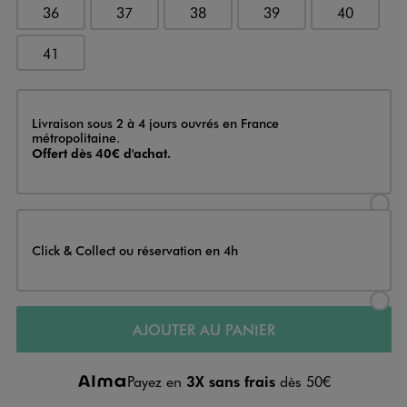
36
37
38
39
40
41
Livraison
Livraison sous 2 à 4 jours ouvrés en France
métropolitaine.
Offert dès 40€ d'achat.
Sélectionner l’option de livraison
Click & Collect ou réservation en 4h
Sélectionner l’option de livraiso
AJOUTER AU PANIER
Payez en
3X sans frais
dès 50€