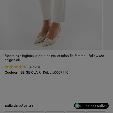
Escarpins slingback à bout pointu et talon fin femme - Follow Me
beige clair
4.5/5 de moyenne
(4 avis)
Couleur :
BEIGE CLAIR
Réf. :
50067440
Couleur
Choisissez votre Couleur
Taille du 36 au 41
Guide des tailles