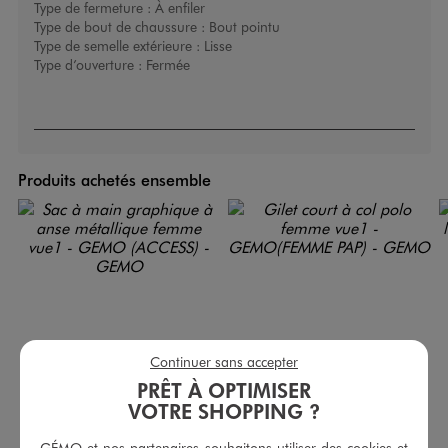
Type de fermeture :
À enfiler
Type de bout de chaussure :
Bout pointu
Type de semelle extérieure :
Lisse
Type d’ouverture :
Fermée
Produits achetés ensemble
Continuer sans accepter
PRÊT À OPTIMISER
VOTRE SHOPPING ?
GÉMO et nos partenaires souhaitons utiliser des cookies et