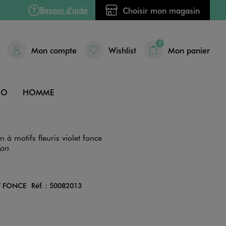
Besoin d'aide
Choisir mon magasin
0
Mon compte
Wishlist
Mon panier
DO
HOMME
 à motifs fleuris violet fonce
ion
T FONCE
Réf. :
50082013
Couleur