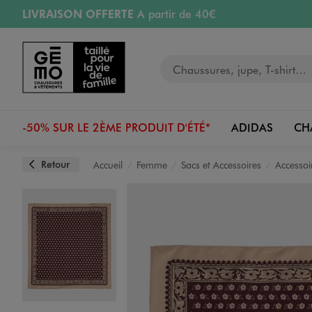
LIVRAISON OFFERTE
A partir de 40€
Aller au contenu principal
Aller à la navigation
RETRAIT ET LIVRAISON OFFERTE
en magasin
Votre recherche
RÉSERVATION GRATUITE
4h en magasin
Retours OFFERTS
pendant 30 jours
-50% SUR LE 2ÈME PRODUIT D'ÉTÉ*
ADIDAS
CH
Retour
Accueil
Femme
Sacs et Accessoires
Accessoi
Image 1 sur 2