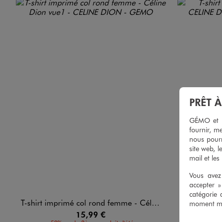
PRÊT 
GÉMO et no
fournir, me
nous pourr
site web, l
mail et les
Vous avez 
accepter 
catégorie 
T-shirt imprimé col rond femme - Céline Dion
T-shirt impri
moment mod
15,99 €