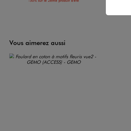
-50% sur le 2ème produit d'été
-50%
Vous aimerez aussi