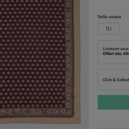
Taille unique
TU
Livraison
Livraison sous
Offert dès 40
Click & Collec