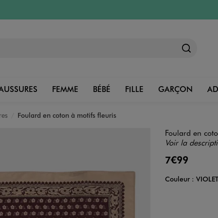
AUSSURES
FEMME
BÉBÉ
FILLE
GARÇON
A
res
Foulard en coton à motifs fleuris
Foulard en coton
Voir la descript
7€99
Couleur :
VIOLE
Couleur
Choisissez votre 