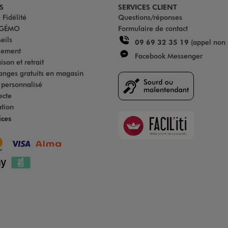
S
SERVICES CLIENT
Fidélité
Questions/réponses
u GÉMO
Formulaire de contact
eils
09 69 32 35 19
(appel non 
iement
Facebook Messenger
son et retrait
anges gratuits en magasin
s personnalisé
ecte
ation
Faciliti
ices
Goodays