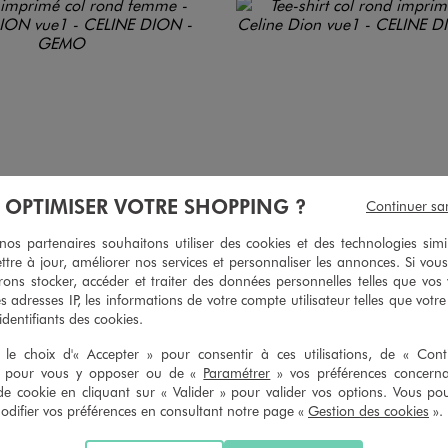
À OPTIMISER VOTRE SHOPPING ?
Continuer sa
s partenaires souhaitons utiliser des cookies et des technologies simi
ttre à jour, améliorer nos services et personnaliser les annonces. Si vous
ons stocker, accéder et traiter des données personnelles telles que vos v
es adresses IP, les informations de votre compte utilisateur telles que votr
 identifiants des cookies.
le choix d'« Accepter » pour consentir à ces utilisations, de « Con
» pour vous y opposer ou de «
Paramétrer
» vos préférences concern
de cookie en cliquant sur « Valider » pour valider vos options. Vous po
mé col rond femme - CELINE DION
Tee-shirt col rond imprimé femme - C
ifier vos préférences en consultant notre page «
Gestion des cookies
».
15,99 €
15,99 €