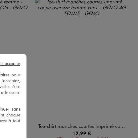
ns accepter
laires pour
 l'acceptez,
isites à ce
e adresse e-
tinuer sans
ant chaque
uvez à tout
eline Dion
Tee-shirt manches courtes imprimé coupe oversize femme
12,99 €