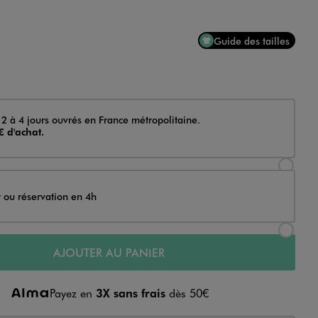
Guide des tailles
 2 à 4 jours ouvrés en France métropolitaine.
€ d'achat.
Sélectionner l’option de livraison Achat et li
t ou réservation en 4h
Sélectionner l’option de livraison Achat et r
AJOUTER AU PANIER
Payez en
3X sans frais
dès 50€