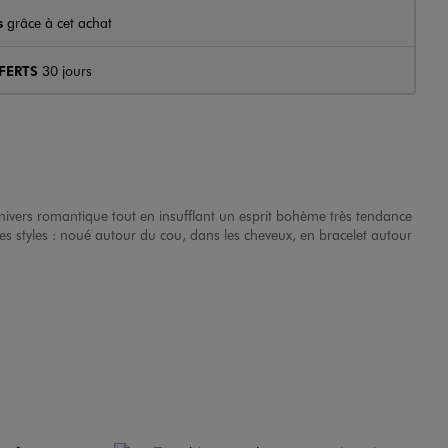
s
grâce à cet achat
FERTS
30 jours
nivers romantique tout en insufflant un esprit bohème très tendance
es styles : noué autour du cou, dans les cheveux, en bracelet autour