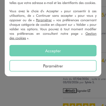
telles que votre adresse e-mail et les identifiants des cookies.
4
étoiles
17
3
étoiles
4
Vous avez le choix d'« Accepter » pour consentir à ces
2
étoiles
0
5
/
utilisations, de « Continuer sans accepter » pour vous y
1
étoile
3
Avis vérifié et récompensé
opposer ou de «
Paramétrer
» vos préférences concernant
chaque catégorie de cookie en cliquant sur « Valider » pour
Très joli ravie d emin achat
Trier les avis
valider vos options. Vous pouvez à tout moment modifier
vos préférences en consultant notre page «
Gestion
Avis du
17/04/2026
, suite à un
04/04/2026
par
Emilie D.
des cookies
».
Utile
(0)
Signaler
Accepter
4
/
Paramétrer
Avis vérifié et récompensé
Bien
Avis du
07/04/2026
, suite à un
03/03/2026
par
Sylvie S.
Utile
(0)
Signaler
5