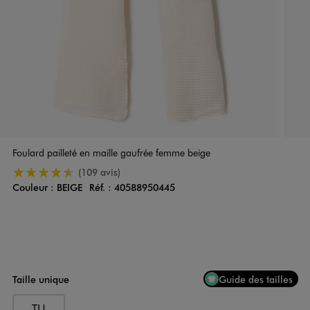
Foulard pailleté en maille gaufrée femme beige
4.5/5 de moyenne
(109 avis)
Couleur :
BEIGE
Réf. :
40588950445
Couleur
Choisissez votre Couleur
Taille unique
Guide des tailles
TU