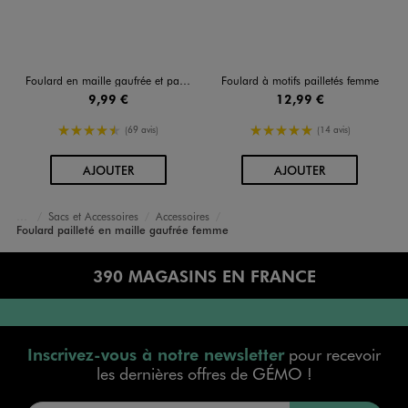
Foulard en maille gaufrée et pailletée femme
Foulard à motifs pailletés femme
9,99 €
12,99 €
4.5/5 de moyenne
5/5 de moyenne
(69 avis)
(14 avis)
AU PANIER
AU PANIER
AJOUTER
AJOUTER
Sacs et Accessoires
Accessoires
Accueil
Femme
Foulard pailleté en maille gaufrée femme
390 MAGASINS EN FRANCE
Inscrivez-vous à notre newsletter
pour recevoir
les dernières offres de GÉMO !