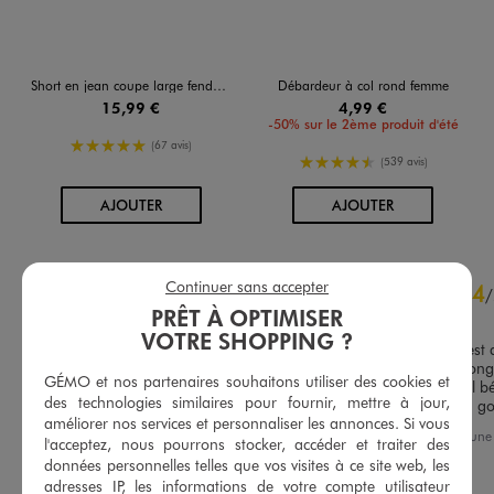
Short en jean coupe large fendu sur les côtés femme
Débardeur à col rond femme
15,99 €
4,99 €
-50% sur le 2ème produit d'été
5/5 de moyenne
(67 avis)
4.5/5 de moyenne
(539 avis)
AU PANIER
AU PANIER
AJOUTER
AJOUTER
4.7
Continuer sans accepter
4
/
5
/
PRÊT À OPTIMISER
Avis vérifié et récompensé
VOTRE SHOPPING ?
Joli foulard, l'effet pailleté es
aspect classe, il est assez long,
GÉMO et nos partenaires souhaitons utiliser des cookies et
mettre sur les épaules, seul b
des technologies similaires pour fournir, mettre à jour,
Basé sur
109
avis soumis à un
est trop synthétique à mon g
contrôle
améliorer nos services et personnaliser les annonces. Si vous
Avis du
04/07/2026
, suite à un
Voir tous les avis sur ce site
l'acceptez, nous pourrons stocker, accéder et traiter des
03/06/2026
par
S.K.
données personnelles telles que vos visites à ce site web, les
5
étoiles
85
adresses IP, les informations de votre compte utilisateur
Utile
(0)
Signaler