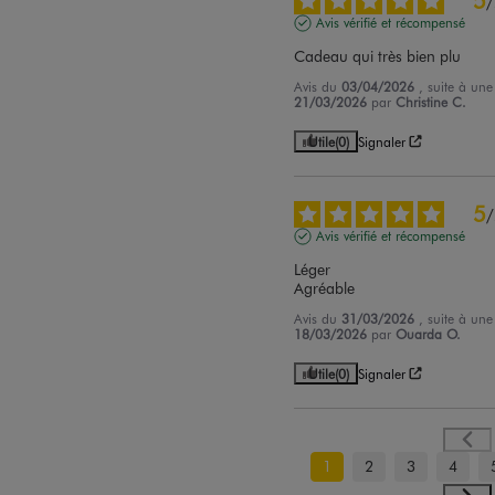
/
Avis vérifié et récompensé
Cadeau qui très bien plu
Avis du
03/04/2026
, suite à un
21/03/2026
par
Christine C.
Utile
(0)
Signaler
5
/
Avis vérifié et récompensé
Léger 

Agréable
Avis du
31/03/2026
, suite à un
18/03/2026
par
Ouarda O.
Utile
(0)
Signaler
1
2
3
4