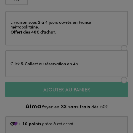
Livraison
Livraison sous 2 à 4 jours ouvrés en France
métropolitaine.
Offert dès 40€ d'achat.
Sélectionner l’option de livraison
Click & Collect ou réservation en 4h
Sélectionner l’option de livraiso
AJOUTER AU PANIER
Payez en
3X sans frais
dès 50€
+
10 points
grâce à cet achat