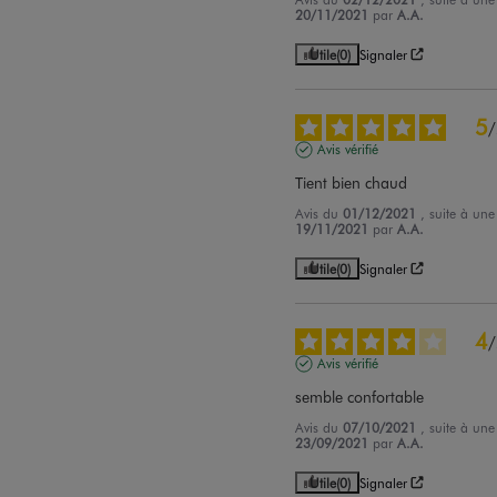
20/11/2021
par
A.A.
Utile
(0)
Signaler
5
/
Avis vérifié
Tient bien chaud
Avis du
01/12/2021
, suite à un
19/11/2021
par
A.A.
Utile
(0)
Signaler
4
/
Avis vérifié
semble confortable
Avis du
07/10/2021
, suite à un
23/09/2021
par
A.A.
Utile
(0)
Signaler