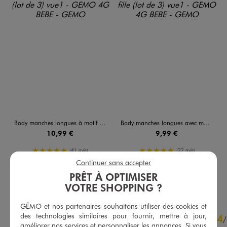
Body manches longues à motif cirque bébé garçon (lot de 3)
Body manches longues avec motifs noeuds bébé fille (lot de 3)
10,99 €
9,99 €
5/5 de moyenne
5/5 de moyenne
(41 avis)
(22 avis)
Continuer sans accepter
PRÊT À OPTIMISER
AU PANIER
AU PANIER
AJOUTER
AJOUTER
VOTRE SHOPPING ?
GÉMO et nos partenaires souhaitons utiliser des cookies et
4.7
des technologies similaires pour fournir, mettre à jour,
4
/
5
/
améliorer nos services et personnaliser les annonces. Si vous