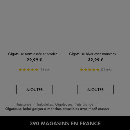
Gigoteuse matelassée et brodée TOG 2.5
Gigoteuse hiver avec manches amovibles TOG 2,5 bébé
29,99 €
32,99 €
5/5 de moyenne
5/5 de moyenne
(16 avis)
(31 avis)
AU PANIER
AU PANIER
AJOUTER
AJOUTER
Naissance
Turbulettes, Gigoteuses, Nids d'ange
Accueil
Bébé
Gigoteuse bébé garçon à manches amovibles avec motif ourson
390 MAGASINS EN FRANCE