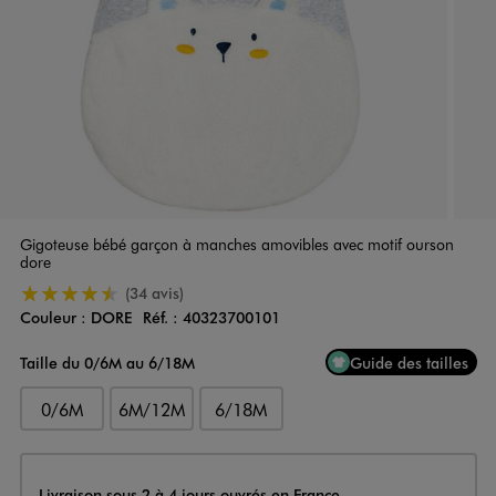
Gigoteuse bébé garçon à manches amovibles avec motif ourson
dore
4.5/5 de moyenne
(34 avis)
Couleur :
DORE
Réf. :
40323700101
Couleur
Choisissez votre Couleur
Taille du 0/6M au 6/18M
Guide des tailles
0/6M
6M/12M
6/18M
Livraison
Livraison sous 2 à 4 jours ouvrés en France