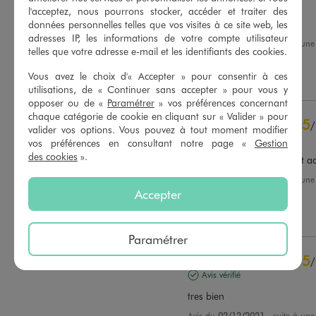
Avis vérifié
l'acceptez, nous pourrons stocker, accéder et traiter des
Très bon confort
données personnelles telles que vos visites à ce site web, les
adresses IP, les informations de votre compte utilisateur
Avis du
03/01/2022
, suite à un
telles que votre adresse e-mail et les identifiants des cookies.
15/12/2021
par
A.A.
Basé sur
34
avis soumis à un
contrôle
Vous avez le choix d'« Accepter » pour consentir à ces
Utile
(0)
Signaler
Voir tous les avis sur ce site
utilisations, de « Continuer sans accepter » pour vous y
opposer ou de «
Paramétrer
» vos préférences concernant
5
étoiles
28
chaque catégorie de cookie en cliquant sur « Valider » pour
5
/
4
étoiles
4
valider vos options. Vous pouvez à tout moment modifier
Avis vérifié
3
étoiles
1
vos préférences en consultant notre page «
Gestion
des cookies
».
2
étoiles
0
Produit de bonne qualité et ac
1
étoile
1
Avis du
08/12/2021
, suite à un
25/11/2021
par
A.A.
Accepter
Trier les avis
Utile
(0)
Signaler
Paramétrer
5
/
Avis vérifié
tres bien
Avis du
02/12/2021
, suite à un