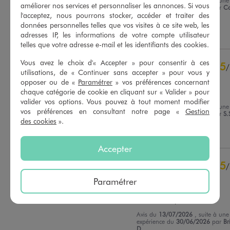
améliorer nos services et personnaliser les annonces. Si vous
expérience du
17/07/2026
par
Co
Basé sur
21
avis soumis à un
P.
l'acceptez, nous pourrons stocker, accéder et traiter des
contrôle
données personnelles telles que vos visites à ce site web, les
Voir tous les avis sur ce site
Utile
(0)
Signaler
adresses IP, les informations de votre compte utilisateur
telles que votre adresse e-mail et les identifiants des cookies.
5
étoiles
15
4
étoiles
6
Vous avez le choix d'« Accepter » pour consentir à ces
5
/
3
étoiles
0
utilisations, de « Continuer sans accepter » pour vous y
Avis vérifié et récompensé
opposer ou de «
Paramétrer
» vos préférences concernant
2
étoiles
0
chaque catégorie de cookie en cliquant sur « Valider » pour
Moyen
1
étoile
0
valider vos options. Vous pouvez à tout moment modifier
Avis du
30/07/2026
, suite à une
vos préférences en consultant notre page «
Gestion
Trier les avis
expérience du
17/07/2026
par
S.
des cookies
».
Utile
(0)
Signaler
Accepter
5
/
Avis vérifié et récompensé
Paramétrer
Très joli

J adore le bijou
Avis du
13/07/2026
, suite à une
expérience du
30/06/2026
par
Br
D.