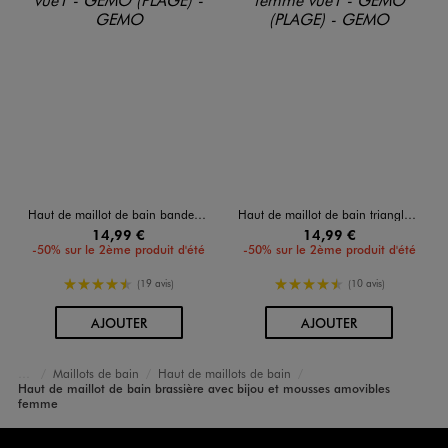
Haut de maillot de bain bandeau à bretelles et mousses amovibles femme
Haut de maillot de bain triangle à motifs exotiques avec mousses amovibles femme
14,99 €
14,99 €
-50% sur le 2ème produit d'été
-50% sur le 2ème produit d'été
4.5/5 de moyenne
4.5/5 de moyenne
(19 avis)
(10 avis)
AU PANIER
AU PANIER
AJOUTER
AJOUTER
Maillots de bain
Haut de maillots de bain
Vêtements
Haut de maillot de bain brassière avec bijou et mousses amovibles
Accueil
Femme
femme