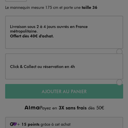
Le mannequin mesure 175 cm et porte une
taille 36
Livraison
Livraison sous 2 à 4 jours ouvrés en France
métropolitaine.
Offert dès 40€ d'achat.
Sélectionner l’option de livraison
Click & Collect ou réservation en 4h
Sélectionner l’option de livraiso
AJOUTER AU PANIER
Payez en
3X sans frais
dès 50€
+
15 points
grâce à cet achat