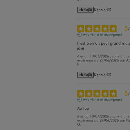
Utile
(0)
Signaler
5
/
Avis vérifié et récompensé
Il est bien un peut grand mais 
jolie
Avis du
13/07/2026
, suite à une
expérience du
27/06/2026
par
Ab
F.
Utile
(0)
Signaler
5
/
Avis vérifié et récompensé
Au top
Avis du
10/07/2026
, suite à une
expérience du
27/06/2026
par
Pa
G.