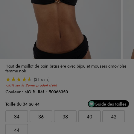
Haut de maillot de bain brassière avec bijou et mousses amovibles
femme noir
4.5/5 de moyenne
(21 avis)
-50% sur le 2ème produit d'été
Couleur :
NOIR
Réf. :
50066350
Couleur
Choisissez votre Couleur
Taille du 34 au 44
Guide des tailles
34
36
38
40
42
44