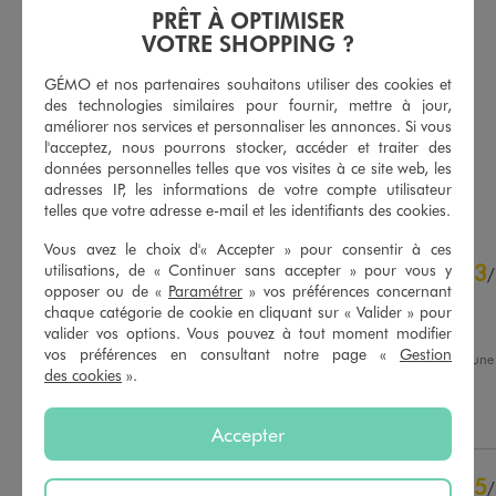
PRÊT À OPTIMISER
VOTRE SHOPPING ?
Haut de maillot de bain brassière avec bijou et mousses amovibles femme
Bas de maillot de bain taille haute en maille gaufrée femme
GÉMO et nos partenaires souhaitons utiliser des cookies et
14,99 €
10,99 €
-50% sur le 2ème produit d'été
-50% sur le 2ème produit d'été
des technologies similaires pour fournir, mettre à jour,
améliorer nos services et personnaliser les annonces. Si vous
4.5/5 de moyenne
4.5/5 de moyenne
(21 avis)
(134 avis)
l'acceptez, nous pourrons stocker, accéder et traiter des
données personnelles telles que vos visites à ce site web, les
AU PANIER
AU PANIER
AJOUTER
AJOUTER
adresses IP, les informations de votre compte utilisateur
telles que votre adresse e-mail et les identifiants des cookies.
Vous avez le choix d'« Accepter » pour consentir à ces
4.4
3
utilisations, de « Continuer sans accepter » pour vous y
/
5
/
opposer ou de «
Paramétrer
» vos préférences concernant
Avis vérifié et récompensé
chaque catégorie de cookie en cliquant sur « Valider » pour
Mauvaise tenue
valider vos options. Vous pouvez à tout moment modifier
vos préférences en consultant notre page «
Gestion
Avis du
04/08/2026
, suite à une
des cookies
».
du
22/07/2026
par
Karine N.
Basé sur
29
avis soumis à un
contrôle
Utile
(0)
Signaler
Voir tous les avis sur ce site
Accepter
5
étoiles
18
5
/
4
étoiles
8