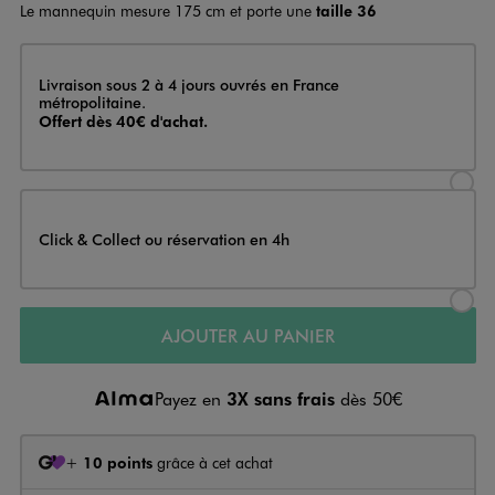
Le mannequin mesure 175 cm et porte une
taille 36
Livraison
Livraison sous 2 à 4 jours ouvrés en France
métropolitaine.
Offert dès 40€ d'achat.
Sélectionner l’option de livraison
Click & Collect ou réservation en 4h
Sélectionner l’option de livraiso
AJOUTER AU PANIER
Payez en
3X sans frais
dès 50€
+
10 points
grâce à cet achat