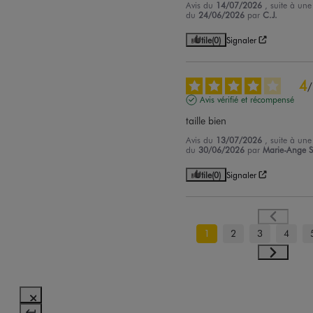
Avis du
14/07/2026
, suite à une
du
24/06/2026
par
C.J.
Utile
(0)
Signaler
4
/
Avis vérifié et récompensé
taille bien
Avis du
13/07/2026
, suite à une
du
30/06/2026
par
Marie-Ange S
Utile
(0)
Signaler
1
2
3
4