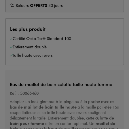
Retours
OFFERTS
30 jours
Les plus produit
Certifié Oeko-Tex® Standard 100
Entièrement doublé
Taille haute avec revers
Bas de maillot de bain culotte taille haute femme
Réf. :
50066460
Adoptez un look glamour à la plage ou à la piscine avec ce
bas de maillot de bain taille haute
à la maille pailletée ! Sa
coupe flatteuse et sa taille haute avec revers soulignent
délicatement la taille. Entièrement doublée, cette
culotte de
bain pour femme
offre un confort optimal. Un
maillot de
bain
à porter avec le
haut de maillot
assorti pour une tenue