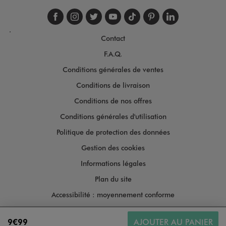
Suivez-nous sur faceboo
Suivez-nous sur inst
Suivez-nous sur twi
Suivez-nous sur
Suivez-nous s
Suivez-nou
Suivez-
.
Contact
F.A.Q.
Conditions générales de ventes
Conditions de livraison
Conditions de nos offres
Conditions générales d'utilisation
Politique de protection des données
Gestion des cookies
Informations légales
Plan du site
Accessibilité : moyennement conforme
Copyright © 2026
9€99
AJOUTER AU PANIER