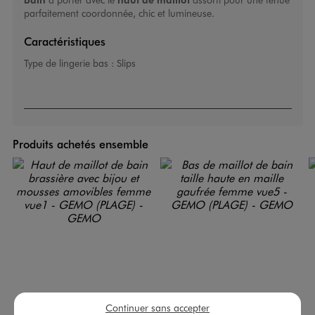
parfaitement coordonnée, chic et lumineuse.
Caractéristiques
Type de lingerie bas :
Slips
Produits achetés ensemble
Continuer sans accepter