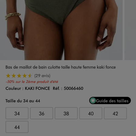
Bas de maillot de bain culotte taille haute femme kaki fonce
4.5/5 de moyenne
(29 avis)
-50% sur le 2ème produit d'été
Couleur :
KAKI FONCE
Réf. :
50066460
Couleur
Choisissez votre Couleur
Taille du 34 au 44
Guide des tailles
34
36
38
40
42
44