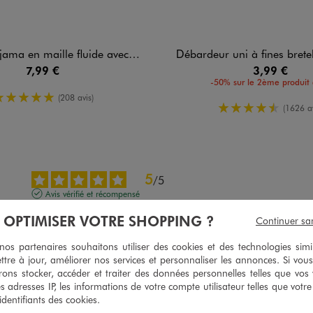
n maille fluide avec bas en dentelle femme
Débardeur uni à fines bret
7,99 €
3,99 €
-50% sur le 2ème produit 
5/5 de moyenne
(208 avis)
4.5/5 de mo
(1626 av
5
/
5
Avis vérifié et récompensé
Matière très agréable
À OPTIMISER VOTRE SHOPPING ?
Continuer sa
Avis du
26/07/2026
, suite à une expérience du
13/07/2026
par
Patricia G
s partenaires souhaitons utiliser des cookies et des technologies simi
ttre à jour, améliorer nos services et personnaliser les annonces. Si vous
Utile
(0)
Signaler
ons stocker, accéder et traiter des données personnelles telles que vos v
es adresses IP, les informations de votre compte utilisateur telles que votr
 identifiants des cookies.
3
/
5