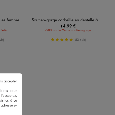
elles femme
Soutien-gorge corbeille en dentelle à armatures
14,99 €
d'été
-50% sur le 2ème soutien-gorge
yenne
5/5 de moyenne
is)
(83 avis)
ns accepter
.
laires pour
 l'acceptez,
isites à ce
e adresse e-