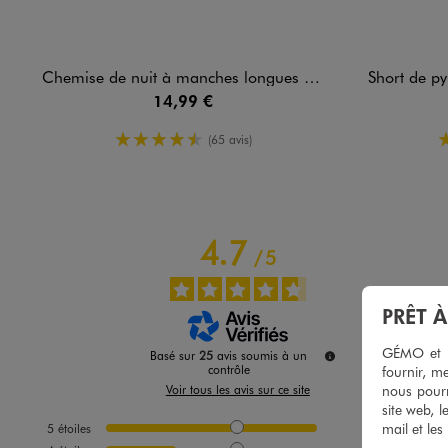
Chemise de nuit à manches longues femme
Short de pyjama e
14,99 €
4.5/5 de moyenne
(65 avis)
4.7
/
5
PRÊT 
GÉMO et no
Basé sur
25
avis soumis à un
contrôle
fournir, me
nous pourr
Voir tous les avis sur ce site
site web, l
mail et les
5
étoiles
18