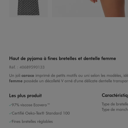
Image 4 sur 5
Haut de pyjama à fines bretelles et dentelle femme
Réf. :
40689590133
Image 5 sur 5
Un joli
carac
o
imprimé de petits motifs ou uni selon les modèles, i
femme
possède un décolleté V orné d'une délicate dentelle transparent
Caractéristi
Les plus produit
Type de bretell
97% viscose Ecovero™
Type de manch
Certifié Oeko-Tex® Standard 100
Fines bretelles réglables