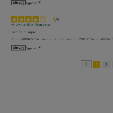
Utile
(0)
Signaler
4
/
5
Avis vérifié et récompensé
Petit haut  super
Avis du
08/04/2026
, suite à une expérience du
19/01/2026
par
Martine B
Utile
(0)
Signaler
1
2