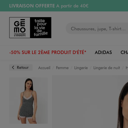
LIVRAISON OFFERTE
A partir de 40€
Aller au contenu principal
Aller à la navigation
RETRAIT ET LIVRAISON OFFERTE
en magasin
Votre recherche
RÉSERVATION GRATUITE
4h en magasin
Retours OFFERTS
pendant 30 jours
-50% SUR LE 2ÈME PRODUIT D'ÉTÉ*
ADIDAS
CH
Retour
Accueil
Femme
Lingerie
Lingerie de nuit
H
Image 1 sur 5