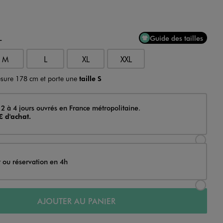
L
Guide des tailles
M
L
XL
XXL
sure 178 cm et porte une
taille S
 2 à 4 jours ouvrés en France métropolitaine.
€ d'achat.
Sélectionner l’option de livraison Achat et li
t ou réservation en 4h
Sélectionner l’option de livraison Achat et r
AJOUTER AU PANIER