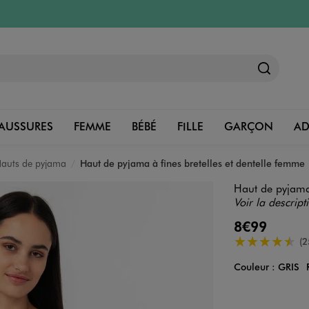
AUSSURES
FEMME
BÉBÉ
FILLE
GARÇON
A
auts de pyjama
Haut de pyjama à fines bretelles et dentelle femme
Haut de pyjama 
Voir la descript
8€99
4.5/5 de moye
(2
Couleur :
GRIS
Couleur
Choisissez votre 