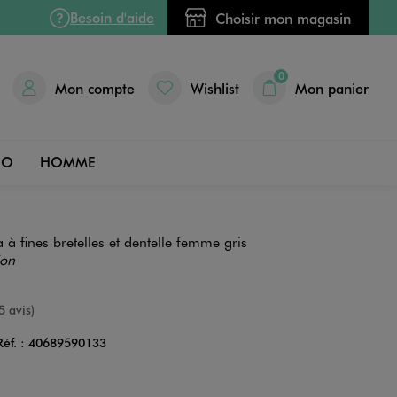
Besoin d'aide
Choisir mon magasin
0
Mon compte
Wishlist
Mon panier
DO
HOMME
à fines bretelles et dentelle femme gris
ion
nne
5 avis)
Réf. :
40689590133
Couleur