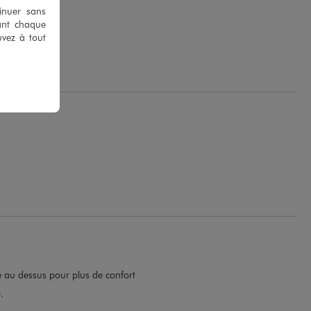
tinuer sans
ant chaque
uvez à tout
.
lle au dessus pour plus de confort
.