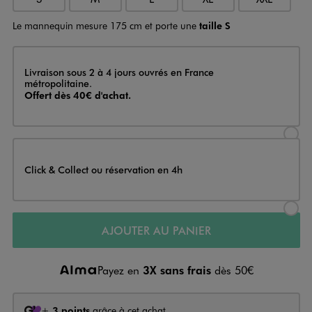
Le mannequin mesure 175 cm et porte une
taille S
Livraison
Livraison sous 2 à 4 jours ouvrés en France
métropolitaine.
Offert dès 40€ d'achat.
Sélectionner l’option de livraison
Click & Collect ou réservation en 4h
Sélectionner l’option de livraiso
AJOUTER AU PANIER
Payez en
3X sans frais
dès 50€
+
3 points
grâce à cet achat