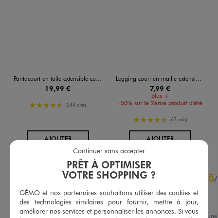
Pantacourt en toile extensible coupe ajustée femme grande taille
Legging court en maille extensible femme grande taille
19,99 €
7,99 €
plus +
-50% sur le 2ème produit d'été
4.5/5 de moyenne
(244 avis)
4.5/5 de moyenne
(62 avis)
AU PANIER
AU PANIER
AJOUTER
AJOUTER
Continuer sans accepter
PRÊT À OPTIMISER
4.6
VOTRE SHOPPING ?
5
/
5
/
Avis vérifié et récompensé
GÉMO et nos partenaires souhaitons utiliser des cookies et
des technologies similaires pour fournir, mettre à jour,
Bon produits
améliorer nos services et personnaliser les annonces. Si vous
Avis du
16/07/2025
, suite à une