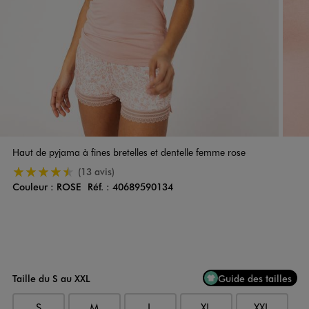
Haut de pyjama à fines bretelles et dentelle femme rose
4.5/5 de moyenne
(13 avis)
Couleur :
ROSE
Réf. :
40689590134
Couleur
Choisissez votre Couleur
Taille du S au XXL
Guide des tailles
S
M
L
XL
XXL