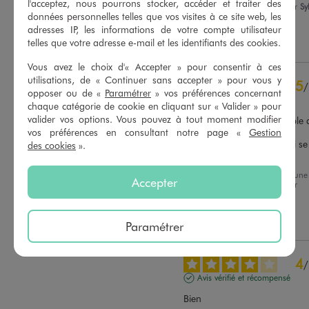
l'acceptez, nous pourrons stocker, accéder et traiter des
expérience du
02/07/2025
par
Sy
Basé sur
13
avis soumis à un
données personnelles telles que vos visites à ce site web, les
C.
contrôle
adresses IP, les informations de votre compte utilisateur
Voir tous les avis sur ce site
Utile
(0)
Signaler
telles que votre adresse e-mail et les identifiants des cookies.
5
étoiles
8
Vous avez le choix d'« Accepter » pour consentir à ces
4
étoiles
5
utilisations, de « Continuer sans accepter » pour vous y
5
/
3
étoiles
0
opposer ou de «
Paramétrer
» vos préférences concernant
Avis vérifié et récompensé
chaque catégorie de cookie en cliquant sur « Valider » pour
2
étoiles
0
valider vos options. Vous pouvez à tout moment modifier
Tres bien bien taille agréable a
1
étoile
0
porter.

vos préférences en consultant notre page «
Gestion
Pas chère pour un petit qui se 
des cookies
».
Trier les avis
porte avec tout.
Avis du
14/07/2025
, suite à une
Accepter
expérience du
30/06/2025
par
Nathalie C.
Utile
(0)
Signaler
Paramétrer
4
/
Avis vérifié et récompensé
Bien