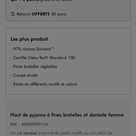
Retours
OFFERTS
30 jours
Les plus produit
97% viscose Ecovero™
Certifié Oeko-Tex® Standard 100
Fines bretelles réglables
Coupe droite
Existe en différents motifs et coloris
Haut de pyjama à fines bretelles et dentelle femme
Réf. :
40689590134
Un joli
carac
o
imprimé de petits motifs ou uni selon les