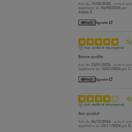
Avis du
19/05/2025
, suite à une
expérience du
06/05/2025
par
Ariane Z.
Utile
(0)
Signaler
5
/
Avis vérifié et récompensé
Bonne qualite
Avis du
23/01/2025
, suite à une
expérience du
10/01/2025
par
C
Utile
(0)
Signaler
4
/
Avis vérifié et récompensé
Bon produit
Avis du
06/12/2024
, suite à une
expérience du
22/11/2024
par
D.