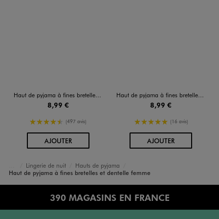
Haut de pyjama à fines bretelles et dentelle femme
Haut de pyjama à fines bretelles et dentelle femme
8,99 €
8,99 €
4.5/5 de moyenne
5/5 de moyenne
(497 avis)
(16 avis)
AU PANIER
AU PANIER
AJOUTER
AJOUTER
Lingerie de nuit
Hauts de pyjama
Accueil
Femme
Lingerie
Haut de pyjama à fines bretelles et dentelle femme
390 MAGASINS EN FRANCE