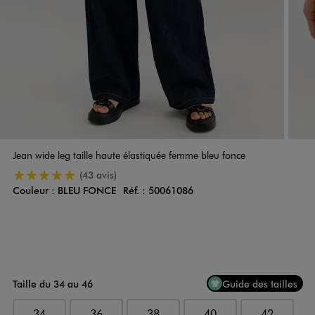
Jean wide leg taille haute élastiquée femme bleu fonce
5/5 de moyenne
(43 avis)
Couleur :
BLEU FONCE
Réf. :
50061086
Couleur
Choisissez votre Couleur
Taille du 34 au 46
Guide des tailles
34
36
38
40
42