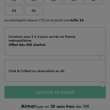
44
46
Le mannequin mesure 175 cm et porte une
taille 36
Livraison
Livraison sous 2 à 4 jours ouvrés en France
métropolitaine.
Offert dès 40€ d'achat.
Sélectionner l’option de livraison
Click & Collect ou réservation en 4h
Sélectionner l’option de livraiso
AJOUTER AU PANIER
Payez en
3X sans frais
dès 50€