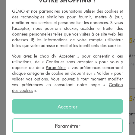
VOTRE SHOPPING ?
4.5/5 de moyenne
(62 avis)
GÉMO et nos partenaires souhaitons utiliser des cookies et
AU PANIER
AU PANIER
AJOUTER
AJOUTER
des technologies similaires pour fournir, mettre à jour,
améliorer nos services et personnaliser les annonces. Si vous
l'acceptez, nous pourrons stocker, accéder et traiter des
données personnelles telles que vos visites à ce site web, les
4.9
5
adresses IP, les informations de votre compte utilisateur
/
5
/
telles que votre adresse e-mail et les identifiants des cookies.
Avis vérifié et récompensé
Grâce à son prix réduit c'est tr
Vous avez le choix d'« Accepter » pour consentir à ces
utilisations, de « Continuer sans accepter » pour vous y
Avis du
13/06/2026
, suite à un
opposer ou de «
Paramétrer
» vos préférences concernant
30/05/2026
par
A.G.
Basé sur
43
avis soumis à un
chaque catégorie de cookie en cliquant sur « Valider » pour
contrôle
valider vos options. Vous pouvez à tout moment modifier
Utile
(0)
Signaler
Voir tous les avis sur ce site
vos préférences en consultant notre page «
Gestion
des cookies
».
5
étoiles
37
5
/
4
étoiles
6
Avis vérifié et récompensé
Accepter
3
étoiles
0
2
étoiles
0
Très sympa. Élégant et décontr
1
étoile
0
Avis du
03/06/2026
, suite à un
Paramétrer
20/05/2026
par
Cecile G.
Trier les avis