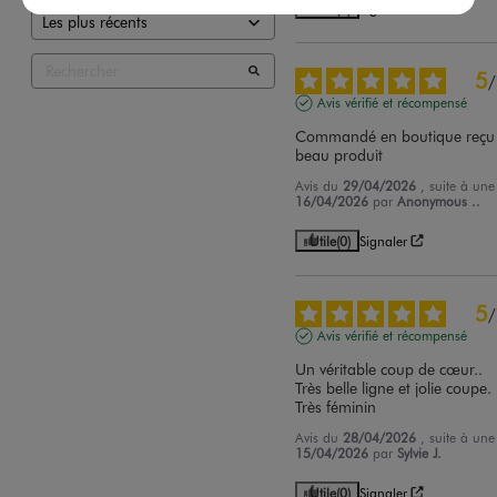
Utile
(0)
Signaler
5
/
Avis vérifié et récompensé
Commandé en boutique reçu 3 
beau produit
Avis du
29/04/2026
, suite à un
16/04/2026
par
Anonymous ..
Utile
(0)
Signaler
5
/
Avis vérifié et récompensé
Un véritable coup de cœur..

Très belle ligne et jolie coupe. 

Très féminin
Avis du
28/04/2026
, suite à un
15/04/2026
par
Sylvie J.
Utile
(0)
Signaler