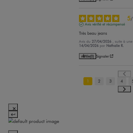
5
/
Avis vérifié et récompensé
Très beau jeans
Avis du
27/04/2026
, suite à un
14/04/2026
par
Nathalie R.
Utile
(0)
Signaler
1
2
3
4