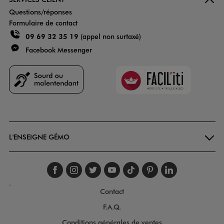
Questions/réponses
Formulaire de contact
09 69 32 35 19
(appel non surtaxé)
Facebook Messenger
Faciliti
Goodays
L'ENSEIGNE GÉMO
Suivez-nous sur faceboo
Suivez-nous sur inst
Suivez-nous sur twi
Suivez-nous sur
Suivez-nous s
Suivez-nou
Suivez-
.
Contact
F.A.Q.
Conditions générales de ventes