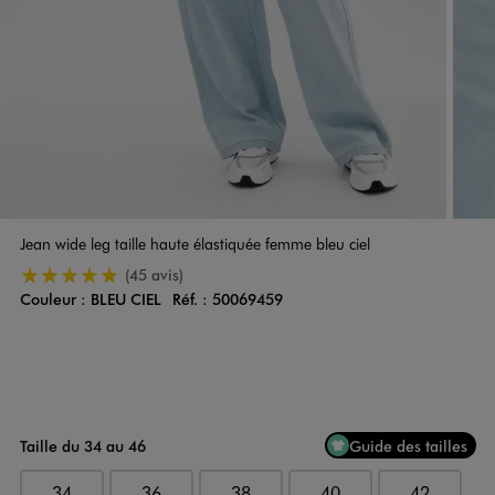
Jean wide leg taille haute élastiquée femme bleu ciel
5/5 de moyenne
(45 avis)
Couleur :
BLEU CIEL
Réf. :
50069459
Couleur
Choisissez votre Couleur
Taille du 34 au 46
Guide des tailles
34
36
38
40
42