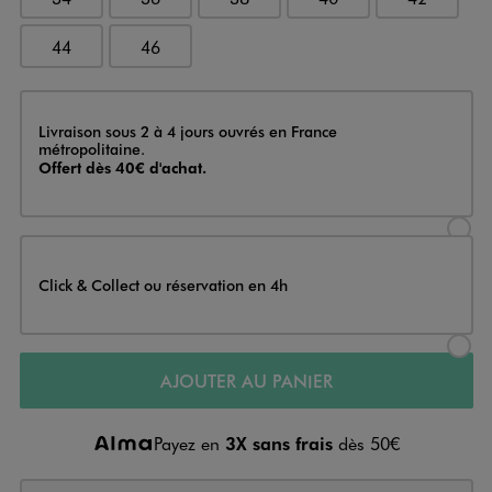
44
46
Livraison
Livraison sous 2 à 4 jours ouvrés en France
métropolitaine.
Offert dès 40€ d'achat.
Sélectionner l’option de livraison
Click & Collect ou réservation en 4h
Sélectionner l’option de livraiso
AJOUTER AU PANIER
Payez en
3X sans frais
dès 50€