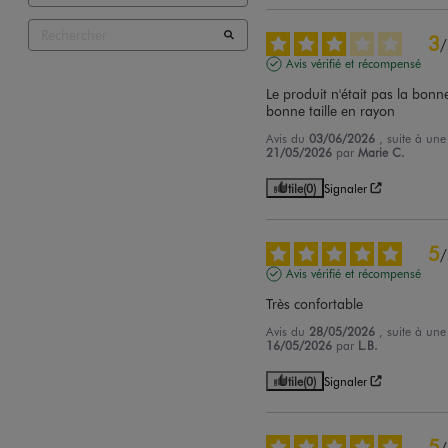
3
/
Avis vérifié et récompensé
Le produit n'était pas la bonne 
bonne taille en rayon
Avis du
03/06/2026
, suite à un
21/05/2026
par
Marie C.
Utile
(0)
Signaler
5
/
Avis vérifié et récompensé
Très confortable
Avis du
28/05/2026
, suite à un
16/05/2026
par
L.B.
Utile
(0)
Signaler
5
/