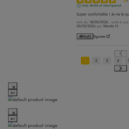
Avis vérifié et récompensé
Super confortable ! Je ne le qu
Avis du
18/05/2026
, suite à un
05/05/2026
par
Wanda H.
Utile
(0)
Signaler
1
2
3
4