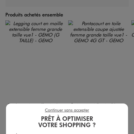
Produits achetés ensemble
Legging court en maille extensible femme grande taille
Pantacourt en toile extensible coupe ajustée femme grande taille
Continuer sans accepter
7,99 €
19,99 €
plus +
PRÊT À OPTIMISER
-50% sur le 2ème produit d'été
4.5/5 de moyenne
(244 avis)
VOTRE SHOPPING ?
4.5/5 de moyenne
(62 avis)