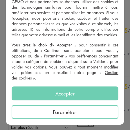
GÉMO et nos partenaires souhaitons utiliser des cookies et
des technologies similaires pour fournir, mettre à jour,
AU PANIER
AU PANIER
AJOUTER
AJOUTER
améliorer nos services et personnaliser les annonces. Si vous
l'acceptez, nous pourrons stocker, accéder et traiter des
données personnelles telles que vos visites à ce site web, les
4.8
adresses IP, les informations de votre compte utilisateur
5
/
5
/
telles que votre adresse e-mail et les identifiants des cookies.
Avis vérifié et récompensé
Vous avez le choix d'« Accepter » pour consentir à ces
Me convient parfaitement
utilisations, de « Continuer sans accepter » pour vous y
Avis du
13/06/2026
, suite à un
opposer ou de «
Paramétrer
» vos préférences concernant
30/05/2026
par
Ghislaine P.
Basé sur
45
avis soumis à un
chaque catégorie de cookie en cliquant sur « Valider » pour
contrôle
valider vos options. Vous pouvez à tout moment modifier
Utile
(0)
Signaler
Voir tous les avis sur ce site
vos préférences en consultant notre page «
Gestion
des cookies
».
5
étoiles
39
5
/
4
étoiles
4
Accepter
Avis vérifié et récompensé
3
étoiles
1
2
étoiles
0
Très confortable
1
étoile
1
Avis du
08/06/2026
, suite à un
Paramétrer
20/05/2026
par
Christiane C.
Trier les avis
Utile
(0)
Signaler