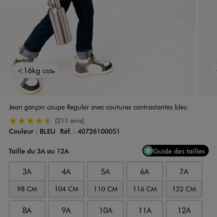
<16kg
CO2e
Jean garçon coupe Regular avec coutures contrastantes bleu
4.5/5 de moyenne
(211 avis)
Couleur :
BLEU
Réf. :
40726100051
Couleur
Choisissez votre Couleur
Taille du 3A au 12A
Guide des tailles
3A
4A
5A
6A
7A
98 CM
104 CM
110 CM
116 CM
122 CM
8A
9A
10A
11A
12A