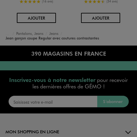
5/5 de moyenne
4.5/5 de moyenne
(16 avis)
(34 avis)
AU PANIER
AU PANIER
AJOUTER
AJOUTER
Pantalons, Jeans
Jeans
Accueil
Garçon
Vêtements
Jean garçon coupe Regular avec coutures contrastantes
390 MAGASINS EN FRANCE
Inscrivez-vous à notre newsletter
pour recevoir
les dernières offres de GÉMO !
S’abonner
MON SHOPPING EN LIGNE