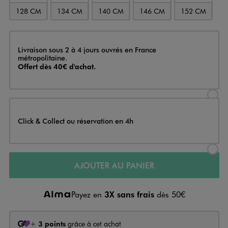
128 CM
134 CM
140 CM
146 CM
152 CM
Livraison
Livraison sous 2 à 4 jours ouvrés en France
métropolitaine.
Offert dès 40€ d'achat.
Sélectionner l’option de livraison
Click & Collect ou réservation en 4h
Sélectionner l’option de livraiso
AJOUTER AU PANIER
Payez en
3X sans frais
dès 50€
+
3 points
grâce à cet achat