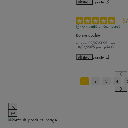
Utile
(0)
Signaler
5
/
Avis vérifié et récompensé
Bonne qualité
Avis du
02/07/2025
, suite à un
18/06/2025
par
Lydia C.
Utile
(0)
Signaler
1
2
3
4