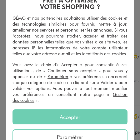
7,99 €
6,99 €
VOTRE SHOPPING ?
-50% sur le 2ème produit d'été
-50% sur le 2ème produit d'été
GÉMO et nos partenaires souhaitons utiliser des cookies et
4.5/5 de moyenne
5/5 de moyenne
(24 avis)
(53 avis)
des technologies similaires pour fournir, mettre à jour,
améliorer nos services et personnaliser les annonces. Si vous
AU PANIER
AU PANIER
AJOUTER
AJOUTER
l'acceptez, nous pourrons stocker, accéder et traiter des
données personnelles telles que vos visites à ce site web, les
adresses IP, les informations de votre compte utilisateur
4.6
telles que votre adresse e-mail et les identifiants des cookies.
5
/
5
/
Avis vérifié et récompensé
Vous avez le choix d'« Accepter » pour consentir à ces
utilisations, de « Continuer sans accepter » pour vous y
Bien taillé
opposer ou de «
Paramétrer
» vos préférences concernant
Avis du
09/03/2026
, suite à un
chaque catégorie de cookie en cliquant sur « Valider » pour
23/02/2026
par
Cherifa B.
Basé sur
211
avis soumis à un
valider vos options. Vous pouvez à tout moment modifier
contrôle
vos préférences en consultant notre page «
Gestion
Utile
(0)
Signaler
Voir tous les avis sur ce site
des cookies
».
5
étoiles
150
5
Accepter
/
4
étoiles
47
Avis vérifié et récompensé
3
étoiles
10
2
étoiles
3
Fait un échange, taille trop pe
Paramétrer
1
étoile
1