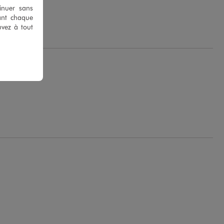
tinuer sans
ant chaque
uvez à tout