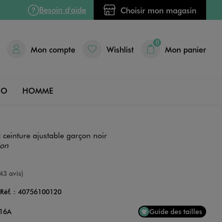
Besoin d'aide
Choisir mon magasin
0
Mon compte
Wishlist
Mon panier
DO
HOMME
 ceinture ajustable garçon noir
ion
nne
43 avis)
Réf. :
40756100120
Couleur
 16A
Guide des tailles