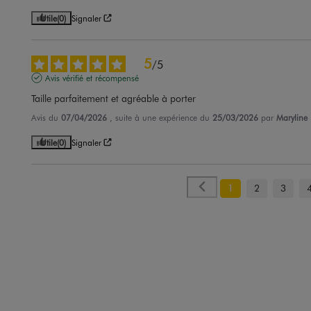
Utile
(0)
Signaler
5
/
5
Avis vérifié et récompensé
Taille parfaitement et agréable à porter
Avis du
07/04/2026
, suite à une expérience du
25/03/2026
par
Maryline 
Utile
(0)
Signaler
1
2
3