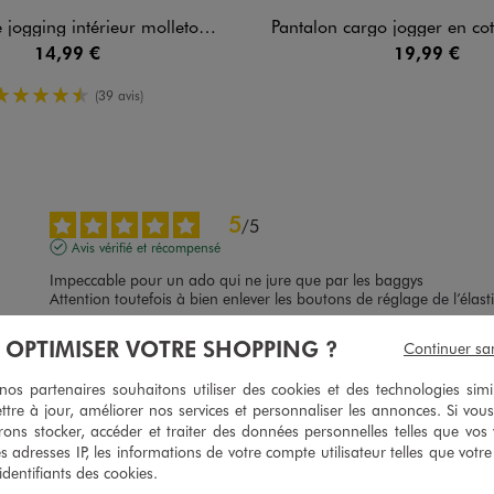
gging intérieur molletonné garçon
Pantalon cargo jogger en coton stretch à taille él
14,99 €
19,99 €
4.5/5 de moyenne
(39 avis)
5
/
5
Avis vérifié et récompensé
Impeccable pour un ado qui ne jure que par les baggys

Attention toutefois à bien enlever les boutons de réglage de l’élast
Avis du
01/07/2026
, suite à une expérience du
18/06/2026
par
Sandrine 
À OPTIMISER VOTRE SHOPPING ?
Continuer sa
Utile
(0)
Signaler
s partenaires souhaitons utiliser des cookies et des technologies simi
ttre à jour, améliorer nos services et personnaliser les annonces. Si vous
ons stocker, accéder et traiter des données personnelles telles que vos v
5
/
5
es adresses IP, les informations de votre compte utilisateur telles que votr
Avis vérifié et récompensé
 identifiants des cookies.