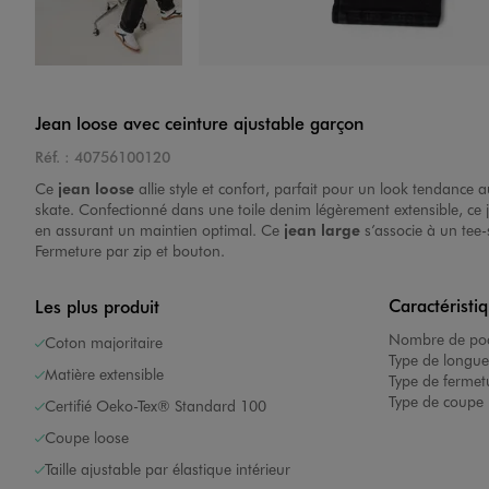
Image 4 sur 10
Jean loose avec ceinture ajustable garçon
Réf. :
40756100120
Ce
jean loose
allie style et confort, parfait pour un look tendance
skate. Confectionné dans une toile denim légèrement extensible, ce j
en assurant un maintien optimal. Ce
jean large
s’associe à un tee-
Fermeture par zip et bouton.
Image 5 sur 10
Caractéristi
Les plus produit
Nombre de poc
Coton majoritaire
Type de longue
Matière extensible
Type de fermet
Type de coupe 
Certifié Oeko-Tex® Standard 100
Coupe loose
Image 6 sur 10
Taille ajustable par élastique intérieur