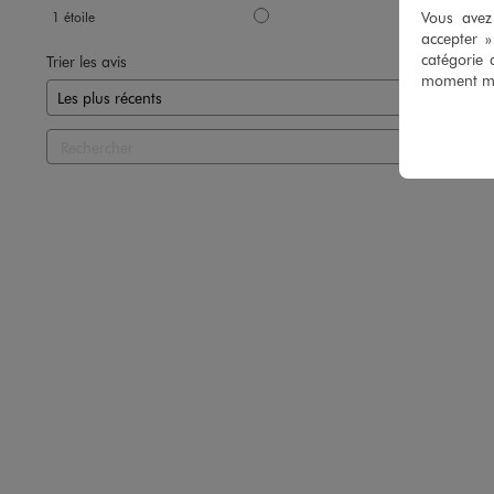
Vous avez 
1
étoile
0
accepter 
catégorie 
Trier les avis
moment mod