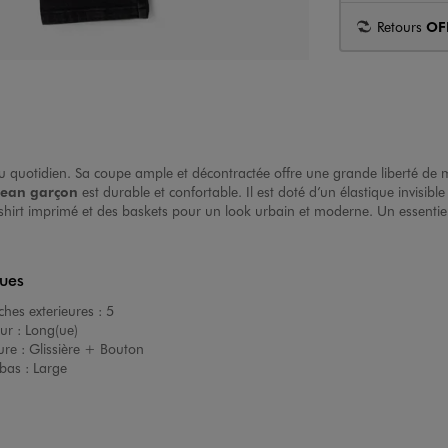
Retours
OF
 au quotidien. Sa coupe ample et décontractée offre une grande liberté de 
ean garçon
est durable et confortable. Il est doté d’un élastique invisibl
shirt imprimé et des baskets pour un look urbain et moderne. Un essentie
ques
hes exterieures :
5
ur :
Long(ue)
ure :
Glissière + Bouton
bas :
Large