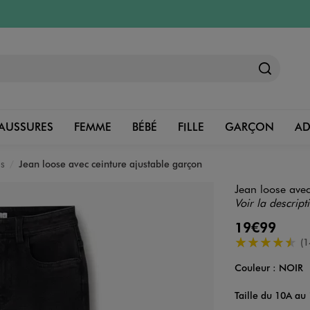
AUSSURES
FEMME
BÉBÉ
FILLE
GARÇON
A
ns
Jean loose avec ceinture ajustable garçon
Jean loose avec
Voir la descript
19€99
4.5/5 de moye
(1
Couleur :
NOIR
Couleur
Choisissez votre 
Taille du 10A au