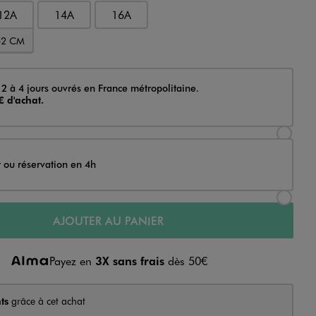
12A
14A
16A
52 CM
 2 à 4 jours ouvrés en France métropolitaine.
€ d'achat.
Sélectionner l’option de livraison Achat et li
t ou réservation en 4h
Sélectionner l’option de livraison Achat et r
AJOUTER AU PANIER
Payez en
3X sans frais
dès 50€
ts
grâce à cet achat