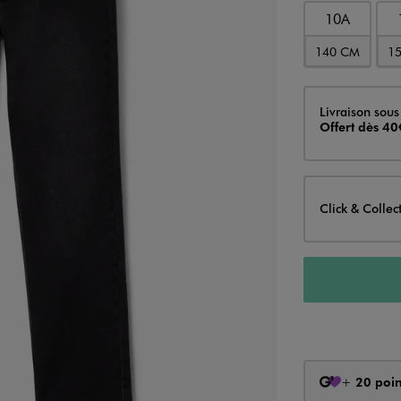
10A
140 CM
1
Livraison
Livraison sous
Offert dès 40
Click & Collec
+
20 poin