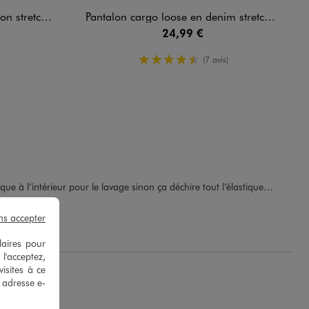
astiquée garçon
Pantalon cargo loose en denim stretch coloré garçon
24,99 €
4.5/5 de moyenne
(7 avis)
ique à l’intérieur pour le lavage sinon ça déchire tout l’élastique…
T.
ns accepter
laires pour
 l'acceptez,
isites à ce
e adresse e-