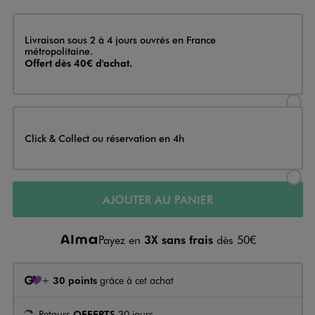
Livraison
Livraison sous 2 à 4 jours ouvrés en France
métropolitaine.
Offert dès 40€ d'achat.
Sélectionner l’option de livraison
Click & Collect ou réservation en 4h
Sélectionner l’option de livraiso
AJOUTER AU PANIER
Payez en
3X sans frais
dès 50€
+
30 points
grâce à cet achat
Retours
OFFERTS
30 jours