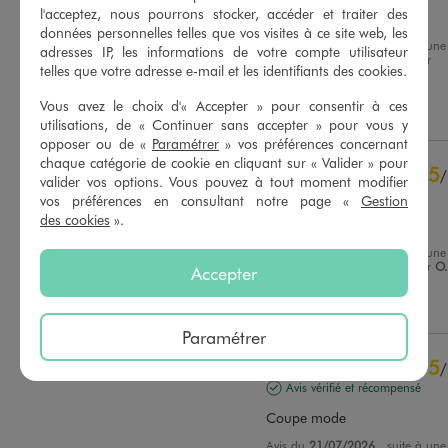
l'acceptez, nous pourrons stocker, accéder et traiter des
Oks
données personnelles telles que vos visites à ce site web, les
Avis du
22/07/2026
, suite à une
adresses IP, les informations de votre compte utilisateur
expérience du
09/07/2026
par
Basé sur
19
avis soumis à un
telles que votre adresse e-mail et les identifiants des cookies.
Véronique V.
contrôle
Voir tous les avis sur ce site
Vous avez le choix d'« Accepter » pour consentir à ces
Utile
(0)
Signaler
utilisations, de « Continuer sans accepter » pour vous y
5
étoiles
17
opposer ou de «
Paramétrer
» vos préférences concernant
chaque catégorie de cookie en cliquant sur « Valider » pour
4
étoiles
2
5
/
valider vos options. Vous pouvez à tout moment modifier
3
étoiles
0
Avis vérifié et récompensé
vos préférences en consultant notre page «
Gestion
2
étoiles
0
des cookies
».
Parfait taille bien
1
étoile
0
Avis du
21/07/2026
, suite à une
Trier les avis
expérience du
08/07/2026
par
O.
Accepter
Utile
(0)
Signaler
Paramétrer
5
/
Avis vérifié et récompensé
Coupe mode
Avis du
21/07/2026
, suite à une