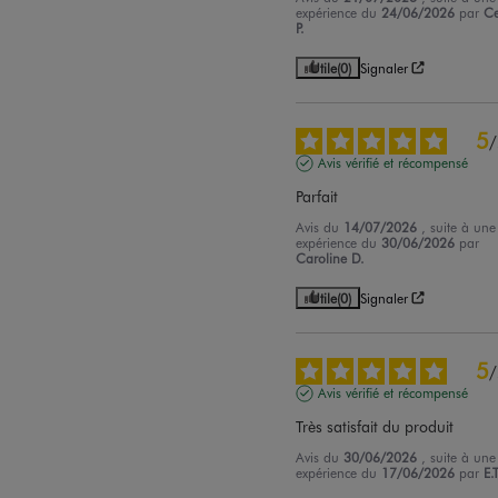
expérience du
24/06/2026
par
Ce
P.
Utile
(0)
Signaler
5
/
Avis vérifié et récompensé
Parfait
Avis du
14/07/2026
, suite à une
expérience du
30/06/2026
par
Caroline D.
Utile
(0)
Signaler
5
/
Avis vérifié et récompensé
Très satisfait du produit
Avis du
30/06/2026
, suite à une
expérience du
17/06/2026
par
E.T