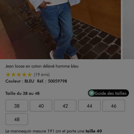
Jean loose en coton délavé homme bleu
5/5 de moyenne
(19 avis)
Couleur :
BLEU
Réf. :
50059798
Couleur
Choisissez votre Couleur
Taille du 38 au 48
Guide des tailles
38
40
42
44
46
48
Le mannequin mesure 191 cm et porte une
taille 40