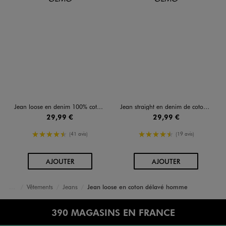
Jean loose en denim 100% coton homme
Jean straight en denim de coton stretch délavé homme
29,99 €
29,99 €
4.5/5 de moyenne
4.5/5 de moyenne
(41 avis)
(19 avis)
AU PANIER
AU PANIER
AJOUTER
AJOUTER
Vêtements
Jeans
Jean loose en coton délavé homme
Accueil
Homme
390 MAGASINS EN FRANCE