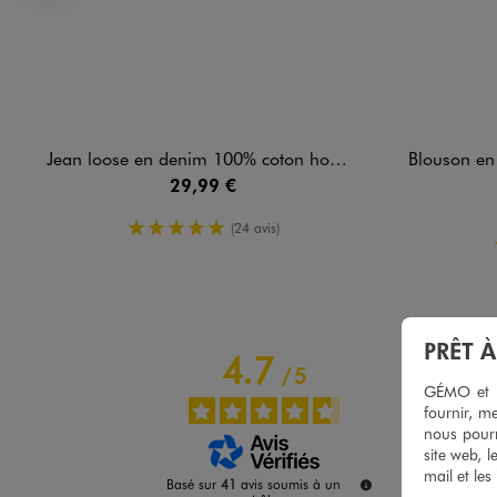
Précédent
Jean loose en denim 100% coton homme
Blouson en cuir i
29,99 €
5/5 de moyenne
(24 avis)
PRÊT 
4.7
/
5
GÉMO et no
fournir, me
nous pourr
site web, l
mail et les
Basé sur
41
avis soumis à un