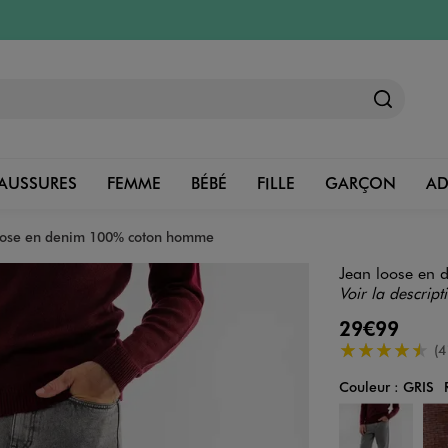
AUSSURES
FEMME
BÉBÉ
FILLE
GARÇON
A
oose en denim 100% coton homme
Jean loose en
Voir la descript
29€99
4.5/5 de moye
(4
Couleur :
GRIS
Couleur
Choisissez votre 