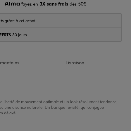
Payez en
3X sans frais
dès 50€
ts
grâce à cet achat
FERTS
30 jours
ementales
Livraison
e liberté de mouvement optimale et un look résolument tendance,
c une aisance naturelle. Un basique revisité, qui conjugue
im délavé.