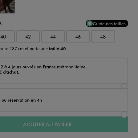
8
Guide des tailles
40
42
44
46
48
sure 187 cm et porte une
taille 40
 2 à 4 jours ouvrés en France métropolitaine.
€ d'achat.
Sélectionner l’option de livraison Achat et li
t ou réservation en 4h
Sélectionner l’option de livraison Achat et r
AJOUTER AU PANIER