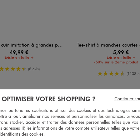
mitation à grandes poches plaquées homme
Tee-shirt à manches courtes et col
49,99 €
5,99 €
Existe en taille +
Existe en taille +
-50% sur le 2ème produit 
4.5/5 de moyenne
(8 avis)
4.5/5 de mo
(1138 av
À OPTIMISER VOTRE SHOPPING ?
Continuer sa
4
/
5
s partenaires souhaitons utiliser des cookies et des technologies simi
Avis vérifié et récompensé
ttre à jour, améliorer nos services et personnaliser les annonces. Si vous
Agréable à porter
ons stocker, accéder et traiter des données personnelles telles que vos v
es adresses IP, les informations de votre compte utilisateur telles que votr
Avis du
04/08/2026
, suite à une expérience du
22/07/2026
par
Virginie 
 identifiants des cookies.