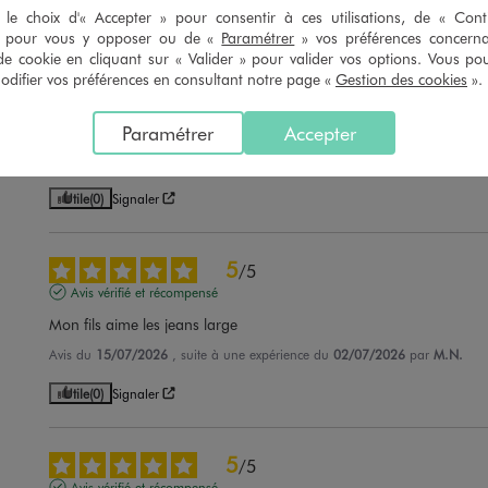
Utile
(0)
Signaler
le choix d'« Accepter » pour consentir à ces utilisations, de « Con
» pour vous y opposer ou de «
Paramétrer
» vos préférences concern
de cookie en cliquant sur « Valider » pour valider vos options. Vous po
4
/
5
ifier vos préférences en consultant notre page «
Gestion des cookies
».
Avis vérifié et récompensé
Bien
Paramétrer
Accepter
Avis du
02/08/2026
, suite à une expérience du
20/07/2026
par
Leila M.
Utile
(0)
Signaler
5
/
5
Avis vérifié et récompensé
Mon fils aime les jeans large
Avis du
15/07/2026
, suite à une expérience du
02/07/2026
par
M.N.
Utile
(0)
Signaler
5
/
5
Avis vérifié et récompensé