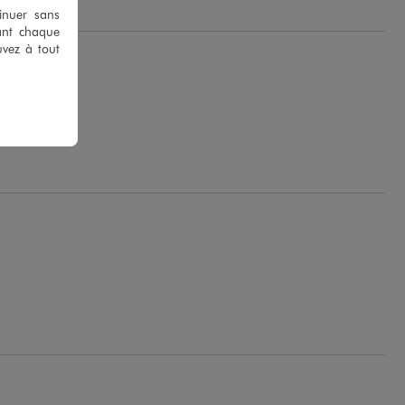
tinuer sans
ant chaque
uvez à tout