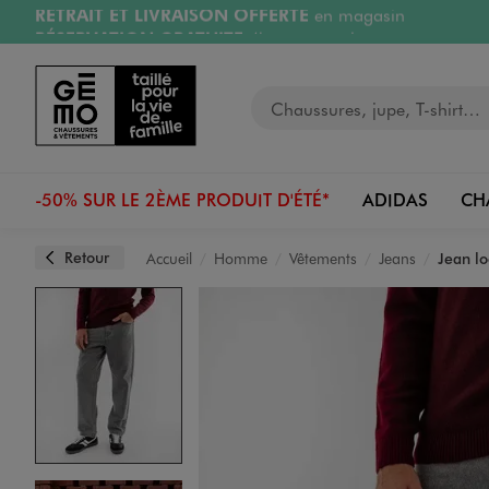
RÉSERVATION GRATUITE
4h en magasin
Aller au contenu principal
Aller à la navigation
Retours OFFERTS
pendant 30 jours
LIVRAISON OFFERTE
A partir de 40€
Votre recherche
-50% SUR LE 2ÈME PRODUIT D'ÉTÉ*
ADIDAS
CH
Retour
Accueil
Homme
Vêtements
Jeans
Jean l
Image 1 sur 4