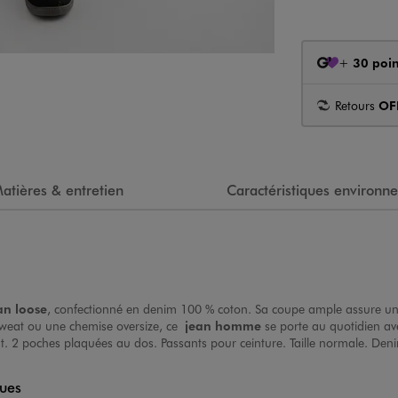
+
30 poin
Retours
OF
atières & entretien
Caractéristiques environn
an loose
, confectionné en denim 100 % coton. Sa coupe ample assure un
n sweat ou une chemise oversize, ce
jean homme
se porte au quotidien ave
nt. 2 poches plaquées au dos. Passants pour ceinture. Taille normale. Den
ques