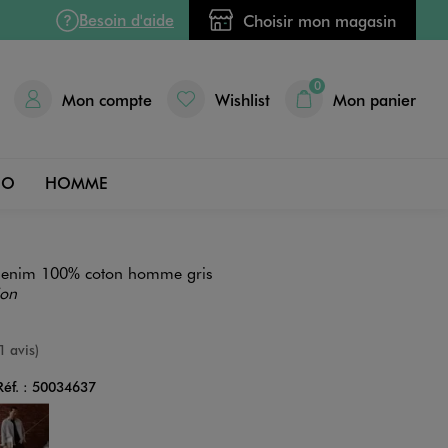
Besoin d'aide
Choisir mon magasin
0
Mon compte
Wishlist
Mon panier
DO
HOMME
 denim 100% coton homme gris
ion
nne
1 avis)
Réf. :
50034637
Couleur