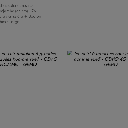
hes exterieures :
5
rejambe (en cm) :
76
ure :
Glissière + Bouton
bas :
Large