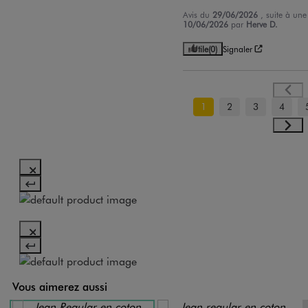
Avis du
29/06/2026
, suite à un
10/06/2026
par
Herve D.
Utile
(0)
Signaler
1
2
3
4
Vous aimerez aussi