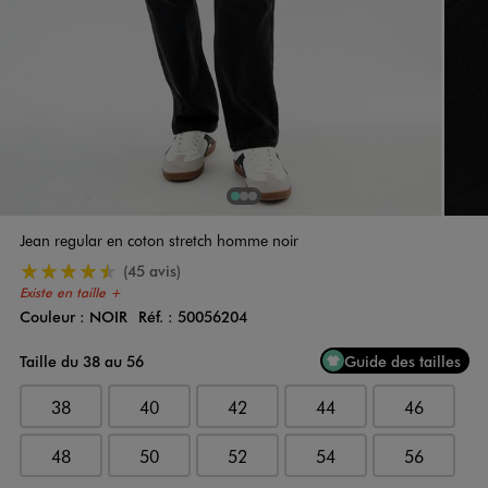
1
Sur 3
2
Sur 3
3
Sur 3
Jean regular en coton stretch homme noir
4.5/5 de moyenne
(45 avis)
Existe en taille +
Couleur :
NOIR
Réf. :
50056204
Couleur
Choisissez votre Couleur
Taille du 38 au 56
Guide des tailles
38
40
42
44
46
48
50
52
54
56