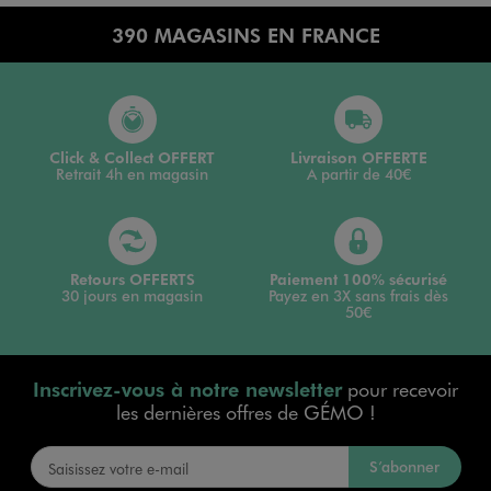
390 MAGASINS EN FRANCE
Click & Collect OFFERT
Livraison OFFERTE
Retrait 4h en magasin
A partir de 40€
Retours OFFERTS
Paiement 100% sécurisé
30 jours en magasin
Payez en 3X sans frais dès
50€
Inscrivez-vous à notre newsletter
pour recevoir
les dernières offres de GÉMO !
S’abonner