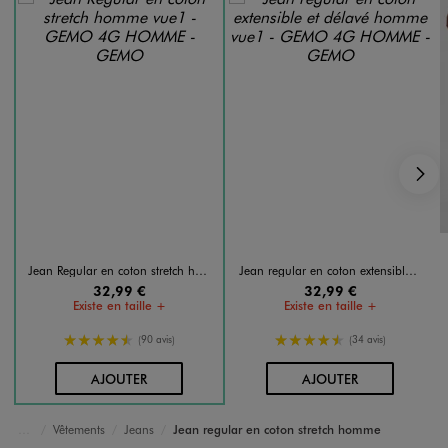
S
Jean Regular en coton stretch homme
Jean regular en coton extensible et délavé homme
32,99 €
32,99 €
Existe en taille +
Existe en taille +
4.5/5 de moyenne
4.5/5 de moyenne
(90 avis)
(34 avis)
AU PANIER
AU PANIER
AJOUTER
AJOUTER
Vêtements
Jeans
Jean regular en coton stretch homme
Accueil
Homme