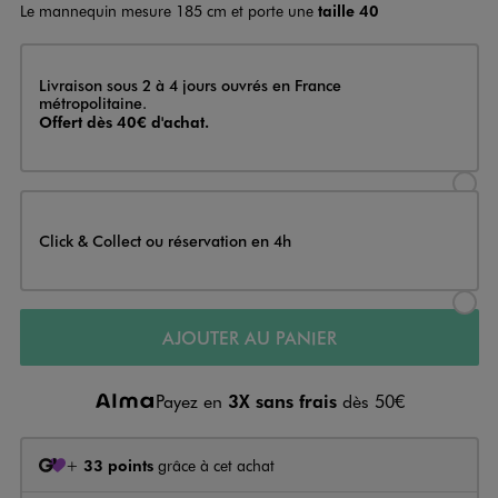
Le mannequin mesure 185 cm et porte une
taille 40
Livraison
Livraison sous 2 à 4 jours ouvrés en France
métropolitaine.
Offert dès 40€ d'achat.
Sélectionner l’option de livraison
Click & Collect ou réservation en 4h
Sélectionner l’option de livraiso
AJOUTER AU PANIER
Payez en
3X sans frais
dès 50€
+
33 points
grâce à cet achat