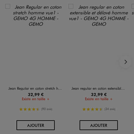
S
Jean Regular en coton stretch homme
Jean regular en coton extensible et délavé homme
32,99 €
32,99 €
Existe en taille +
Existe en taille +
4.5/5 de moyenne
4.5/5 de moyenne
(90 avis)
(34 avis)
AU PANIER
AU PANIER
AJOUTER
AJOUTER