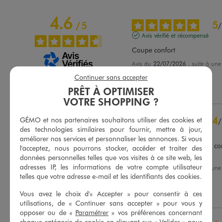
4.6
5
/
5
/
Avis vérifié et récompensé
Coupe confort
Avis du
22/07/2026
, suite à un
03/07/2026
par
Christine B.
Basé sur
45
avis soumis à un
Continuer sans accepter
contrôle
Utile
(0)
Signaler
PRÊT À OPTIMISER
Voir tous les avis sur ce site
VOTRE SHOPPING ?
5
étoiles
26
4
GÉMO et nos partenaires souhaitons utiliser des cookies et
/
4
étoiles
19
des technologies similaires pour fournir, mettre à jour,
Avis vérifié et récompensé
3
étoiles
0
améliorer nos services et personnaliser les annonces. Si vous
2
étoiles
0
Manquejuste un service de con
l'acceptez, nous pourrons stocker, accéder et traiter des
retouche
1
étoile
0
données personnelles telles que vos visites à ce site web, les
adresses IP, les informations de votre compte utilisateur
Avis du
20/07/2026
, suite à un
Trier les avis
07/07/2026
par
F.C.
telles que votre adresse e-mail et les identifiants des cookies.
Utile
(0)
Signaler
Vous avez le choix d'« Accepter » pour consentir à ces
utilisations, de « Continuer sans accepter » pour vous y
opposer ou de «
Paramétrer
» vos préférences concernant
chaque catégorie de cookie en cliquant sur « Valider » pour