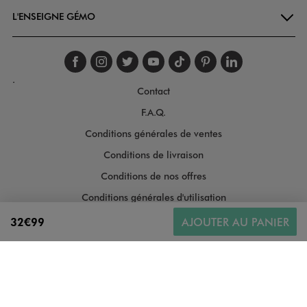
L'ENSEIGNE GÉMO
Suivez-nous sur faceboo
Suivez-nous sur inst
Suivez-nous sur twi
Suivez-nous sur
Suivez-nous s
Suivez-nou
Suivez-
.
Contact
F.A.Q.
Conditions générales de ventes
Conditions de livraison
Conditions de nos offres
Conditions générales d'utilisation
Politique de protection des données
32€99
AJOUTER AU PANIER
Gestion des cookies
Informations légales
Plan du site
Accessibilité : moyennement conforme