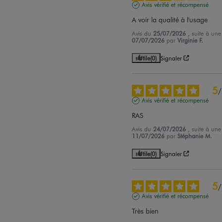
Avis vérifié et récompensé
A voir la qualité à l'usage
Avis du
25/07/2026
, suite à un
07/07/2026
par
Virginie F.
Utile
(0)
Signaler
5
/
Avis vérifié et récompensé
RAS
Avis du
24/07/2026
, suite à un
11/07/2026
par
Stéphanie M.
Utile
(0)
Signaler
5
/
Avis vérifié et récompensé
Très bien