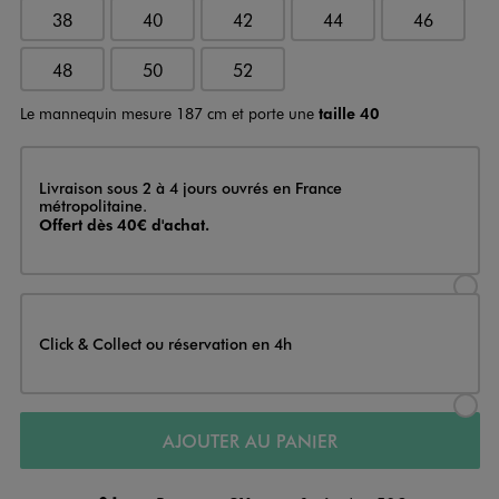
38
40
42
44
46
48
50
52
Le mannequin mesure 187 cm et porte une
taille 40
Livraison
Livraison sous 2 à 4 jours ouvrés en France
métropolitaine.
Offert dès 40€ d'achat.
Sélectionner l’option de livraison
Click & Collect ou réservation en 4h
Sélectionner l’option de livraiso
AJOUTER AU PANIER