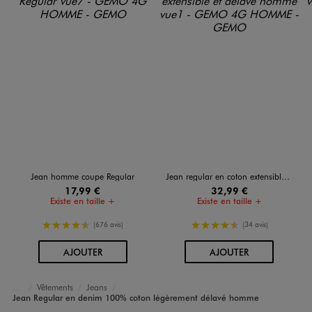
Jean homme coupe Regular
Jean regular en coton extensible et délavé homme
17,99 €
32,99 €
Existe en taille +
Existe en taille +
4.5/5 de moyenne
4.5/5 de moyenne
(676 avis)
(34 avis)
AU PANIER
AU PANIER
AJOUTER
AJOUTER
Vêtements
Jeans
Accueil
Homme
Jean Regular en denim 100% coton légèrement délavé homme