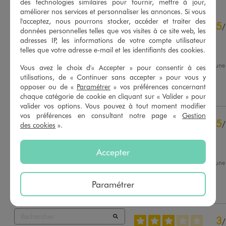
des technologies similaires pour fournir, mettre à jour,
améliorer nos services et personnaliser les annonces. Si vous
4.5
l'acceptez, nous pourrons stocker, accéder et traiter des
5
/
5
/
données personnelles telles que vos visites à ce site web, les
Avis vérifié et récompensé
adresses IP, les informations de votre compte utilisateur
telles que votre adresse e-mail et les identifiants des cookies.
Très bien
Avis du
05/08/2026
, suite à un
Vous avez le choix d'« Accepter » pour consentir à ces
21/07/2026
par
Angelique D.
Basé sur
136
avis soumis à un
utilisations, de « Continuer sans accepter » pour vous y
contrôle
opposer ou de «
Paramétrer
» vos préférences concernant
Utile
(0)
Signaler
Voir tous les avis sur ce site
chaque catégorie de cookie en cliquant sur « Valider » pour
valider vos options. Vous pouvez à tout moment modifier
5
étoiles
88
vos préférences en consultant notre page «
Gestion
5
/
4
étoiles
34
des cookies
».
Avis vérifié et récompensé
3
étoiles
12
2
étoiles
1
Je recommande
Accepter
1
étoile
1
Avis du
26/07/2026
, suite à un
11/07/2026
par
Christophe L.
Trier les avis
Paramétrer
Utile
(0)
Signaler
3
/