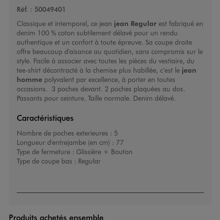
Réf. :
50049401
Classique et intemporel, ce jean
jean Regular
est fabriqué en
denim 100 % coton subtilement délavé pour un rendu
authentique et un confort à toute épreuve. Sa coupe droite
offre beaucoup d'aisance au quotidien, sans compromis sur le
style. Facile à associer avec toutes les pièces du vestiaire, du
tee-shirt décontracté à la chemise plus habillée, c’est le
jean
homme
polyvalent par excellence, à porter en toutes
occasions. 3 poches devant. 2 poches plaquées au dos.
Passants pour ceinture. Taille normale. Denim délavé.
Caractéristiques
Nombre de poches exterieures :
5
Longueur d'entrejambe (en cm) :
77
Type de fermeture :
Glissière + Bouton
Type de coupe bas :
Regular
Produits achetés ensemble