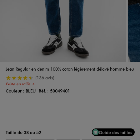
Jean Regular en denim 100% coton légèrement délavé homme bleu
4.5/5 de moyenne
(136 avis)
Existe en taille +
Couleur :
BLEU
Réf. :
50049401
Couleur
Choisissez votre Couleur
Taille du 38 au 52
Guide des tailles