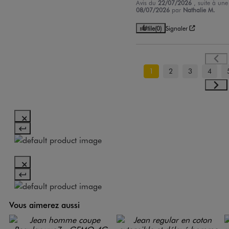
Avis du
22/07/2026
, suite à un
08/07/2026
par
Nathalie M.
Utile
(0)
Signaler
1
2
3
4
Vous aimerez aussi