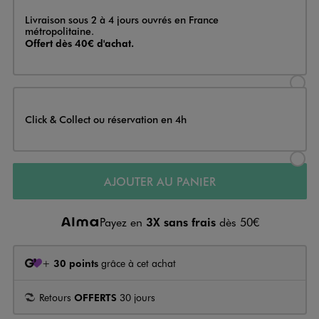
Livraison
Livraison sous 2 à 4 jours ouvrés en France
métropolitaine.
Offert dès 40€ d'achat.
Sélectionner l’option de livraison
Click & Collect ou réservation en 4h
Sélectionner l’option de livraiso
AJOUTER AU PANIER
Payez en
3X sans frais
dès 50€
+
30 points
grâce à cet achat
Retours
OFFERTS
30 jours