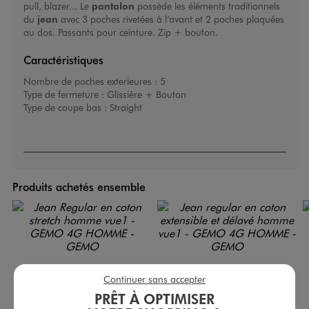
pull, blazer... Le
pantalon
possède les éléments traditionnels
du
jean
avec 3 poches rivetées à l’avant et 2 poches plaquées
au dos. Passants pour ceinture. Zip + bouton.
Caractéristiques
Nombre de poches exterieures :
5
Type de fermeture :
Glissière + Bouton
Type de coupe bas :
Straight
Produits achetés ensemble
Continuer sans accepter
PRÊT À OPTIMISER