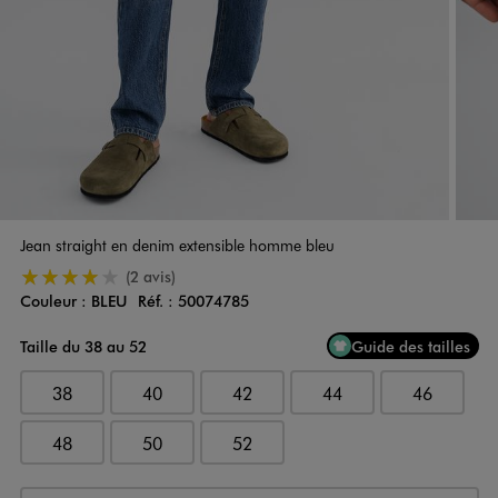
Jean straight en denim extensible homme bleu
4/5 de moyenne
(2 avis)
Couleur :
BLEU
Réf. :
50074785
Couleur
Choisissez votre Couleur
Taille du 38 au 52
Guide des tailles
38
40
42
44
46
48
50
52