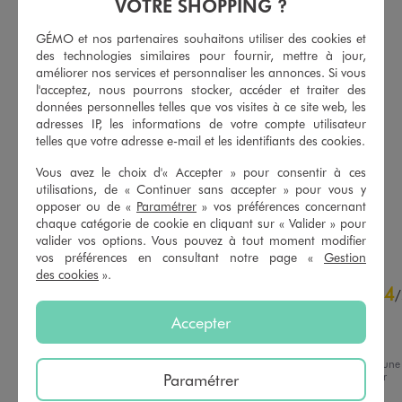
VOTRE SHOPPING ?
GÉMO et nos partenaires souhaitons utiliser des cookies et
des technologies similaires pour fournir, mettre à jour,
améliorer nos services et personnaliser les annonces. Si vous
l'acceptez, nous pourrons stocker, accéder et traiter des
données personnelles telles que vos visites à ce site web, les
Jean Regular en coton stretch homme
Jean regular en coton extensible et délavé homme
adresses IP, les informations de votre compte utilisateur
32,99 €
32,99 €
telles que votre adresse e-mail et les identifiants des cookies.
Existe en taille +
Existe en taille +
Vous avez le choix d'« Accepter » pour consentir à ces
4.5/5 de moyenne
4.5/5 de moyenne
(90 avis)
(34 avis)
utilisations, de « Continuer sans accepter » pour vous y
opposer ou de «
Paramétrer
» vos préférences concernant
AU PANIER
AU PANIER
AJOUTER
AJOUTER
chaque catégorie de cookie en cliquant sur « Valider » pour
valider vos options. Vous pouvez à tout moment modifier
vos préférences en consultant notre page «
Gestion
des cookies
».
4
4
/
5
/
Avis vérifié et récompensé
Accepter
Bien tailler
Avis du
28/07/2026
, suite à une
expérience du
15/07/2026
par
Paramétrer
Basé sur
2
avis soumis à un
Francoise L.
contrôle