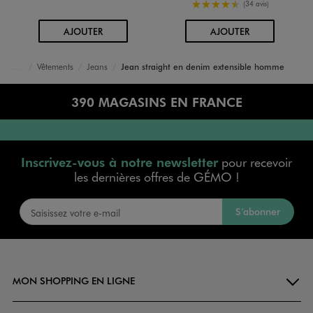
4.5/5 de moyenne
(34 avis)
AU PANIER
AU PANIER
AJOUTER
AJOUTER
Vêtements
Jeans
Jean straight en denim extensible homme
Accueil
Homme
390 MAGASINS EN FRANCE
Inscrivez-vous à notre newsletter
pour recevoir
les dernières offres de GÉMO !
S’abonner
MON SHOPPING EN LIGNE