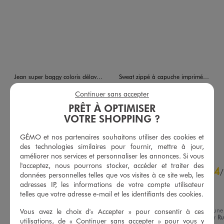
Jean super baggy coloris délavé garçon - Camps United
Sweat zippé à capuche imprimé devant et dos garçon - Camps United
29,99 €
24,99 €
Continuer sans accepter
5/5 de moyenne
5/5 de moyenne
(36 avis)
(12 avis)
PRÊT À OPTIMISER
VOTRE SHOPPING ?
AU PANIER
AU PANIER
AJOUTER
AJOUTER
GÉMO et nos partenaires souhaitons utiliser des cookies et
des technologies similaires pour fournir, mettre à jour,
améliorer nos services et personnaliser les annonces. Si vous
4.3
l'acceptez, nous pourrons stocker, accéder et traiter des
4
/
5
/
données personnelles telles que vos visites à ce site web, les
Avis vérifié et récompensé
adresses IP, les informations de votre compte utilisateur
telles que votre adresse e-mail et les identifiants des cookies.
super
Avis du
28/07/2026
, suite à une
Vous avez le choix d'« Accepter » pour consentir à ces
expérience du
15/07/2026
par
Ru
utilisations, de « Continuer sans accepter » pour vous y
Basé sur
4
avis soumis à un
S.