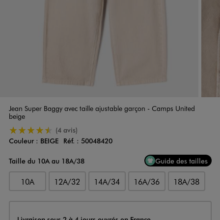
Jean Super Baggy avec taille ajustable garçon - Camps United
beige
4.5/5 de moyenne
(4 avis)
Couleur :
BEIGE
Réf. :
50048420
Couleur
Choisissez votre Couleur
Taille du 10A au 18A/38
Guide des tailles
10A
12A/32
14A/34
16A/36
18A/38
Livraison
Livraison sous 2 à 4 jours ouvrés en France