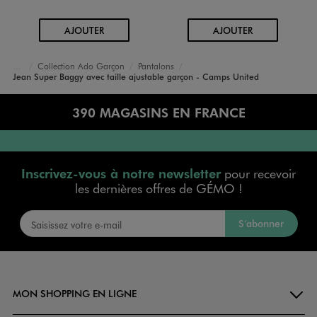
AU PANIER
AU PANIER
AJOUTER
AJOUTER
Collection Ado Garçon
Pantalons
Accueil
Garçon
Jean Super Baggy avec taille ajustable garçon - Camps United
390 MAGASINS EN FRANCE
Inscrivez-vous à notre newsletter
pour recevoir
les dernières offres de GÉMO !
S’abonner
MON SHOPPING EN LIGNE