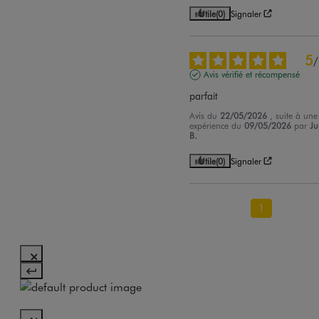
Utile
(0)
Signaler
5
/
Avis vérifié et récompensé
parfait
Avis du
22/05/2026
, suite à une
expérience du
09/05/2026
par
Ju
B.
Utile
(0)
Signaler
1