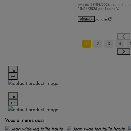
Avis du
28/04/2026
, suite à un
15/04/2026
par
Sabine V.
Utile
(0)
Signaler
1
2
3
4
Vous aimerez aussi