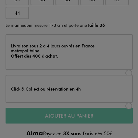
44
Le mannequin mesure 173 cm et porte une
taille 36
Livraison
Livraison sous 2 à 4 jours ouvrés en France
métropolitaine.
Offert dès 40€ d'achat.
Sélectionner l’option de livraison
Click & Collect ou réservation en 4h
Sélectionner l’option de livraiso
AJOUTER AU PANIER
Payez en
3X sans frais
dès 50€