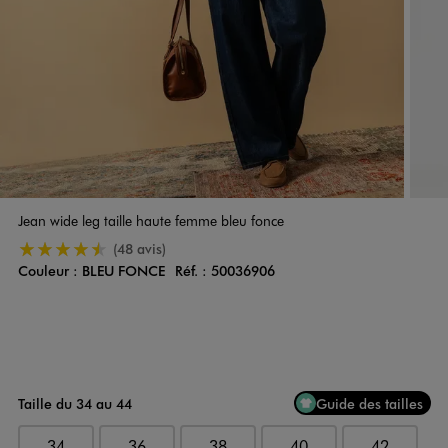
Jean wide leg taille haute femme bleu fonce
4.5/5 de moyenne
(48 avis)
Couleur :
BLEU FONCE
Réf. :
50036906
Couleur
Choisissez votre Couleur
Taille du 34 au 44
Guide des tailles
34
36
38
40
42