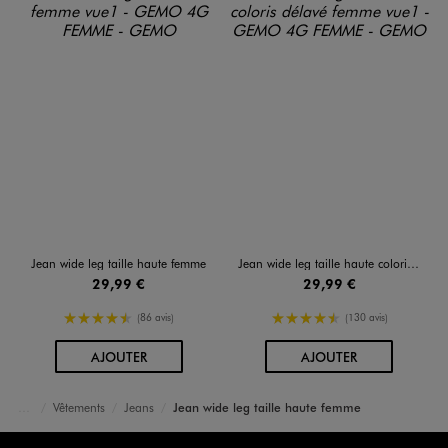
Jean wide leg taille haute femme
Jean wide leg taille haute coloris délavé femme
29,99 €
29,99 €
4.5/5 de moyenne
4.5/5 de moyenne
(86 avis)
(130 avis)
AU PANIER
AU PANIER
AJOUTER
AJOUTER
Vêtements
Jeans
Jean wide leg taille haute femme
Accueil
Femme