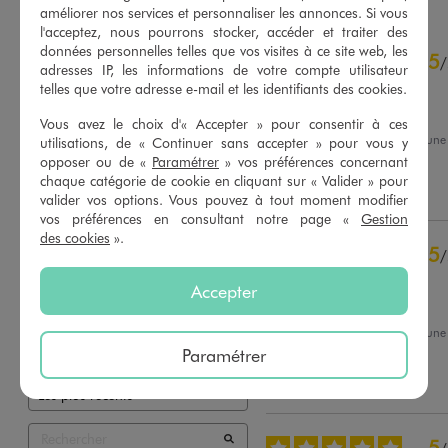
améliorer nos services et personnaliser les annonces. Si vous
l'acceptez, nous pourrons stocker, accéder et traiter des
4.7
données personnelles telles que vos visites à ce site web, les
5
/
5
/
adresses IP, les informations de votre compte utilisateur
Avis vérifié et récompensé
telles que votre adresse e-mail et les identifiants des cookies.
Me va parfaitement
Vous avez le choix d'« Accepter » pour consentir à ces
Avis du
09/06/2026
, suite à un
utilisations, de « Continuer sans accepter » pour vous y
27/05/2026
par
Maryline G.
Basé sur
48
avis soumis à un
opposer ou de «
Paramétrer
» vos préférences concernant
contrôle
chaque catégorie de cookie en cliquant sur « Valider » pour
Utile
(0)
Signaler
Voir tous les avis sur ce site
valider vos options. Vous pouvez à tout moment modifier
vos préférences en consultant notre page «
Gestion
5
étoiles
39
des cookies
».
5
/
4
étoiles
7
Avis vérifié et récompensé
3
étoiles
0
Accepter
2
étoiles
2
Top
1
étoile
0
Avis du
21/05/2026
, suite à un
08/05/2026
par
M.R.
Paramétrer
Trier les avis
Utile
(0)
Signaler
5