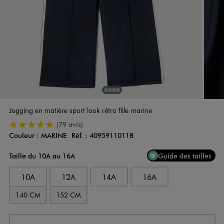
1
Sur 4
2
Sur 4
3
Sur 4
4
Sur 4
Jogging en matière sport look rétro fille marine
5/5 de moyenne
(79 avis)
Couleur :
MARINE
Réf. :
40959110118
Couleur
Choisissez votre Couleur
Taille du 10A au 16A
Guide des tailles
10A
12A
14A
16A
140 CM
152 CM