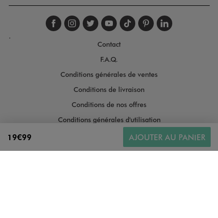
Suivez-nous sur faceboo
Suivez-nous sur inst
Suivez-nous sur twi
Suivez-nous sur
Suivez-nous s
Suivez-nou
Suivez-
.
Contact
F.A.Q.
Conditions générales de ventes
Conditions de livraison
Conditions de nos offres
Conditions générales d'utilisation
Politique de protection des données
19€99
AJOUTER AU PANIER
Gestion des cookies
Informations légales
Plan du site
Accessibilité : moyennement conforme