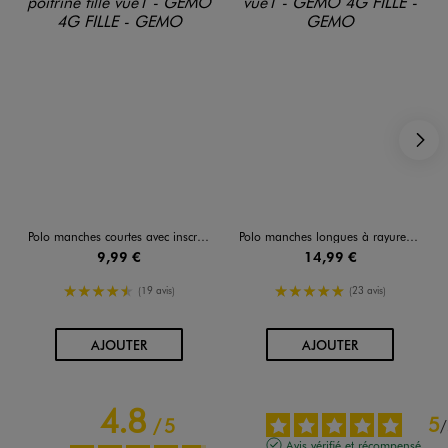
S
Polo manches courtes avec inscription brodée poitrine fille
Polo manches longues à rayures coupe courte fille
9,99 €
14,99 €
4.5/5 de moyenne
5/5 de moyenne
(19 avis)
(23 avis)
AU PANIER
AU PANIER
AJOUTER
AJOUTER
4.8
5
/
5
/
Avis vérifié et récompensé