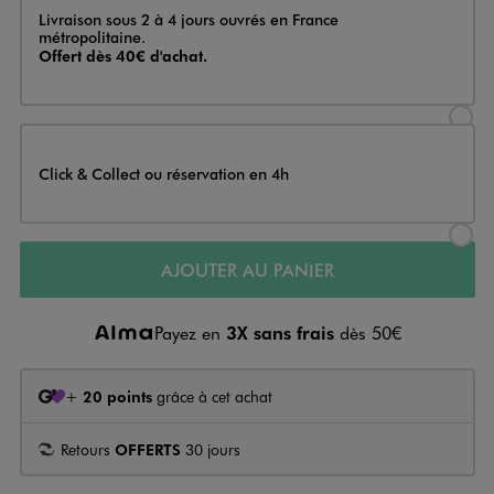
Livraison
Livraison sous 2 à 4 jours ouvrés en France
métropolitaine.
Offert dès 40€ d'achat.
Sélectionner l’option de livraison
Click & Collect ou réservation en 4h
Sélectionner l’option de livraiso
AJOUTER AU PANIER
Payez en
3X sans frais
dès 50€
+
20 points
grâce à cet achat
Retours
OFFERTS
30 jours