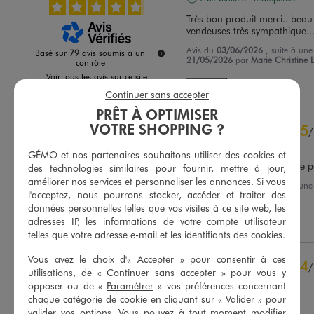
Très bon produit merci.. beau
vendeuses très sympathique..
Avis du
03/06/2026
, suite à un
Basé sur
79
avis soumis à un
21/05/2026
par
Marie Christine L
contrôle
Voir tous les avis sur ce site
Utile
(0)
Signaler
Continuer sans accepter
5
étoiles
65
PRÊT À OPTIMISER
4
étoiles
11
VOTRE SHOPPING ?
5
/
3
étoiles
3
Avis vérifié et récompensé
2
étoiles
0
GÉMO et nos partenaires souhaitons utiliser des cookies et
ma petite fille est enchantée 
1
étoile
0
des technologies similaires pour fournir, mettre à jour,
améliorer nos services et personnaliser les annonces. Si vous
Avis du
30/05/2026
, suite à un
Trier les avis
l'acceptez, nous pourrons stocker, accéder et traiter des
15/05/2026
par
Claudine H.
données personnelles telles que vos visites à ce site web, les
adresses IP, les informations de votre compte utilisateur
Utile
(0)
Signaler
telles que votre adresse e-mail et les identifiants des cookies.
Vous avez le choix d'« Accepter » pour consentir à ces
4
/
utilisations, de « Continuer sans accepter » pour vous y
Avis vérifié et récompensé
opposer ou de «
Paramétrer
» vos préférences concernant
chaque catégorie de cookie en cliquant sur « Valider » pour
Confortable
valider vos options. Vous pouvez à tout moment modifier