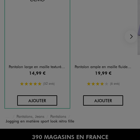
S
Pantalon large en maille texturée et extensible fille
Pantalon ample en maille fluide fille
14,99 €
19,99 €
5/5 de moyenne
4/5 de moyenne
(52 avis)
(6 avis)
AU PANIER
AU PANIER
AJOUTER
AJOUTER
Pantalons, Jeans
Pantalons
Accueil
Fille
Vêtements
Jogging en matière sport look rétro fille
390 MAGASINS EN FRANCE