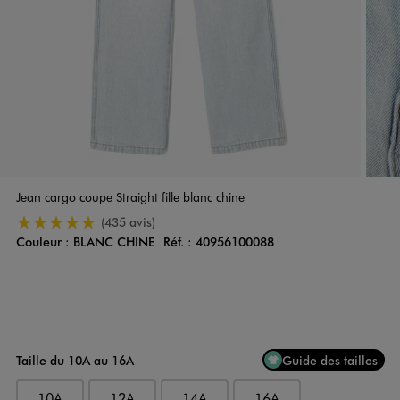
Jean cargo coupe Straight fille blanc chine
5/5 de moyenne
(435 avis)
Couleur :
BLANC CHINE
Réf. :
40956100088
Couleur
Choisissez votre Couleur
Taille du 10A au 16A
Guide des tailles
10A
12A
14A
16A