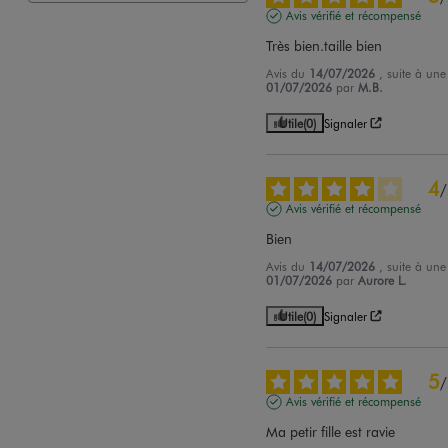
Avis vérifié et récompensé
Très bien.taille bien
Avis du
14/07/2026
, suite à un
01/07/2026
par
M.B.
Utile
(0)
Signaler
4
/
Avis vérifié et récompensé
Bien
Avis du
14/07/2026
, suite à un
01/07/2026
par
Aurore L.
Utile
(0)
Signaler
5
/
Avis vérifié et récompensé
Ma petir fille est ravie