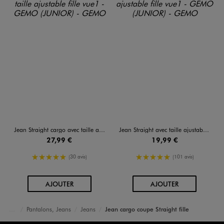
Jean Straight cargo avec taille ajustable fille
Jean Straight avec taille ajustable fille
27,99 €
19,99 €
5/5 de moyenne
5/5 de moyenne
(30 avis)
(101 avis)
AU PANIER
AU PANIER
AJOUTER
AJOUTER
Pantalons, Jeans
Jeans
Jean cargo coupe Straight fille
Accueil
Fille
Vêtements