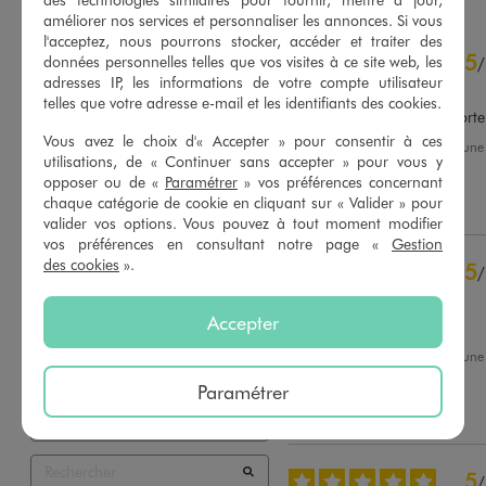
améliorer nos services et personnaliser les annonces. Si vous
l'acceptez, nous pourrons stocker, accéder et traiter des
4.8
5
/
5
données personnelles telles que vos visites à ce site web, les
/
adresses IP, les informations de votre compte utilisateur
Avis vérifié et récompensé
telles que votre adresse e-mail et les identifiants des cookies.
Très bien coupé, léger à porte
Vous avez le choix d'« Accepter » pour consentir à ces
Avis du
03/08/2026
, suite à un
utilisations, de « Continuer sans accepter » pour vous y
21/07/2026
par
Francoise A.
Basé sur
435
avis soumis à un
opposer ou de «
Paramétrer
» vos préférences concernant
contrôle
chaque catégorie de cookie en cliquant sur « Valider » pour
Utile
(0)
Signaler
Voir tous les avis sur ce site
valider vos options. Vous pouvez à tout moment modifier
vos préférences en consultant notre page «
Gestion
5
étoiles
347
des cookies
».
5
/
4
étoiles
81
Avis vérifié et récompensé
3
étoiles
4
Accepter
2
étoiles
1
Agréable à porter
1
étoile
2
Avis du
31/07/2026
, suite à un
18/07/2026
par
Laetitia L.
Trier les avis
Paramétrer
Utile
(0)
Signaler
5
/