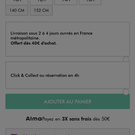
140 CM
152 CM
Livraison
Livraison sous 2 à 4 jours ouvrés en France
métropolitaine.
Offert dès 40€ d'achat.
Sélectionner l’option de livraison
Click & Collect ou réservation en 4h
Sélectionner l’option de livraiso
AJOUTER AU PANIER
Payez en
3X sans frais
dès 50€