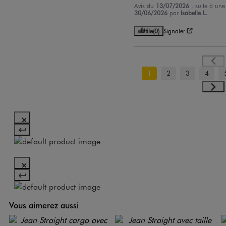
Avis du
13/07/2026
, suite à un
30/06/2026
par
Isabelle L.
Utile
(0)
Signaler
1
2
3
4
Vous aimerez aussi