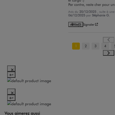
et cargo :)

Par contre, reste cher pour 
Avis du
20/12/2025
, suite à un
06/12/2025
par
Stéphanie G.
Utile
(0)
Signaler
1
2
3
4
Vous aimerez aussi