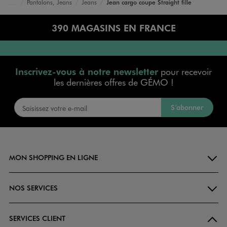
Pantalons, Jeans
Jeans
Jean cargo coupe Straight fille
Accueil
Fille
Vêtements
390 MAGASINS EN FRANCE
Inscrivez-vous à notre newsletter
pour recevoir
les dernières offres de GÉMO !
S’abonner
MON SHOPPING EN LIGNE
NOS SERVICES
SERVICES CLIENT