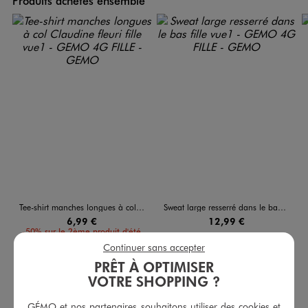
Produits achetés ensemble
Tee-shirt manches longues à col Claudine fleuri fille
Sweat large resserré dans le bas fille
6,99 €
12,99 €
-50% sur le 2ème produit d'été
4.5/5 de moyenne
(6 avis)
Continuer sans accepter
5/5 de moyenne
(4 avis)
PRÊT À OPTIMISER
VOTRE SHOPPING ?
AU PANIER
AU PANIER
AJOUTER
AJOUTER
GÉMO et nos partenaires souhaitons utiliser des cookies et