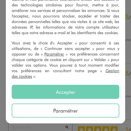
des technologies similaires pour fournir, mettre à jour,
améliorer nos services et personnaliser les annonces. Si vous
4.8
5
l'acceptez, nous pourrons stocker, accéder et traiter des
/
5
/
données personnelles telles que vos visites à ce site web, les
Avis vérifié et récompensé
adresses IP, les informations de votre compte utilisateur
Très agréable à porter
telles que votre adresse e-mail et les identifiants des cookies.
Avis du
11/06/2026
, suite à un
Vous avez le choix d'« Accepter » pour consentir à ces
27/05/2026
par
Stella S.
Basé sur
64
avis soumis à un
utilisations, de « Continuer sans accepter » pour vous y
contrôle
opposer ou de «
Paramétrer
» vos préférences concernant
Utile
(0)
Signaler
Voir tous les avis sur ce site
chaque catégorie de cookie en cliquant sur « Valider » pour
valider vos options. Vous pouvez à tout moment modifier
5
étoiles
52
vos préférences en consultant notre page «
Gestion
5
/
4
étoiles
11
des cookies
».
Avis vérifié et récompensé
3
étoiles
0
2
étoiles
0
Je recommande ce produit
Accepter
1
étoile
1
Avis du
27/02/2026
, suite à un
10/02/2026
par
Jeannette C.
Trier les avis
Paramétrer
Utile
(0)
Signaler
5
/