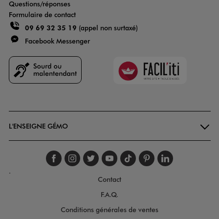
Questions/réponses
Formulaire de contact
09 69 32 35 19
(appel non surtaxé)
Facebook Messenger
Faciliti
Goodays
L'ENSEIGNE GÉMO
Suivez-nous sur faceboo
Suivez-nous sur inst
Suivez-nous sur twi
Suivez-nous sur
Suivez-nous s
Suivez-nou
Suivez-
.
Contact
F.A.Q.
Conditions générales de ventes