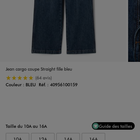
Jean cargo coupe Straight fille bleu
5/5 de moyenne
(64 avis)
Couleur :
BLEU
Réf. :
40956100159
Couleur
Choisissez votre Couleur
Taille du 10A au 16A
Guide des tailles
10A
12A
14A
16A