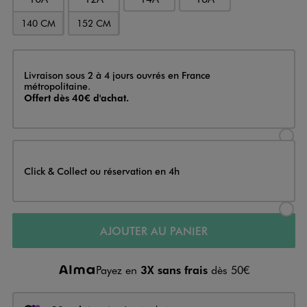
140 CM
152 CM
Livraison
Livraison sous 2 à 4 jours ouvrés en France
métropolitaine.
Offert dès 40€ d'achat.
Sélectionner l’option de livraison
Click & Collect ou réservation en 4h
Sélectionner l’option de livraiso
AJOUTER AU PANIER
Payez en
3X sans frais
dès 50€