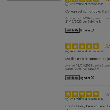
Avis vérifié et récompensé
Ce jean est confortable. Il est 
Avis du
19/01/2026
, suite à un
21/12/2025
par
Sabrina P.
Utile
(0)
Signaler
5
/
Avis vérifié et récompensé
Ma fille est très contente du j
Avis du
18/01/2026
, suite à un
03/01/2026
par
Nicole V.
Utile
(0)
Signaler
5
/
Avis vérifié et récompensé
Confortable , belle couleur. 