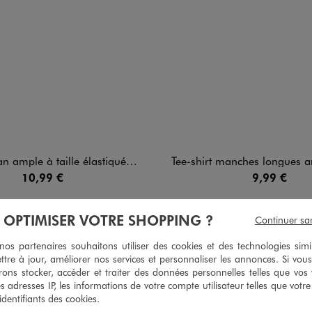
mple à taille élastiquée bébé fille
Tee-shirt manches longues ample à col Claudine en dentelle a
10,99 €
9,99 €
4.5/5 de moyenne
5/5 de moy
(7 avis)
(53 avi
À OPTIMISER VOTRE SHOPPING ?
Continuer sa
s partenaires souhaitons utiliser des cookies et des technologies simi
ttre à jour, améliorer nos services et personnaliser les annonces. Si vous
ons stocker, accéder et traiter des données personnelles telles que vos v
5
/
5
es adresses IP, les informations de votre compte utilisateur telles que votr
Avis vérifié et récompensé
 identifiants des cookies.
Parfait, un basique a avoir dans son Dressing pour un coût écon