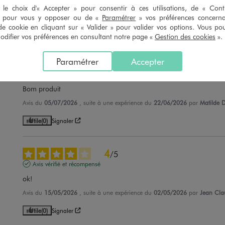
le choix d'« Accepter » pour consentir à ces utilisations, de « Con
Avis du
14/07/2026
, suite à une expérience du
22/06/2026
par
Mélanie 
» pour vous y opposer ou de «
Paramétrer
» vos préférences concern
de cookie en cliquant sur « Valider » pour valider vos options. Vous po
Utile
(0)
Signaler
ifier vos préférences en consultant notre page «
Gestion des cookies
».
Paramétrer
Accepter
5
/
5
Avis vérifié et récompensé
Bom produit
Avis du
05/07/2026
, suite à une expérience du
22/06/2026
par
Matilde D
Utile
(0)
Signaler
4
/
5
Avis vérifié et récompensé
ok!
Avis du
15/05/2026
, suite à une expérience du
02/05/2026
par
Jean Cla
Utile
(0)
Signaler