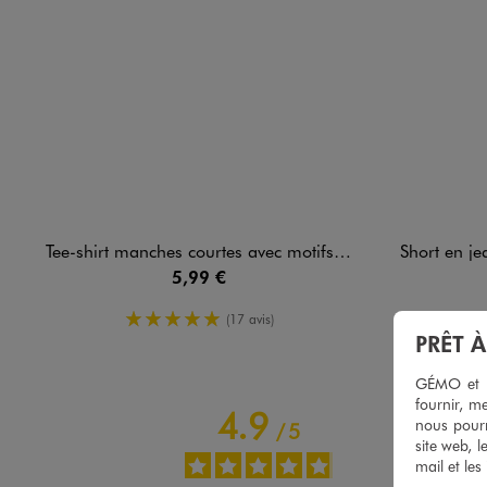
Tee-shirt manches courtes avec motifs brodés bébé fille
Short en jean a
5,99 €
5/5 de moyenne
(17 avis)
PRÊT 
GÉMO et no
fournir, me
4.9
nous pourr
/
5
site web, l
mail et les