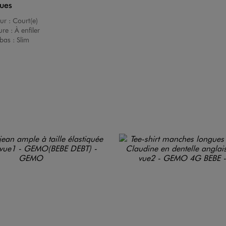
ques
ur :
Court(e)
ure :
À enfiler
bas :
Slim