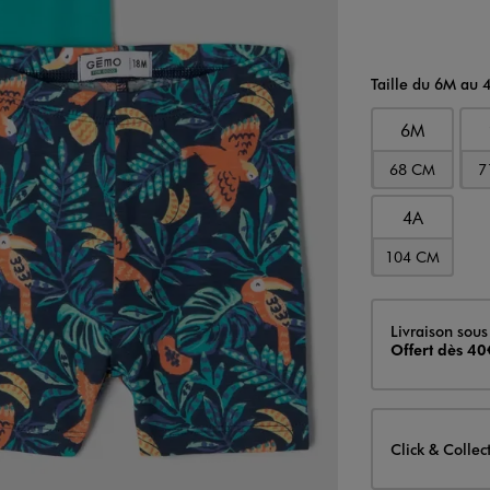
Taille du 6M au 
6M
68 CM
7
4A
104 CM
Livraison
Livraison sous
Offert dès 40
Click & Collec