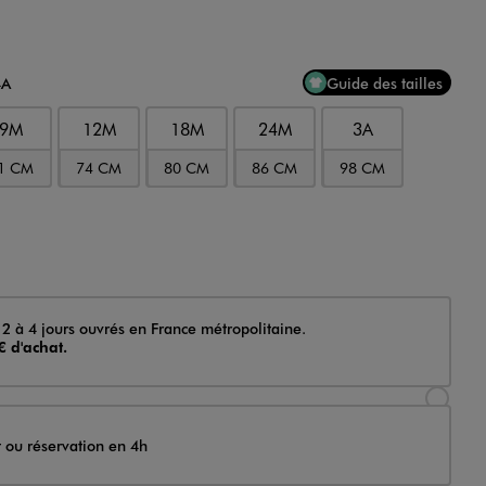
4A
Guide des tailles
9M
12M
18M
24M
3A
1 CM
74 CM
80 CM
86 CM
98 CM
 2 à 4 jours ouvrés en France métropolitaine.
€ d'achat.
Sélectionner l’option de livraison Achat et li
t ou réservation en 4h
Sélectionner l’option de livraison Achat et r