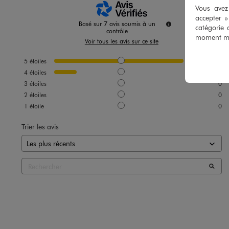
Vous avez 
accepter 
Basé sur
7
avis soumis à un
catégorie 
contrôle
moment mod
Voir tous les avis sur ce site
5
étoiles
6
4
étoiles
1
3
étoiles
0
2
étoiles
0
1
étoile
0
Trier les avis