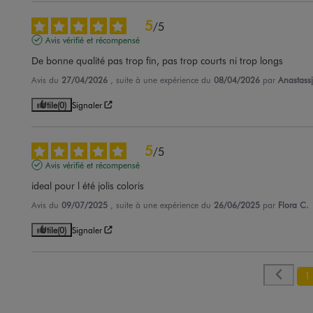
5
/
5
Avis vérifié et récompensé
De bonne qualité pas trop fin, pas trop courts ni trop longs
Avis du
27/04/2026
, suite à une expérience du
08/04/2026
par
Anastassj
Utile
(0)
Signaler
5
/
5
Avis vérifié et récompensé
ideal pour l été jolis coloris
Avis du
09/07/2025
, suite à une expérience du
26/06/2025
par
Flora C.
Utile
(0)
Signaler
1