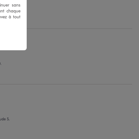
tinuer sans
H.
ant chaque
uvez à tout
.
ude S.