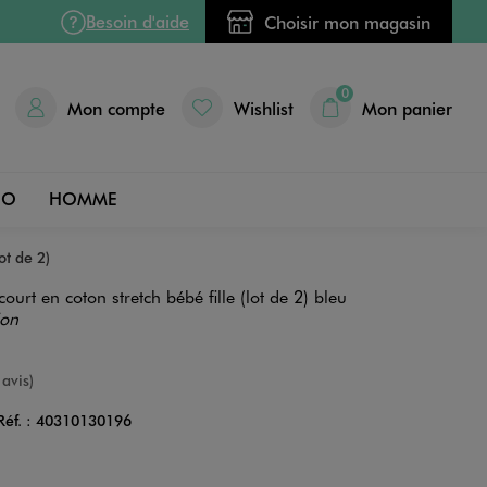
Besoin d'aide
Choisir mon magasin
0
Mon compte
Wishlist
Mon panier
DO
HOMME
ot de 2)
ourt en coton stretch bébé fille (lot de 2) bleu
ion
e
 avis)
Réf. :
40310130196
Couleur