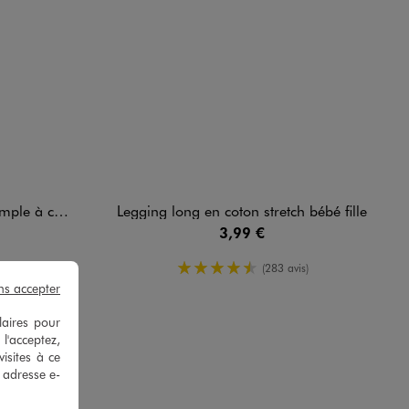
nglaise bébé fille
Legging long en coton stretch bébé fille
3,99 €
enne
4.5/5 de moyenne
s)
(283 avis)
ns accepter
laires pour
 l'acceptez,
isites à ce
e adresse e-
omique