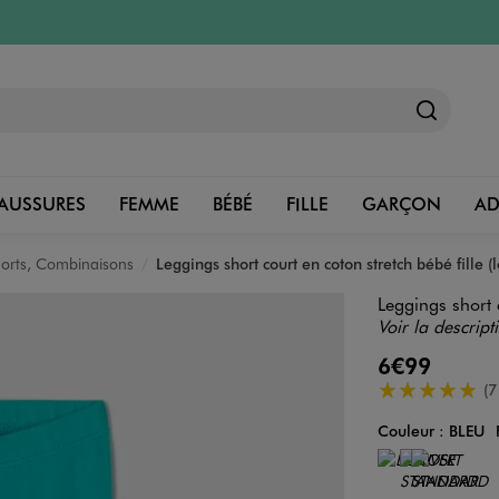
AUSSURES
FEMME
BÉBÉ
FILLE
GARÇON
A
horts, Combinaisons
Leggings short court en coton stretch bébé fille (l
Leggings short c
Voir la descript
6€99
5/5 de moyenn
(7
Couleur :
BLEU
Couleur
Choisissez votre 