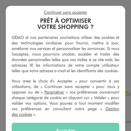
Continuer sans accepter
PRÊT À OPTIMISER
VOTRE SHOPPING ?
GÉMO et nos partenaires souhaitons utiliser des cookies et
Chemise sans manches à col rond en viscose et lin femme
Veste en jean coloré large et courte femme
des technologies similaires pour fournir, mettre à jour,
15,99 €
29,99 €
améliorer nos services et personnaliser les annonces. Si vous
-50% sur le 2ème produit d'été
l'acceptez, nous pourrons stocker, accéder et traiter des
5/5 de moyenne
(95 avis)
4.5/5 de moyenne
données personnelles telles que vos visites à ce site web, les
(44 avis)
adresses IP, les informations de votre compte utilisateur
AU PANIER
AU PANIER
AJOUTER
AJOUTER
telles que votre adresse e-mail et les identifiants des cookies.
Vous avez le choix d'« Accepter » pour consentir à ces
utilisations, de « Continuer sans accepter » pour vous y
4.9
opposer ou de «
Paramétrer
» vos préférences concernant
5
/
5
/
chaque catégorie de cookie en cliquant sur « Valider » pour
Avis vérifié et récompensé
valider vos options. Vous pouvez à tout moment modifier
Magnifique! Couleur talon 
vos préférences en consultant notre page «
Gestion
confort parfait
des cookies
».
Avis du
17/07/2026
, suite à une
Basé sur
8
avis soumis à un
expérience du
04/07/2026
par
contrôle
Accepter
Marion B.