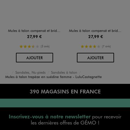
Mules à talon compensé et brides entrelacées femme - LuluCastagnette
Mules à talon compensé et brides entrelacées femme - LuluCastagnette
27,99 €
27,99 €
3.5/5 de moyenne
4/5 de moyenne
(3 avis)
(7 avis)
AU PANIER
AU PANIER
AJOUTER
AJOUTER
Sandales, Nu-pieds
Sandales à talon
Accueil
Femme
Chaussures
Mules à talon trapèze en suédine femme - LuluCastagnette
390 MAGASINS EN FRANCE
Inscrivez-vous à notre newsletter
pour recevoir
les dernières offres de GÉMO !