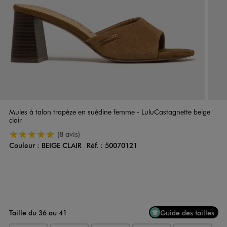
Mules à talon trapèze en suédine femme - LuluCastagnette beige
clair
5/5 de moyenne
(8 avis)
Couleur :
BEIGE CLAIR
Réf. :
50070121
Couleur
Choisissez votre Couleur
Taille du 36 au 41
Guide des tailles