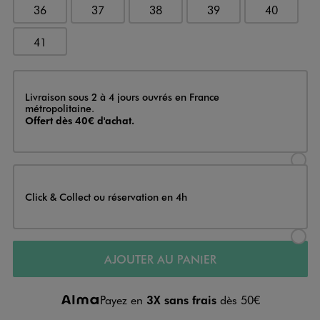
36
37
38
39
40
41
Livraison
Livraison sous 2 à 4 jours ouvrés en France
métropolitaine.
Offert dès 40€ d'achat.
Sélectionner l’option de livraison
Click & Collect ou réservation en 4h
Sélectionner l’option de livraiso
AJOUTER AU PANIER
Payez en
3X sans frais
dès 50€