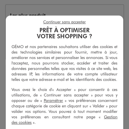
Les plus produit
Continuer sans accepter
Forme mules facile à enfiler
PRÊT À OPTIMISER
Excellente résistance à l’eau
VOTRE SHOPPING ?
Semelle intérieure au relief anatomique
GÉMO et nos partenaires souhaitons utiliser des cookies et
Structure extra légère
des technologies similaires pour fournir, mettre à jour,
améliorer nos services et personnaliser les annonces. Si vous
l'acceptez, nous pourrons stocker, accéder et traiter des
données personnelles telles que vos visites à ce site web, les
adresses IP, les informations de votre compte utilisateur
Mules de piscine à motif coeur fille
telles que votre adresse e-mail et les identifiants des cookies.
Réf. :
50071990
Vous avez le choix d'« Accepter » pour consentir à ces
utilisations, de « Continuer sans accepter » pour vous y
Ces
mules de piscine fille
seront parfaites pour protéger les
opposer ou de «
Paramétrer
» vos préférences concernant
petits pieds lors de toutes les sorties baignade. Des
sandales
chaque catégorie de cookie en cliquant sur « Valider » pour
ultra légères
, faciles à enfiler et résistantes à l’eau. Elles
valider vos options. Vous pouvez à tout moment modifier
possèdent une large bride ornée d’un joli motif coeur
vos préférences en consultant notre page «
Gestion
composé de lignes multicolores en relief, ajoutant une note
des cookies
».
girly à toutes les tenues. Elles sont dotées d’une semelle
antidérapante au relief anatomique assurant une marche