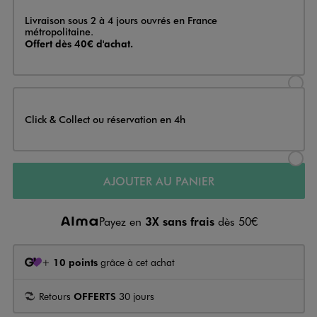
Livraison
Livraison sous 2 à 4 jours ouvrés en France
métropolitaine.
Offert dès 40€ d'achat.
Sélectionner l’option de livraison
Click & Collect ou réservation en 4h
Sélectionner l’option de livraiso
AJOUTER AU PANIER
Payez en
3X sans frais
dès 50€
+
10 points
grâce à cet achat
Retours
OFFERTS
30 jours