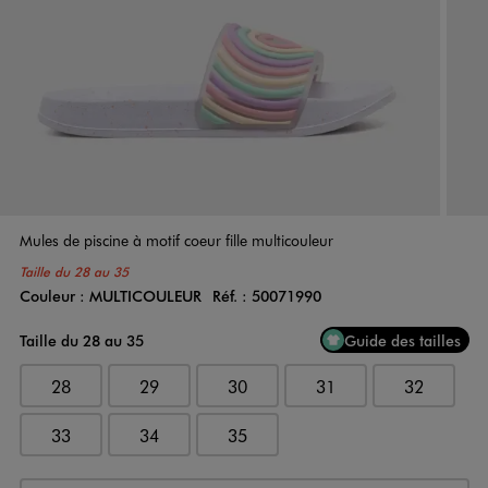
Mules de piscine à motif coeur fille multicouleur
Taille du 28 au 35
Couleur :
MULTICOULEUR
Réf. :
50071990
Couleur
Choisissez votre Couleur
Taille du 28 au 35
Guide des tailles
28
29
30
31
32
33
34
35