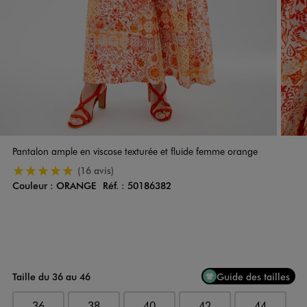
Pantalon ample en viscose texturée et fluide femme orange
5/5 de moyenne
(16 avis)
Couleur :
ORANGE
Réf. :
50186382
Couleur
Choisissez votre Couleur
Taille du 36 au 46
Guide des tailles
36
38
40
42
44