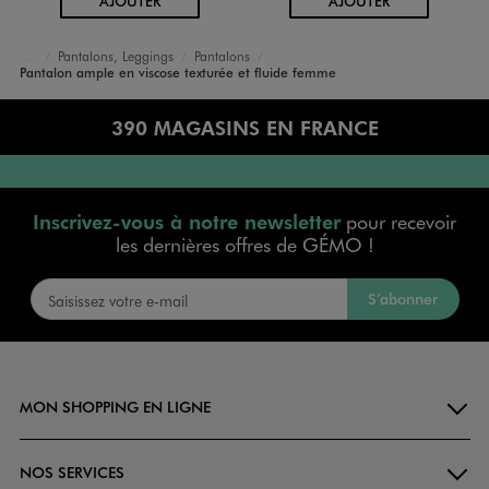
AJOUTER
AJOUTER
Pantalons, Leggings
Pantalons
Accueil
Femme
Vêtements
Pantalon ample en viscose texturée et fluide femme
390 MAGASINS EN FRANCE
Inscrivez-vous à notre newsletter
pour recevoir
les dernières offres de GÉMO !
S’abonner
MON SHOPPING EN LIGNE
NOS SERVICES