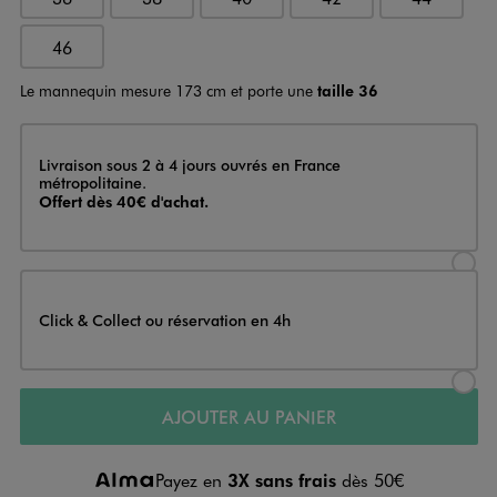
46
Le mannequin mesure 173 cm et porte une
taille 36
Livraison
Livraison sous 2 à 4 jours ouvrés en France
métropolitaine.
Offert dès 40€ d'achat.
Sélectionner l’option de livraison
Click & Collect ou réservation en 4h
Sélectionner l’option de livraiso
AJOUTER AU PANIER
Payez en
3X sans frais
dès 50€