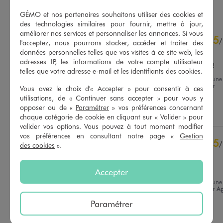
GÉMO et nos partenaires souhaitons utiliser des cookies et
des technologies similaires pour fournir, mettre à jour,
4.8
améliorer nos services et personnaliser les annonces. Si vous
5
/
5
/
l'acceptez, nous pourrons stocker, accéder et traiter des
Avis vérifié et récompensé
données personnelles telles que vos visites à ce site web, les
adresses IP, les informations de votre compte utilisateur
Magnifique et confortable !
telles que votre adresse e-mail et les identifiants des cookies.
Avis du
29/07/2026
, suite à une
expérience du
16/07/2026
par
Vous avez le choix d'« Accepter » pour consentir à ces
Basé sur
16
avis soumis à un
Manon F.
contrôle
utilisations, de « Continuer sans accepter » pour vous y
Voir tous les avis sur ce site
opposer ou de «
Paramétrer
» vos préférences concernant
Utile
(0)
Signaler
chaque catégorie de cookie en cliquant sur « Valider » pour
valider vos options. Vous pouvez à tout moment modifier
5
étoiles
12
vos préférences en consultant notre page «
Gestion
4
étoiles
4
5
/
des cookies
».
3
étoiles
0
Avis vérifié et récompensé
2
étoiles
0
Taille parfaitement
1
étoile
0
Accepter
Avis du
14/07/2026
, suite à une
Trier les avis
expérience du
01/07/2026
par
A
B.
Paramétrer
Utile
(0)
Signaler