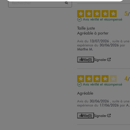
5
/
Avis vérifié et récompensé
Taille juste

Agréable à porter
Avis du
13/07/2026
, suite à une
expérience du
30/06/2026
par
Marthe M.
Utile
(0)
Signaler
4
/
Avis vérifié et récompensé
Agréable
Avis du
30/06/2026
, suite à une
expérience du
17/06/2026
par
A
Utile
(0)
Signaler