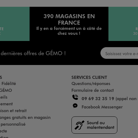
390 MAGASINS EN
FRANCE
Il y en a forcément un à côté de
TE
R
chez vous !
€
30
s dernières offres de GÉMO !
S
SERVICES CLIENT
Fidélité
Questions/réponses
u GÉMO
Formulaire de contact
eils
09 69 32 35 19
(appel non 
iement
Facebook Messenger
son et retrait
anges gratuits en magasin
s personnalisé
ecte
ation