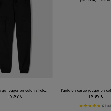
er en coton stretch à taille élastiquée garçon
Pantalon cargo jogger en coton stretch à taille él
19,99 €
19,99 €
5/5 de moy
(23 avi