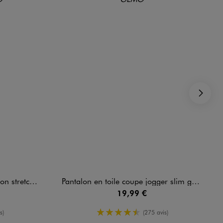
Su
astiquée garçon
Pantalon en toile coupe jogger slim garçon
19,99 €
enne
4.5/5 de moyenne
s)
(275 avis)