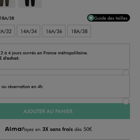
 18A/38
Guide des tailles
2A/32
14A/34
16A/36
18A/38
 2 à 4 jours ouvrés en France métropolitaine.
€ d'achat.
Sélectionner l’option de livraison Achat et li
t ou réservation en 4h
Sélectionner l’option de livraison Achat et r
AJOUTER AU PANIER
Payez en
3X sans frais
dès 50€