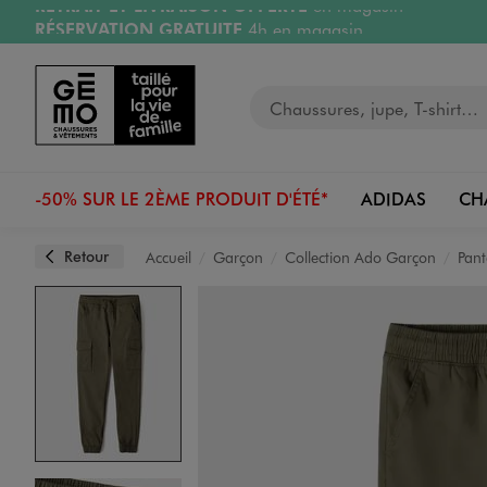
RÉSERVATION GRATUITE
4h en magasin
Aller au contenu principal
Aller à la navigation
Retours OFFERTS
pendant 30 jours
LIVRAISON OFFERTE
A partir de 40€
Votre recherche
-50% SUR LE 2ÈME PRODUIT D'ÉTÉ*
ADIDAS
CH
Retour
Accueil
Garçon
Collection Ado Garçon
Pant
Image 1 sur 4