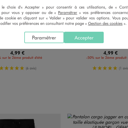
le choix d'« Accepter » pour consentir à ces utilisations, de « Con
» pour vous y opposer ou de «
Paramétrer
» vos préférences concern
de cookie en cliquant sur « Valider » pour valider vos options. Vous po
ifier vos préférences en consultant notre page «
Gestion des cookies
».
Paramétrer
Accepter
à manches courtes uni garçon
Tee-shirt manches courtes en jersey de 
4,99 €
4,99 €
 sur le 2ème produit d'été
-50% sur le 2ème produit 
5/5 de moyenne
5/5 de mo
(6 avis)
(1 avis