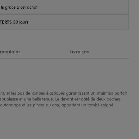
ts
grâce à cet achat
FERTS
30 jours
ementales
Livraison
ant, et les bas de jambes élastiqués garantissent un maintien parfait
plesse et une belle tenue. Le devant est doté de deux poches
e boutonnage et les pinces au dos, apportent un tombé soigné.