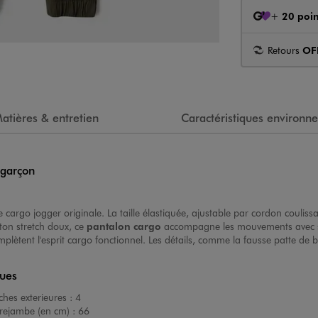
+
20 poin
Retours
OF
atières & entretien
Caractéristiques environn
 garçon
 cargo jogger originale. La taille élastiquée, ajustable par cordon couliss
oton stretch doux, ce
pantalon cargo
accompagne les mouvements avec sou
omplètent l'esprit cargo fonctionnel. Les détails, comme la fausse patte d
ques
hes exterieures :
4
rejambe (en cm) :
66