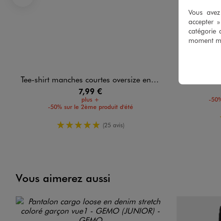
Précédent
Vous avez 
accepter 
catégorie 
moment mod
Tee-shirt manches courtes oversize en coton épais garçon
Tee-shirt 
7,99 €
plus +
-50%
-50% sur le 2ème produit d'été
5/5 de moyenne
(25 avis)
Vous aimerez aussi