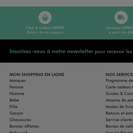
Click & Collect OFFERT
Livraison OFFER
Retrait 4h en magasin
A partir de 40
Inscrivez-vous à notre newsletter
pour recevoir le
MON SHOPPING EN LIGNE
NOS SERVICE
Marques
Programme de 
Femme
Carte cadea
Homme
Guides & Cons
Bébé
Moyens de pa
Fille
Modes de livrai
Garçon
Retours et éch
Chaussures
Service client
Bonnes Affaires
Bornes de coll
Exclu web
Service Répar