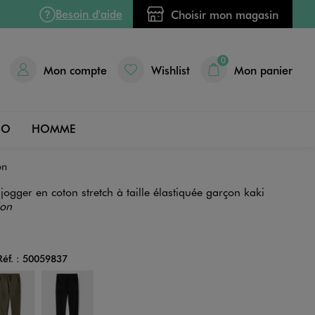
Besoin d'aide
Choisir mon magasin
0
Mon compte
Wishlist
Mon panier
DO
HOMME
on
jogger en coton stretch à taille élastiquée garçon kaki
ion
Réf. :
50059837
Couleur