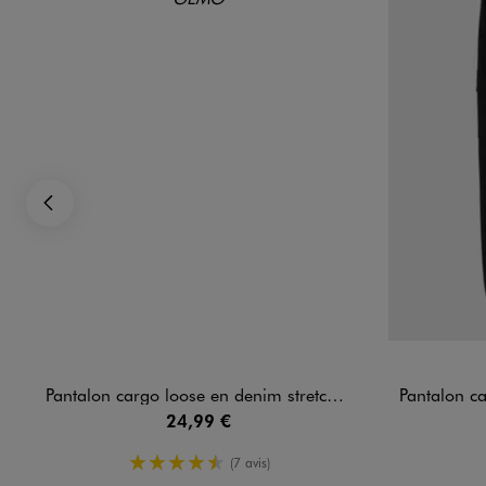
Précédent
Pantalon cargo loose en denim stretch coloré garçon
Pantalon cargo jogg
24,99 €
4.5/5 de moyenne
(7 avis)