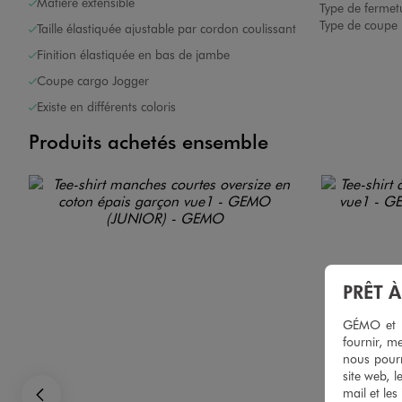
Matière extensible
Type de fermet
Type de coupe 
Taille élastiquée ajustable par cordon coulissant
Finition élastiquée en bas de jambe
Coupe cargo Jogger
Existe en différents coloris
Produits achetés ensemble
PRÊT 
GÉMO et no
fournir, me
nous pourr
site web, l
mail et les