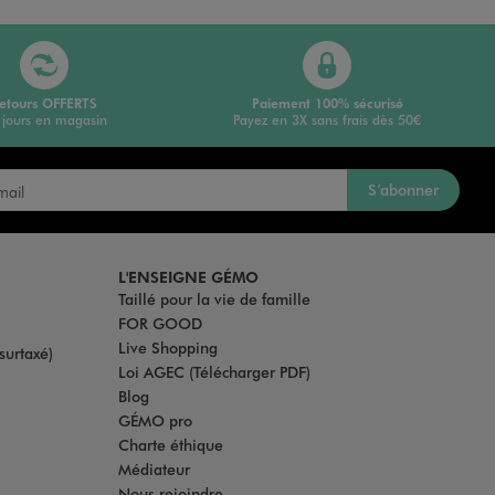
etours OFFERTS
Paiement 100% sécurisé
 jours en magasin
Payez en 3X sans frais dès 50€
S’abonner
L'ENSEIGNE GÉMO
Taillé pour la vie de famille
FOR GOOD
Live Shopping
surtaxé)
Loi AGEC (Télécharger PDF)
Blog
GÉMO pro
Charte éthique
Médiateur
Nous rejoindre