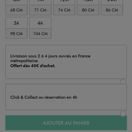
68 CM
71 CM
74 CM
80 CM
86 CM
3A
4A
98 CM
104 CM
Livraison
Livraison sous 2 à 4 jours ouvrés en France
métropolitaine.
Offert dès 40€ d'achat.
Sélectionner l’option de livraison
Click & Collect ou réservation en 4h
Sélectionner l’option de livraiso
AJOUTER AU PANIER