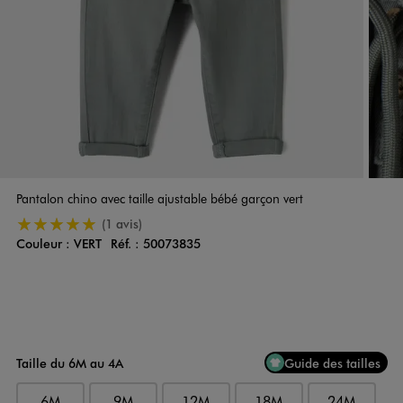
Pantalon chino avec taille ajustable bébé garçon vert
5/5 de moyenne
(1 avis)
Couleur :
VERT
Réf. :
50073835
Couleur
Choisissez votre Couleur
Taille du 6M au 4A
Guide des tailles
6M
9M
12M
18M
24M