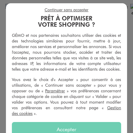
Continuer sans accepter
PRÊT À OPTIMISER
VOTRE SHOPPING ?
GÉMO et nos partenaires souhaitons utiliser des cookies et
des technologies similaires pour fournir, mettre à jour,
améliorer nos services et personnaliser les annonces. Si vous
l'acceptez, nous pourrons stocker, accéder et traiter des
données personnelles telles que vos visites à ce site web, les
adresses IP, les informations de votre compte utilisateur
telles que votre adresse e-mail et les identifiants des cookies.
Vous avez le choix d'« Accepter » pour consentir à ces
utilisations, de « Continuer sans accepter » pour vous y
Chemise à carreaux avec capuche bébé garçon
Tee-shirt manches longues en maille nid d’abeille bébé garçon
opposer ou de «
Paramétrer
» vos préférences concernant
15,99 €
5,99 €
chaque catégorie de cookie en cliquant sur « Valider » pour
-50% sur le 2ème produit d'été
valider vos options. Vous pouvez à tout moment modifier
5/5 de moyenne
(2 avis)
vos préférences en consultant notre page «
Gestion
5/5 de moyenne
(1 avis)
des cookies
».
AU PANIER
AU PANIER
AJOUTER
AJOUTER
Accepter