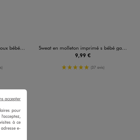
bébé garçon
Sweat en molleton imprimé s bébé garçon
9,99 €
enne
5/5 de moyenne
s)
(37 avis)
ns accepter
laires pour
 l'acceptez,
isites à ce
e adresse e-