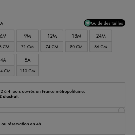
5A
Guide des tailles
6M
9M
12M
18M
24M
8 CM
71 CM
74 CM
80 CM
86 CM
4A
5A
04 CM
110 CM
 2 à 4 jours ouvrés en France métropolitaine.
€ d'achat.
Sélectionner l’option de livraison Achat et li
t ou réservation en 4h
Sélectionner l’option de livraison Achat et r