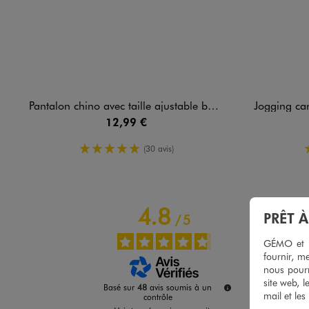
Pantalon chino avec taille ajustable bébé garçon
Jogging carg
12,99 €
5/5 de moyenne
(30 avis)
4.8
PRÊT 
/
5
GÉMO et no
fournir, me
nous pourr
site web, l
Basé sur
48
avis soumis à un
mail et les
contrôle