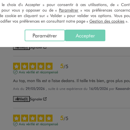
le choix d'« Accepter » pour consentir à ces utilisations, de « Con
» pour vous y opposer ou de «
Paramétrer
» vos préférences concern
5
/
5
de cookie en cliquant sur « Valider » pour valider vos options. Vous po
Avis vérifié et récompensé
ifier vos préférences en consultant notre page «
Gestion des cookies
».
Très bon produit matière légère facile à porter
Paramétrer
Accepter
Avis du
30/06/2026
, suite à une expérience du
17/06/2026
par
Sylvie C.
Utile
(0)
Signaler
5
/
5
Avis vérifié et récompensé
Au top, mon fils est a l'aise dedans. Il taille très bien, gros plus pour
Avis du
29/05/2026
, suite à une expérience du
16/05/2026
par
Kassandr
Utile
(0)
Signaler
5
/
5
Avis vérifié et récompensé