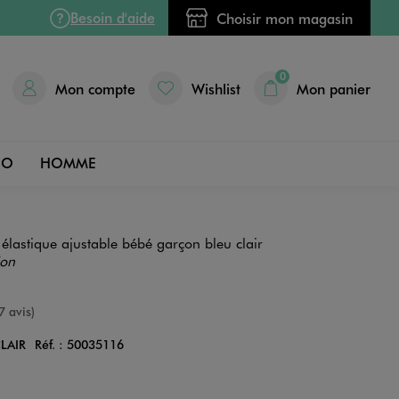
Besoin d'aide
Choisir mon magasin
0
Mon compte
Wishlist
Mon panier
DO
HOMME
e élastique ajustable bébé garçon bleu clair
ion
nne
7 avis)
LAIR
Réf. :
50035116
Couleur