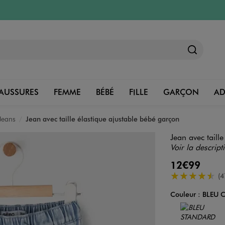
AUSSURES
FEMME
BÉBÉ
FILLE
GARÇON
A
Jeans
Jean avec taille élastique ajustable bébé garçon
Jean avec taill
Voir la descript
12€99
4.5/5 de moye
(4
Couleur :
BLEU C
Couleur
Choisissez votre 