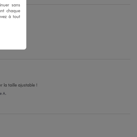
tinuer sans
ant chaque
uvez à tout
 la taille ajustable !
e A.