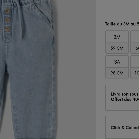
Taille du 3M au 
3M
59 CM
6
3A
98 CM
1
Livraison
Livraison sous
Offert dès 40
Click & Collec