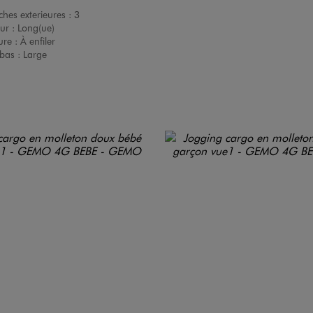
hes exterieures :
3
ur :
Long(ue)
ure :
À enfiler
bas :
Large