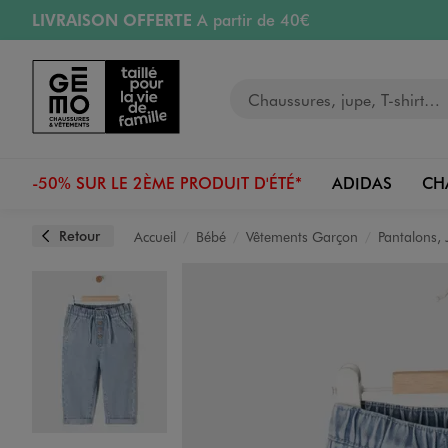
LIVRAISON OFFERTE
A partir de 40€
Aller au contenu principal
Aller à la navigation
RETRAIT ET LIVRAISON OFFERTE
en magasin
Votre recherche
RÉSERVATION GRATUITE
4h en magasin
Retours OFFERTS
pendant 30 jours
-50% SUR LE 2ÈME PRODUIT D'ÉTÉ*
ADIDAS
CH
Retour
Accueil
Bébé
Vêtements Garçon
Pantalons, 
Image 1 sur 3