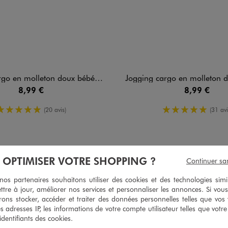
o en molleton doux bébé garçon
Jogging cargo en molleton doux 
8,99 €
8,99 €
5/5 de moyenne
5/5 de moy
(20 avis)
(31 avi
À OPTIMISER VOTRE SHOPPING ?
5
Continuer sa
/
5
Avis vérifié et récompensé
s partenaires souhaitons utiliser des cookies et des technologies simi
Taille bien et beau rendu porté
ttre à jour, améliorer nos services et personnaliser les annonces. Si vous
ons stocker, accéder et traiter des données personnelles telles que vos v
Avis du
06/08/2026
, suite à une expérience du
24/07/2026
par
P.B.
es adresses IP, les informations de votre compte utilisateur telles que votr
 identifiants des cookies.
Utile
(0)
Signaler