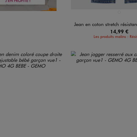
Disponible en 1 coloris
BLEU STAND
Jean en coton stretch résistant et taille élast
14,99 €
Les produits malins : Rési