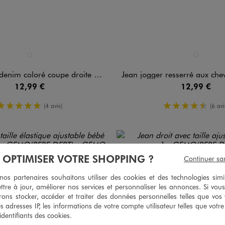
n 1 coloris
Disponible en 1 coloris
BEIGE FONCE
BLEU FONCE
é coupe droite avec taille ajustable bébé garçon
Jean jogger resserré aux cheville
12,99 €
12,99 €
5/5 de moyenne
4.5/5 de 
(4 avis)
(6 avi
À OPTIMISER VOTRE SHOPPING ?
Continuer sa
s partenaires souhaitons utiliser des cookies et des technologies simi
ttre à jour, améliorer nos services et personnaliser les annonces. Si vous
ons stocker, accéder et traiter des données personnelles telles que vos v
es adresses IP, les informations de votre compte utilisateur telles que votr
 identifiants des cookies.