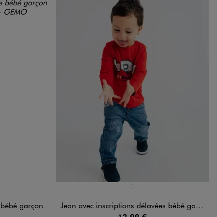
Disponible en 1 coloris
NDARD
BLEU CLAIR
e bébé garçon
Jean avec inscriptions délavées bébé garçon
12,99 €