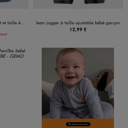
Disponible en 2 coloris
ARD
GRIS CLAIR
NOIR STANDARD
iquée bébé garçon
Jean jogger à taille ajustable bébé garçon
12,99 €
stant