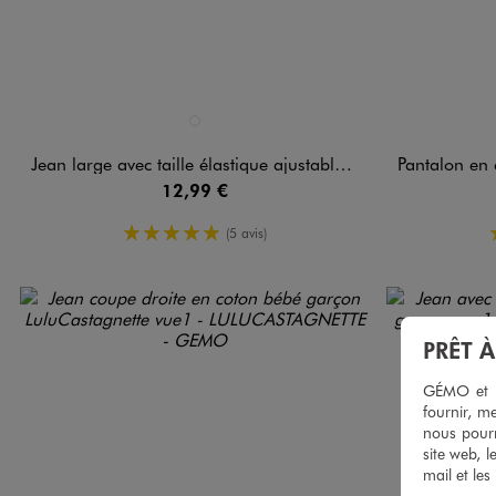
Disponible en 1 coloris
Disponible e
BLEU FONCE
Jean large avec taille élastique ajustable bébé garçon
Pantalon en denim color
12,99 €
5/5 de moyenne
(5 avis)
PRÊT 
GÉMO et no
fournir, me
nous pourr
site web, l
mail et les