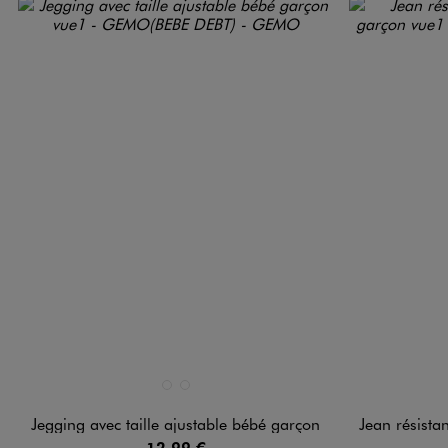
Disponible en 2 coloris
Disponible e
BLEU STONE
NOIR STANDARD
Jegging avec taille ajustable bébé garçon
Jean résistan
12,99 €