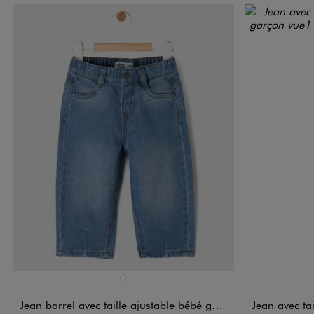
Disponible en 1 coloris
Disponible e
BLEU STANDARD
Jean barrel avec taille ajustable bébé garçon
Jean avec taill