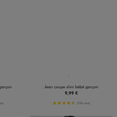
Disponible en 2 coloris
R
BLEU CHINE
BLEU CLAIR
garçon
Jean coupe slim bébé garçon
9,99 €
oyenne
4.5/5 de moyenne
is)
(256 avis)