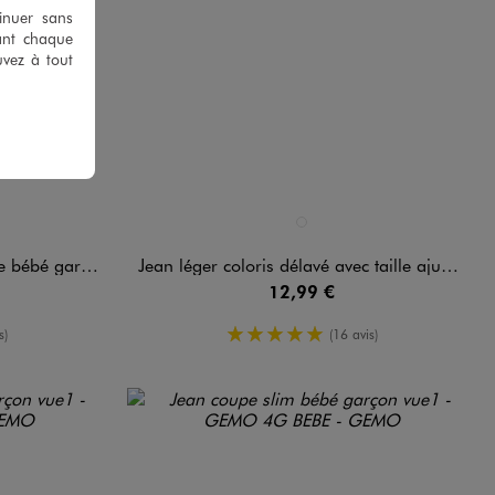
tinuer sans
ant chaque
uvez à tout
Disponible en 1 coloris
BLEU STANDARD
 bébé garçon
Jean léger coloris délavé avec taille ajustable bébé garçon
12,99 €
yenne
5/5 de moyenne
s)
(16 avis)