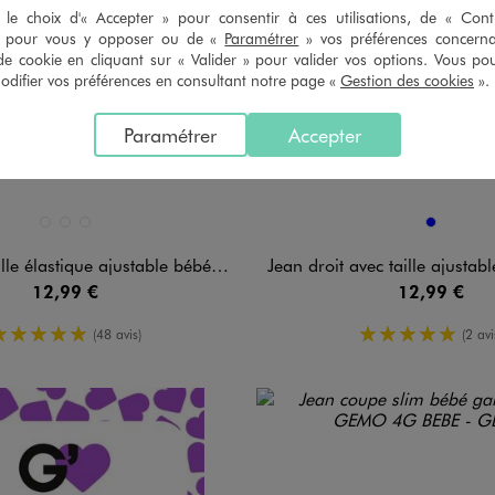
le choix d'« Accepter » pour consentir à ces utilisations, de « Con
» pour vous y opposer ou de «
Paramétrer
» vos préférences concern
de cookie en cliquant sur « Valider » pour valider vos options. Vous po
ifier vos préférences en consultant notre page «
Gestion des cookies
».
Paramétrer
Accepter
n 3 coloris
Disponible en 1 coloris
BLEU CLAIR
BLEU FONCE
BLEU STANDARD
BLEU
e élastique ajustable bébé garçon
Jean droit avec taille ajustable
12,99 €
12,99 €
5/5 de moyenne
5/5 de mo
(48 avis)
(2 avi