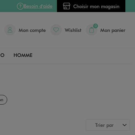
Besoin d'aide
Choisir mon magasin
0
Mon compte
Wishlist
Mon panier
DO
HOMME
on
Trier par