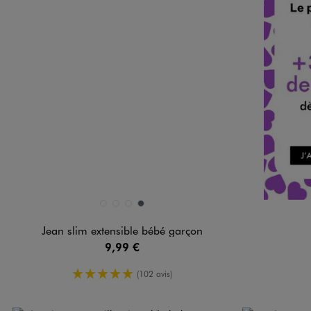
Disponible en 4 coloris
BLEU STANDARD
BLEU STANDARD
NOIR STANDARD
STONE
Jean slim extensible bébé garçon
9,99 €
5/5 de moyenne
(102 avis)