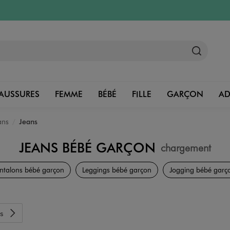
AUSSURES
FEMME
BÉBÉ
FILLE
GARÇON
A
ans
Jeans
JEANS BÉBÉ GARÇON
chargement
Vêtements Garçon
ntalons bébé garçon
Leggings bébé garçon
Jogging bébé garç
s