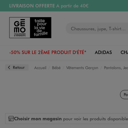
LIVRAISON OFFERTE
A partir de 40€
Aller au contenu principal
Aller à la navigation
RETRAIT ET LIVRAISON OFFERTE
en magasin
Votre recherche
PAYEZ EN 3x SANS FRAIS
dès 50€
Retours OFFERTS
pendant 30 jours
-50% SUR LE 2ÈME PRODUIT D'ÉTÉ*
ADIDAS
CH
Retour
Accueil
Bébé
Vêtements Garçon
Pantalons, Je
Pa
Choisir mon magasin
pour voir les produits disponible