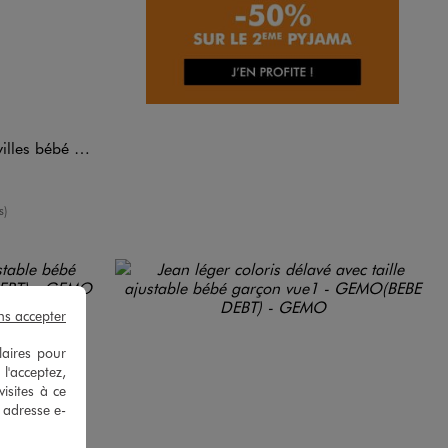
s bébé garçon
moyenne
s)
ns accepter
laires pour
 l'acceptez,
isites à ce
e adresse e-