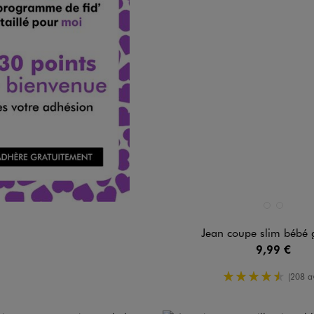
Disponible en 2 coloris
BLEU CHINE
BLEU CLAI
Jean coupe slim bébé 
9,99 €
4.5/5 de m
(208 av