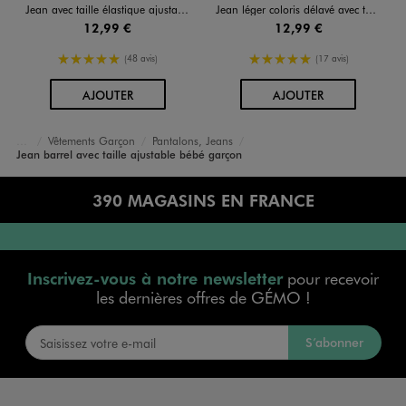
Jean avec taille élastique ajustable bébé garçon
Jean léger coloris délavé avec taille ajustable bébé garçon
12,99 €
12,99 €
5/5 de moyenne
5/5 de moyenne
(48 avis)
(17 avis)
AU PANIER
AU PANIER
AJOUTER
AJOUTER
Vêtements Garçon
Pantalons, Jeans
Accueil
Bébé
Jean barrel avec taille ajustable bébé garçon
390 MAGASINS EN FRANCE
Inscrivez-vous à notre newsletter
pour recevoir
les dernières offres de GÉMO !
S’abonner