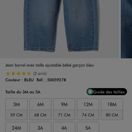
Jean barrel avec taille ajustable bébé garçon bleu
4.5/5 de moyenne
(2 avis)
Couleur :
BLEU
Réf. :
50059278
Couleur
Choisissez votre Couleur
Taille du 3M au 5A
Guide des tailles
3M
6M
9M
12M
18M
59 CM
68 CM
71 CM
74 CM
80 CM
24M
3A
4A
5A