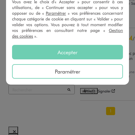
Vous avez le choix d'« Accepter » pour consentir à ces
expérience du
21/04/2026
par
Sa
Basé sur
2
avis soumis à un
utilisations, de « Continuer sans accepter » pour vous y
R.
contrôle
opposer ou de «
Paramétrer
» vos préférences concernant
Voir tous les avis sur ce site
chaque catégorie de cookie en cliquant sur « Valider » pour
Utile
(0)
Signaler
valider vos options. Vous pouvez à tout moment modifier
5
étoiles
1
vos préférences en consultant notre page «
Gestion
4
étoiles
1
des cookies
».
4
/
3
étoiles
0
Avis vérifié et récompensé
2
étoiles
0
Accepter
Joli jean, coupe loose. Donc p
1
étoile
0
tailler un peu grand pour un 
gabarit assez fin
Trier les avis
Paramétrer
Avis du
26/04/2026
, suite à une
expérience du
10/04/2026
par
Aurelia R.
Utile
(0)
Signaler
1