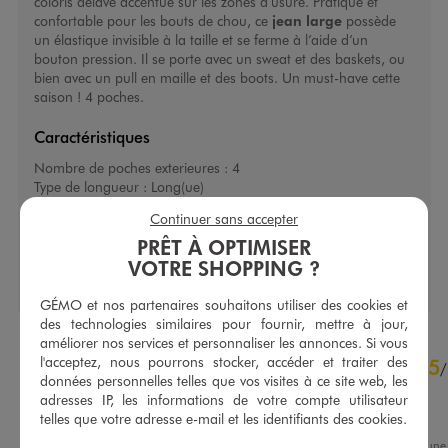
coloris délavé accentué sur les zones d’usure. Pratique et
confortable pour les bouts de chou, ce
jean large
possède
un élastique invisible à la taille et se ferme à l’aide d’un
bouton pression. Il se porte avec un sweat et des baskets, ou
bien avec un pull en maille et des boots. Un must-have cette
saison ! 4 poches.
Caractéristiques
Nombre de poches exterieures :
4
Type de longueur :
Long(ue)
Type de fermeture :
Bouton pression
Continuer sans accepter
Type de coupe bas :
Large
PRÊT À OPTIMISER
VOTRE SHOPPING ?
GÉMO et nos partenaires souhaitons utiliser des cookies et
des technologies similaires pour fournir, mettre à jour,
améliorer nos services et personnaliser les annonces. Si vous
4.5
l'acceptez, nous pourrons stocker, accéder et traiter des
5
/
5
/
données personnelles telles que vos visites à ce site web, les
Avis vérifié et récompensé
adresses IP, les informations de votre compte utilisateur
Incroyable
telles que votre adresse e-mail et les identifiants des cookies.
Avis du
04/05/2026
, suite à une