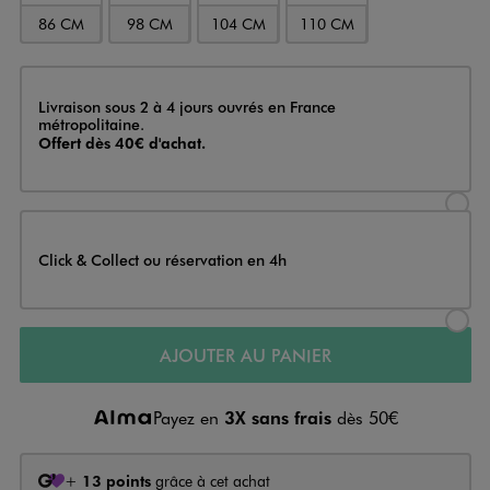
86 CM
98 CM
104 CM
110 CM
Livraison
Livraison sous 2 à 4 jours ouvrés en France
métropolitaine.
Offert dès 40€ d'achat.
Sélectionner l’option de livraison
Click & Collect ou réservation en 4h
Sélectionner l’option de livraiso
AJOUTER AU PANIER
Payez en
3X sans frais
dès 50€
+
13 points
grâce à cet achat