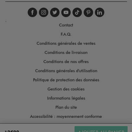
Suivez-nous sur faceboo
Suivez-nous sur inst
Suivez-nous sur twi
Suivez-nous sur
Suivez-nous s
Suivez-nou
Suivez-
.
Contact
F.A.Q.
Conditions générales de ventes
Conditions de livraison
Conditions de nos offres
Conditions générales d'utilisation
Politique de protection des données
Gestion des cookies
Informations légales
Plan du site
Accessibilité : moyennement conforme
Copyright © 2026