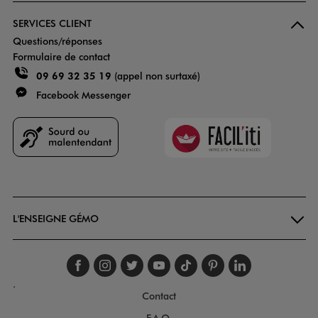
SERVICES CLIENT
Questions/réponses
Formulaire de contact
09 69 32 35 19
(appel non surtaxé)
Facebook Messenger
Faciliti
Goodays
L'ENSEIGNE GÉMO
Suivez-nous sur faceboo
Suivez-nous sur inst
Suivez-nous sur twi
Suivez-nous sur
Suivez-nous s
Suivez-nou
Suivez-
.
Contact
F.A.Q.