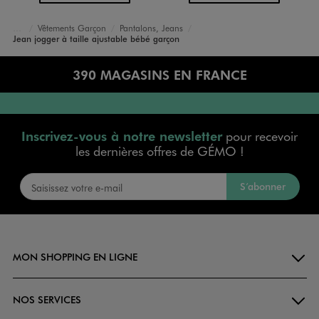
Vêtements Garçon
Pantalons, Jeans
Accueil
Bébé
Jean jogger à taille ajustable bébé garçon
390 MAGASINS EN FRANCE
Inscrivez-vous à notre newsletter
pour recevoir
les dernières offres de GÉMO !
S’abonner
MON SHOPPING EN LIGNE
NOS SERVICES