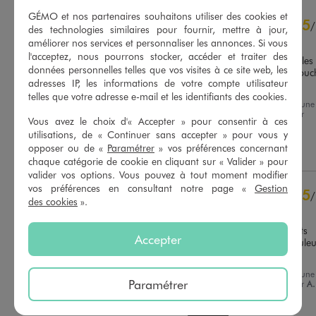
4.7
GÉMO et nos partenaires souhaitons utiliser des cookies et
5
/
5
/
des technologies similaires pour fournir, mettre à jour,
Avis vérifié et récompensé
améliorer nos services et personnaliser les annonces. Si vous
l'acceptez, nous pourrons stocker, accéder et traiter des
Pantalon impeccable pour les 
données personnelles telles que vos visites à ce site web, les
enfant ayant encore des couch
adresses IP, les informations de votre compte utilisateur
belle matière
Basé sur
13
avis soumis à un
telles que votre adresse e-mail et les identifiants des cookies.
Avis du
12/04/2026
, suite à une
contrôle
expérience du
30/03/2026
par
Voir tous les avis sur ce site
Vous avez le choix d'« Accepter » pour consentir à ces
Sandrine P.
utilisations, de « Continuer sans accepter » pour vous y
5
étoiles
10
opposer ou de «
Paramétrer
» vos préférences concernant
Utile
(0)
Signaler
chaque catégorie de cookie en cliquant sur « Valider » pour
4
étoiles
2
valider vos options. Vous pouvez à tout moment modifier
3
étoiles
1
vos préférences en consultant notre page «
Gestion
5
2
étoiles
0
/
des cookies
».
1
étoile
0
Avis vérifié et récompensé
Coupe idéale pour les petits 
Trier les avis
Accepter
garçons qui bougent ! Couleu
sympa
Avis du
07/04/2026
, suite à une
Paramétrer
expérience du
11/03/2026
par
A.
Utile
(0)
Signaler