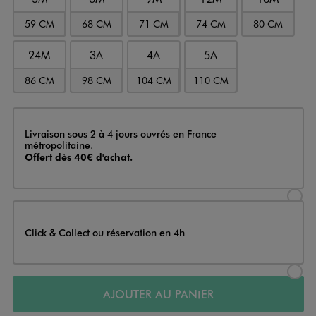
59 CM
68 CM
71 CM
74 CM
80 CM
24M
3A
4A
5A
86 CM
98 CM
104 CM
110 CM
Livraison
Livraison sous 2 à 4 jours ouvrés en France
métropolitaine.
Offert dès 40€ d'achat.
Sélectionner l’option de livraison
Click & Collect ou réservation en 4h
Sélectionner l’option de livraiso
AJOUTER AU PANIER