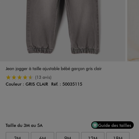
Jean jogger à taille ajustable bébé garçon gris clair
4.5/5 de moyenne
(13 avis)
Couleur :
GRIS CLAIR
Réf. :
50035115
Couleur
Choisissez votre Couleur
Taille du 3M au 5A
Guide des tailles
3M
6M
9M
12M
18M