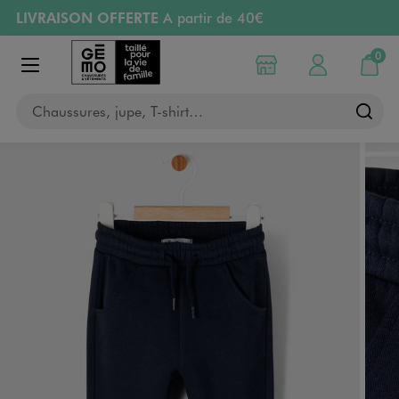
LIVRAISON OFFERTE
A partir de 40€
Aller au contenu principal
Aller à la navigation
RETRAIT ET LIVRAISON OFFERTE
en magasin
0
Choisir mon magasin
Mon compte
Mon pa
Afficher le menu
RÉSERVATION GRATUITE
4h en magasin
Chaussures, jupe, T-shirt…
Retours OFFERTS
pendant 30 jours