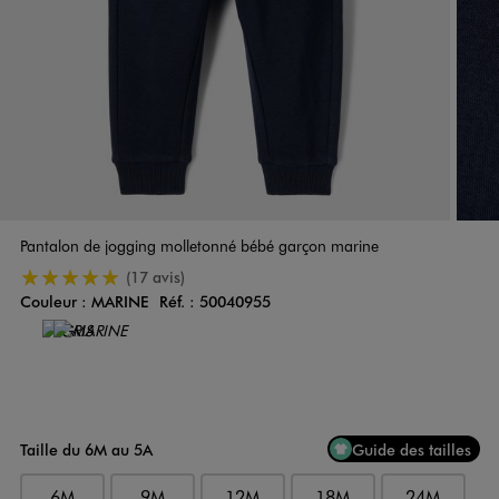
Pantalon de jogging molletonné bébé garçon marine
5/5 de moyenne
(17 avis)
Couleur :
MARINE
Réf. :
50040955
Couleur
Choisissez votre Couleur
Taille du 6M au 5A
Guide des tailles
6M
9M
12M
18M
24M