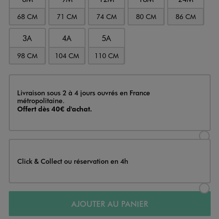
68 CM
71 CM
74 CM
80 CM
86 CM
3A
4A
5A
98 CM
104 CM
110 CM
Livraison
Livraison sous 2 à 4 jours ouvrés en France
métropolitaine.
Offert dès 40€ d'achat.
Sélectionner l’option de livraison
Click & Collect ou réservation en 4h
Sélectionner l’option de livraiso
AJOUTER AU PANIER