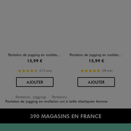
Pantalon de jogging en molleton uni à taille élastiquée femme
Pantalon de jogging en molleton uni à taille élastiquée femme
15,99 €
15,99 €
4.5/5 de moyenne
5/5 de moyenne
(212 avis)
(38 avis)
AU PANIER
AU PANIER
AJOUTER
AJOUTER
Pantalons, Leggings
Pantalons
Accueil
Femme
Vêtements
Pantalon de jogging en molleton uni à taille élastiquée femme
390 MAGASINS EN FRANCE