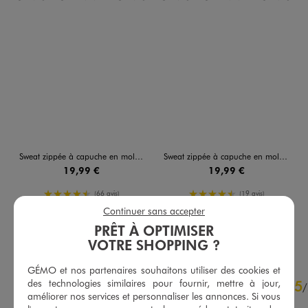
Sweat zippée à capuche en molleton femme
Sweat zippée à capuche en molleton femme
19,99 €
19,99 €
4.5/5 de moyenne
4.5/5 de moyenne
(66 avis)
(19 avis)
Continuer sans accepter
PRÊT À OPTIMISER
AU PANIER
AU PANIER
AJOUTER
AJOUTER
VOTRE SHOPPING ?
GÉMO et nos partenaires souhaitons utiliser des cookies et
4.6
des technologies similaires pour fournir, mettre à jour,
5
/
5
/
améliorer nos services et personnaliser les annonces. Si vous
Avis vérifié et récompensé