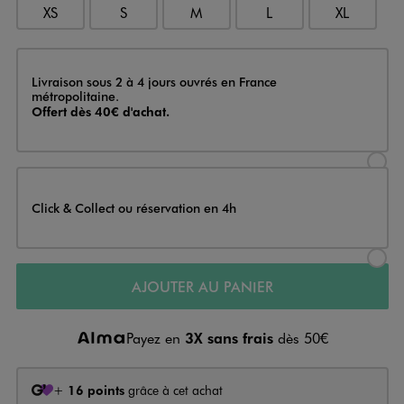
XS
S
M
L
XL
Livraison
Livraison sous 2 à 4 jours ouvrés en France
métropolitaine.
Offert dès 40€ d'achat.
Sélectionner l’option de livraison
Click & Collect ou réservation en 4h
Sélectionner l’option de livraiso
AJOUTER AU PANIER
Payez en
3X sans frais
dès 50€
+
16 points
grâce à cet achat