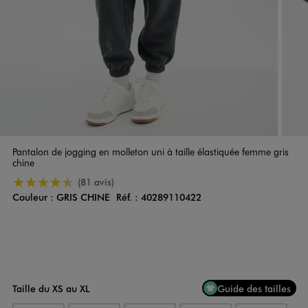
Pantalon de jogging en molleton uni à taille élastiquée femme gris
chine
4.5/5 de moyenne
(81 avis)
Couleur :
GRIS CHINE
Réf. :
40289110422
Couleur
Choisissez votre Couleur
Taille du XS au XL
Guide des tailles