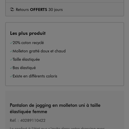
Retours
OFFERTS
30 jours
Les plus produit
20% coton recyclé
Molleton gratté doux et chaud
Taille élastiquée
Bas élastiqué
Existe en différents coloris
Pantalon de jogging en molleton uni à taille
élastiquée femme
Réf. :
40289110422
Le confort à l’état pur s’invite dans votre dressing avec