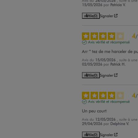
Avis du
28/05/2026
, suite à un
15/05/2026
par
Patricia V.
Utile
(0)
Signaler
4
/
Avis vérifié et récompensé
Arr^tez de me harceler de pu
Avis du
15/05/2026
, suite à un
02/05/2026
par
Patrick H.
Utile
(0)
Signaler
4
/
Avis vérifié et récompensé
Un peu court
Avis du
12/05/2026
, suite à un
29/04/2026
par
Delphine V.
Utile
(0)
Signaler