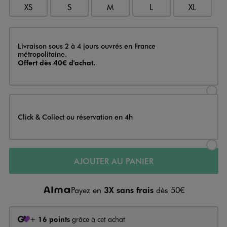
XS
S
M
L
XL
Livraison
Livraison sous 2 à 4 jours ouvrés en France
métropolitaine.
Offert dès 40€ d'achat.
Sélectionner l’option de livraison
Click & Collect ou réservation en 4h
Sélectionner l’option de livraiso
AJOUTER AU PANIER
Payez en
3X sans frais
dès 50€
+
16 points
grâce à cet achat