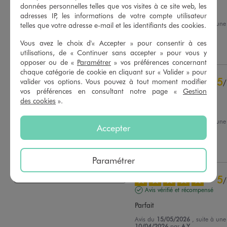
données personnelles telles que vos visites à ce site web, les
Parfait
adresses IP, les informations de votre compte utilisateur
Avis du
04/06/2026
, suite à un
telles que votre adresse e-mail et les identifiants des cookies.
22/05/2026
par
Kenza A.
Basé sur
38
avis soumis à un
contrôle
Vous avez le choix d'« Accepter » pour consentir à ces
Utile
(0)
Signaler
Voir tous les avis sur ce site
utilisations, de « Continuer sans accepter » pour vous y
opposer ou de «
Paramétrer
» vos préférences concernant
5
étoiles
32
chaque catégorie de cookie en cliquant sur « Valider » pour
5
valider vos options. Vous pouvez à tout moment modifier
/
4
étoiles
4
vos préférences en consultant notre page «
Gestion
Avis vérifié et récompensé
3
étoiles
2
des cookies
».
2
étoiles
0
trés confortable
1
étoile
0
Avis du
26/05/2026
, suite à un
Accepter
13/05/2026
par
C.G.
Trier les avis
Utile
(0)
Signaler
Paramétrer
5
/
Avis vérifié et récompensé
Parfait
Avis du
15/05/2026
, suite à un
10/04/2026
par
A.Y.