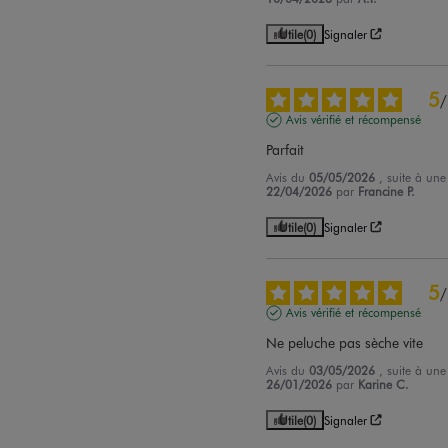
Utile
(0)
Signaler
5
/
Avis vérifié et récompensé
Parfait
Avis du
05/05/2026
, suite à un
22/04/2026
par
Francine P.
Utile
(0)
Signaler
5
/
Avis vérifié et récompensé
Ne peluche pas sèche vite
Avis du
03/05/2026
, suite à un
26/01/2026
par
Karine C.
Utile
(0)
Signaler