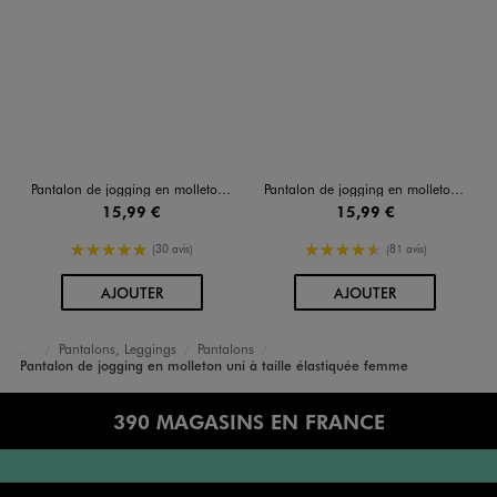
Pantalon de jogging en molleton uni à taille élastiquée femme
Pantalon de jogging en molleton uni à taille élastiquée femme
15,99 €
15,99 €
5/5 de moyenne
4.5/5 de moyenne
(30 avis)
(81 avis)
AU PANIER
AU PANIER
AJOUTER
AJOUTER
Pantalons, Leggings
Pantalons
Accueil
Femme
Vêtements
Pantalon de jogging en molleton uni à taille élastiquée femme
390 MAGASINS EN FRANCE