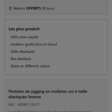
Retours
OFFERTS
30 jours
Les plus produit
20% coton recyclé
Molleton gratté doux et chaud
Taille élastiquée
Bas élastiqué
Existe en différents coloris
Pantalon de jogging en molleton uni à taille
élastiquée femme
Réf. :
40289110417
Le confort à l’état pur s’invite dans votre dressing avec