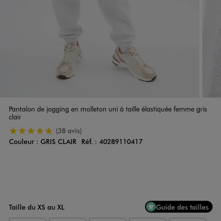
Pantalon de jogging en molleton uni à taille élastiquée femme gris
clair
5/5 de moyenne
(38 avis)
Couleur :
GRIS CLAIR
Réf. :
40289110417
Couleur
Choisissez votre Couleur
Taille du XS au XL
Guide des tailles