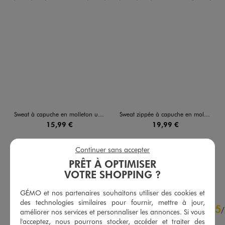
Sweat à capuche en molleton uni femme
Sweat zippée à capuche en molleton femme
15,99 €
19,99 €
4.5/5 de moyenne
4.5/5 de moyenne
(41 avis)
(50 avis)
Continuer sans accepter
PRÊT À OPTIMISER
AU PANIER
AU PANIER
AJOUTER
AJOUTER
VOTRE SHOPPING ?
GÉMO et nos partenaires souhaitons utiliser des cookies et
4.8
des technologies similaires pour fournir, mettre à jour,
5
/
5
/
améliorer nos services et personnaliser les annonces. Si vous
Avis vérifié et récompensé
l'acceptez, nous pourrons stocker, accéder et traiter des