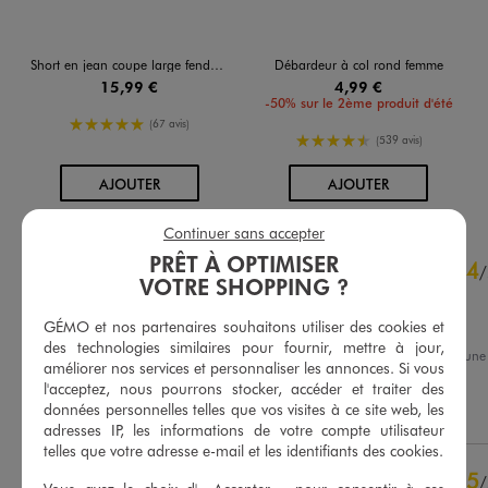
Short en jean coupe large fendu sur les côtés femme
Débardeur à col rond femme
15,99 €
4,99 €
-50% sur le 2ème produit d'été
5/5 de moyenne
(67 avis)
4.5/5 de moyenne
(539 avis)
AU PANIER
AU PANIER
AJOUTER
AJOUTER
Continuer sans accepter
4.8
PRÊT À OPTIMISER
4
/
5
/
VOTRE SHOPPING ?
Avis vérifié et récompensé
Parfait
GÉMO et nos partenaires souhaitons utiliser des cookies et
des technologies similaires pour fournir, mettre à jour,
Avis du
24/06/2026
, suite à un
améliorer nos services et personnaliser les annonces. Si vous
12/06/2026
par
Akria B.
Basé sur
84
avis soumis à un
l'acceptez, nous pourrons stocker, accéder et traiter des
contrôle
données personnelles telles que vos visites à ce site web, les
Utile
(0)
Signaler
Voir tous les avis sur ce site
adresses IP, les informations de votre compte utilisateur
telles que votre adresse e-mail et les identifiants des cookies.
5
étoiles
67
5
/
4
étoiles
15