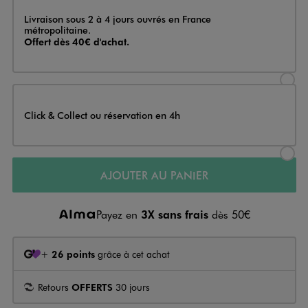
Livraison
Livraison sous 2 à 4 jours ouvrés en France
métropolitaine.
Offert dès 40€ d'achat.
Sélectionner l’option de livraison
Click & Collect ou réservation en 4h
Sélectionner l’option de livraiso
AJOUTER AU PANIER
Payez en
3X sans frais
dès 50€
+
26 points
grâce à cet achat
Retours
OFFERTS
30 jours