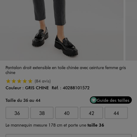
Pantalon droit extensible en toile chinée avec ceinture femme gris
chine
5/5 de moyenne
(84 avis)
Couleur :
GRIS CHINE
Réf. :
40288101572
Couleur
Choisissez votre Couleur
Taille du 36 au 44
Guide des tailles
36
38
40
42
44
Le mannequin mesure 178 cm et porte une
taille 36