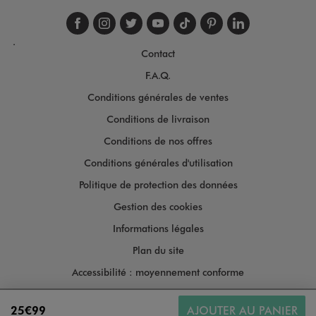
Suivez-nous sur faceboo
Suivez-nous sur inst
Suivez-nous sur twi
Suivez-nous sur
Suivez-nous s
Suivez-nou
Suivez-
.
Contact
F.A.Q.
Conditions générales de ventes
Conditions de livraison
Conditions de nos offres
Conditions générales d'utilisation
Politique de protection des données
Gestion des cookies
Informations légales
Plan du site
Accessibilité : moyennement conforme
25€99
AJOUTER AU PANIER
Copyright © 2026