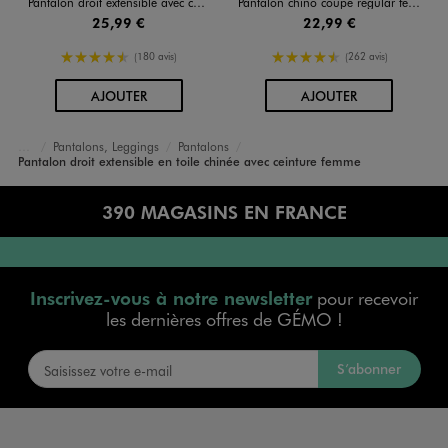
Pantalon droit extensible avec ceinture femme
Pantalon chino coupe regular femme
25,99 €
22,99 €
4.5/5 de moyenne
4.5/5 de moyenne
(180 avis)
(262 avis)
AU PANIER
AU PANIER
AJOUTER
AJOUTER
Pantalons, Leggings
Pantalons
Accueil
Femme
Vêtements
Pantalon droit extensible en toile chinée avec ceinture femme
390 MAGASINS EN FRANCE
Inscrivez-vous à notre newsletter
pour recevoir
les dernières offres de GÉMO !
S’abonner