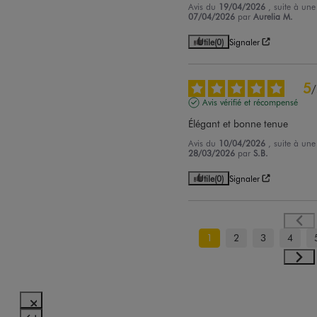
Avis du
19/04/2026
, suite à un
07/04/2026
par
Aurelia M.
Utile
(0)
Signaler
5
/
Avis vérifié et récompensé
Élégant et bonne tenue
Avis du
10/04/2026
, suite à un
28/03/2026
par
S.B.
Utile
(0)
Signaler
1
2
3
4