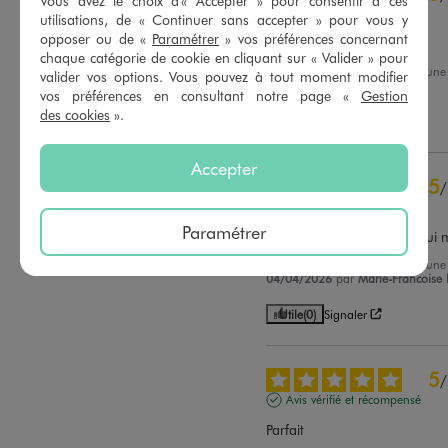
Vous avez le choix d'« Accepter » pour consentir à ces
Avis vérifié et récompensé
3
étoiles
1
utilisations, de « Continuer sans accepter » pour vous y
opposer ou de «
Paramétrer
» vos préférences concernant
2
étoiles
1
Bien taillé
chaque catégorie de cookie en cliquant sur « Valider » pour
1
étoile
0
Avis du
21/05/2026
, suite à un
valider vos options. Vous pouvez à tout moment modifier
08/05/2026
par
Corinne Z.
vos préférences en consultant notre page «
Gestion
Trier les avis
des cookies
».
Utile
(0)
Signaler
Accepter
5
/
Avis vérifié et récompensé
Paramétrer
Super enfin un pantalon qui m
Avis du
15/05/2026
, suite à un
04/04/2026
par
Marie-Francoise 
Utile
(0)
Signaler
5
/
Avis vérifié et récompensé
Parfait