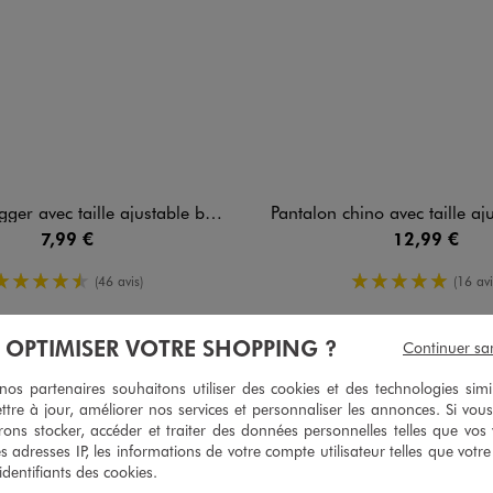
r avec taille ajustable bébé garçon
Pantalon chino avec taille ajustable 
7,99 €
12,99 €
4.5/5 de moyenne
5/5 de moy
(46 avis)
(16 avi
À OPTIMISER VOTRE SHOPPING ?
Continuer sa
s partenaires souhaitons utiliser des cookies et des technologies simi
5
/
5
ttre à jour, améliorer nos services et personnaliser les annonces. Si vous
Avis vérifié et récompensé
ons stocker, accéder et traiter des données personnelles telles que vos v
Pantalon très chic
es adresses IP, les informations de votre compte utilisateur telles que votr
 identifiants des cookies.
Avis du
14/07/2026
, suite à une expérience du
01/07/2026
par
Nicole D.