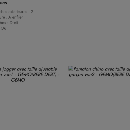
ques
hes exterieures :
2
ure :
À enfiler
bas :
Droit
:
Oui