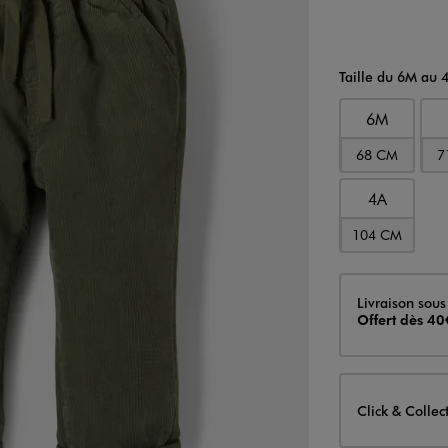
Taille du 6M au 
6M
68 CM
7
4A
104 CM
Livraison
Livraison sous
Offert dès 40
Click & Collec