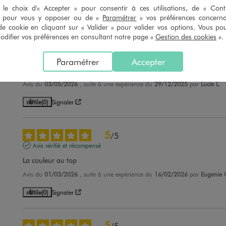
le choix d'« Accepter » pour consentir à ces utilisations, de « Con
Utile
(0)
Signaler
» pour vous y opposer ou de «
Paramétrer
» vos préférences concern
de cookie en cliquant sur « Valider » pour valider vos options. Vous po
ifier vos préférences en consultant notre page «
Gestion des cookies
».
5
/
5
Avis vérifié et récompensé
Paramétrer
Accepter
Jolie
Avis du
03/05/2026
, suite à une expérience du
29/12/2025
par
Lucie L.
Utile
(0)
Signaler
5
/
5
Avis vérifié et récompensé
La couleur au top
Avis du
01/03/2026
, suite à une expérience du
16/02/2026
par
Eugenie 
Utile
(0)
Signaler
5
/
5