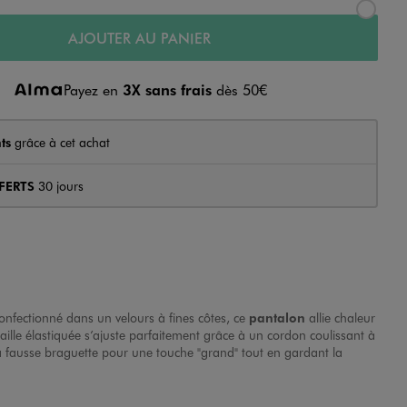
AJOUTER AU PANIER
Payez en
3X sans frais
dès 50€
ts
grâce à cet achat
FERTS
30 jours
onfectionné dans un velours à fines côtes, ce
pantalon
allie chaleur
ille élastiquée s’ajuste parfaitement grâce à un cordon coulissant à
 la fausse braguette pour une touche "grand" tout en gardant la