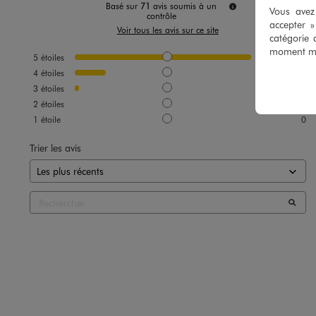
Basé sur
71
avis soumis à un
Vous avez 
contrôle
accepter 
Voir tous les avis sur ce site
catégorie 
moment mod
5
étoiles
60
4
étoiles
10
3
étoiles
1
2
étoiles
0
1
étoile
0
Trier les avis