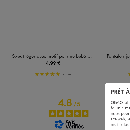
Sweat léger avec motif poitrine bébé garçon
Pantalon jogge
4,99 €
5/5 de moyenne
(7 avis)
PRÊT 
4.8
GÉMO et no
/
5
fournir, me
nous pourr
site web, l
mail et les