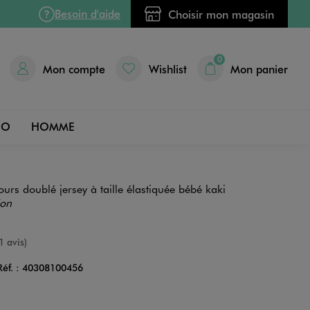
Besoin d'aide
Choisir mon magasin
0
Mon compte
Wishlist
Mon panier
DO
HOMME
ours doublé jersey à taille élastiquée bébé kaki
ion
e
1 avis)
Réf. :
40308100456
Couleur