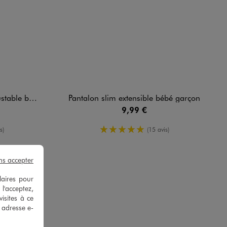
bébé garçon
Pantalon slim extensible bébé garçon
9,99 €
enne
5/5 de moyenne
s)
(15 avis)
ns accepter
laires pour
 l'acceptez,
isites à ce
e adresse e-