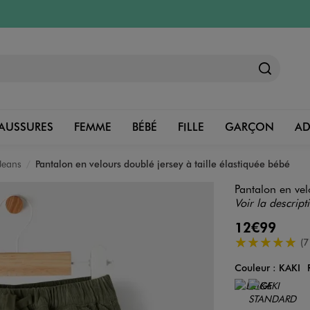
AUSSURES
FEMME
BÉBÉ
FILLE
GARÇON
A
Jeans
Pantalon en velours doublé jersey à taille élastiquée bébé
Pantalon en vel
Voir la descript
12€99
5/5 de moyenn
(7
Couleur :
KAKI
Couleur
Choisissez votre 