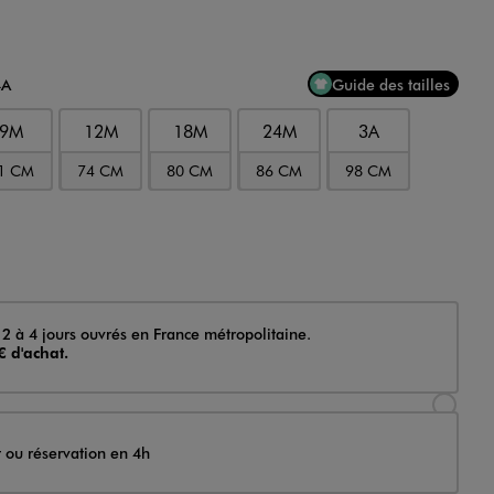
4A
Guide des tailles
9M
12M
18M
24M
3A
1 CM
74 CM
80 CM
86 CM
98 CM
 2 à 4 jours ouvrés en France métropolitaine.
€ d'achat.
Sélectionner l’option de livraison Achat et li
t ou réservation en 4h
Sélectionner l’option de livraison Achat et r