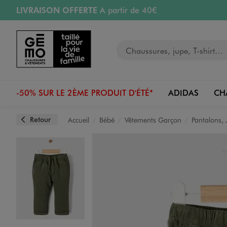
LIVRAISON OFFERTE
A partir de 40€
Aller au contenu principal
Aller à la navigation
RETRAIT ET LIVRAISON OFFERTE
en magasin
Votre recherche
RÉSERVATION GRATUITE
4h en magasin
Retours OFFERTS
pendant 30 jours
-50% SUR LE 2ÈME PRODUIT D'ÉTÉ*
ADIDAS
CH
Retour
Accueil
Bébé
Vêtements Garçon
Pantalons, 
Image 1 sur 5