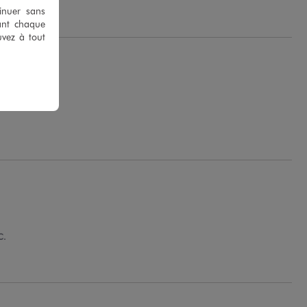
tinuer sans
ant chaque
uvez à tout
C.