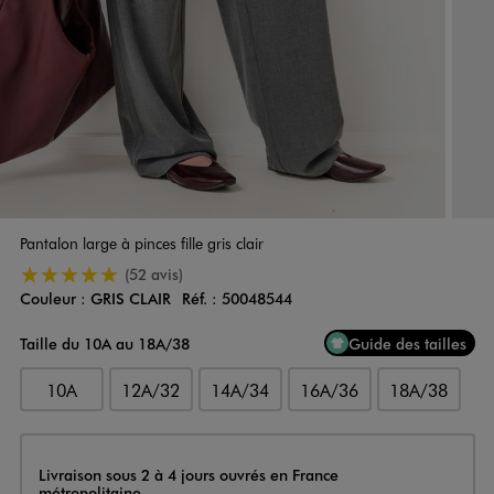
Pantalon large à pinces fille gris clair
5/5 de moyenne
(52 avis)
Couleur :
GRIS CLAIR
Réf. :
50048544
Couleur
Choisissez votre Couleur
Taille du 10A au 18A/38
Guide des tailles
10A
12A/32
14A/34
16A/36
18A/38
Livraison
Livraison sous 2 à 4 jours ouvrés en France
métropolitaine.