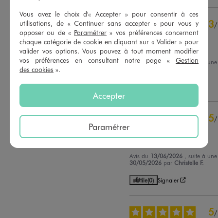
Vous avez le choix d'« Accepter » pour consentir à ces
5
étoiles
41
3
utilisations, de « Continuer sans accepter » pour vous y
/
4
étoiles
9
opposer ou de «
Paramétrer
» vos préférences concernant
Avis vérifié et récompensé
3
étoiles
2
chaque catégorie de cookie en cliquant sur « Valider » pour
2
étoiles
0
Confortable
valider vos options. Vous pouvez à tout moment modifier
1
étoile
0
vos préférences en consultant notre page «
Gestion
Avis du
19/06/2026
, suite à un
06/06/2026
par
G.B.
des cookies
».
Trier les avis
Utile
(0)
Signaler
Accepter
5
/
Paramétrer
Avis vérifié et récompensé
Parfait
Avis du
13/06/2026
, suite à un
30/05/2026
par
Christelle F.
Utile
(0)
Signaler
5
/