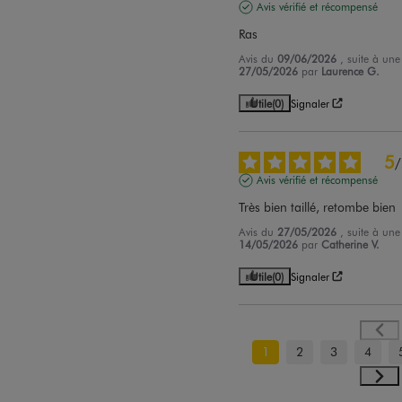
Avis vérifié et récompensé
Ras
Avis du
09/06/2026
, suite à un
27/05/2026
par
Laurence G.
Utile
(0)
Signaler
5
/
Avis vérifié et récompensé
Très bien taillé, retombe bien
Avis du
27/05/2026
, suite à un
14/05/2026
par
Catherine V.
Utile
(0)
Signaler
1
2
3
4