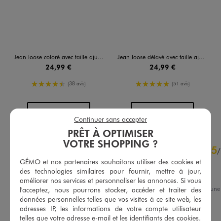
Jean loose coloré avec taille ajustable fille
Jean loose délavé avec taille ajustable fille
24,99 €
24,99 €
4.5/5 de moyenne
5/5 de moyenne
(38 avis)
(51 avis)
AU PANIER
AU PANIER
AJOUTER
AJOUTER
Continuer sans accepter
PRÊT À OPTIMISER
VOTRE SHOPPING ?
4.8
5
/
5
/
Avis vérifié et récompensé
GÉMO et nos partenaires souhaitons utiliser des cookies et
des technologies similaires pour fournir, mettre à jour,
Pantalon super
améliorer nos services et personnaliser les annonces. Si vous
Avis du
24/06/2026
, suite à un
l'acceptez, nous pourrons stocker, accéder et traiter des
11/06/2026
par
Pauline C.
données personnelles telles que vos visites à ce site web, les
Basé sur
52
avis soumis à un
contrôle
adresses IP, les informations de votre compte utilisateur
Utile
(0)
Signaler
Voir tous les avis sur ce site
telles que votre adresse e-mail et les identifiants des cookies.