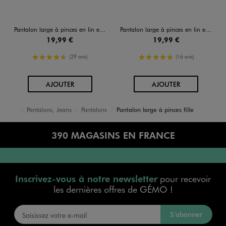
Pantalon large à pinces en lin et viscose fille
Pantalon large à pinces en lin et viscose fille
19,99 €
19,99 €
4.5/5 de moyenne
5/5 de moyenne
(29 avis)
(16 avis)
AU PANIER
AU PANIER
AJOUTER
AJOUTER
Pantalons, Jeans
Pantalons
Pantalon large à pinces fille
Accueil
Fille
Vêtements
390 MAGASINS EN FRANCE
Inscrivez-vous à notre newsletter
pour recevoir
les dernières offres de GÉMO !
S’abonner