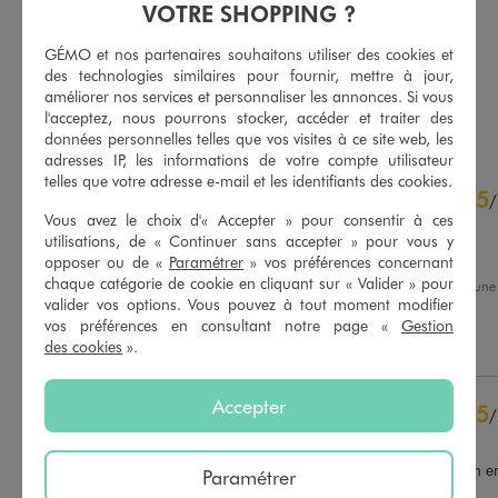
VOTRE SHOPPING ?
7,99 €
6,99 €
-50% sur le 2ème produit d'été
-50% sur le 2ème produit d'été
GÉMO et nos partenaires souhaitons utiliser des cookies et
4.5/5 de moyenne
5/5 de moyenne
(24 avis)
(53 avis)
des technologies similaires pour fournir, mettre à jour,
améliorer nos services et personnaliser les annonces. Si vous
AU PANIER
AU PANIER
AJOUTER
AJOUTER
l'acceptez, nous pourrons stocker, accéder et traiter des
données personnelles telles que vos visites à ce site web, les
adresses IP, les informations de votre compte utilisateur
telles que votre adresse e-mail et les identifiants des cookies.
4.7
5
/
5
/
Vous avez le choix d'« Accepter » pour consentir à ces
Avis vérifié et récompensé
utilisations, de « Continuer sans accepter » pour vous y
Très beau !
opposer ou de «
Paramétrer
» vos préférences concernant
chaque catégorie de cookie en cliquant sur « Valider » pour
Avis du
01/02/2026
, suite à un
16/01/2026
par
E.V.
valider vos options. Vous pouvez à tout moment modifier
Basé sur
150
avis soumis à un
vos préférences en consultant notre page «
Gestion
contrôle
Utile
(0)
Signaler
des cookies
».
Voir tous les avis sur ce site
5
étoiles
104
Accepter
5
/
4
étoiles
42
Avis vérifié et récompensé
3
étoiles
3
2
étoiles
1
Prix élevé pour un pantalon e
Paramétrer
1
étoile
0