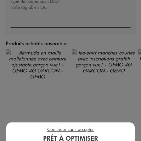
Type de coupe bas :
Droit
Taille réglable :
Oui
Produits achetés ensemble
Continuer sans accepter
PRÊT À OPTIMISER
Bermuda en maille molletonnée avec ceinture ajustable garçon
Tee-shirt manches courtes avec inscriptions graffiti garçon