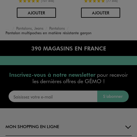
5/5 de moyenne
5/5 de moyenne
(107 avis)
(77 avis)
AU PANIER
AU PANIER
AJOUTER
AJOUTER
Pantalons, Jeans
Pantalons
Accueil
Garçon
Vêtements
Pantalon multipoches en matière résistante garçon
390 MAGASINS EN FRANCE
Inscrivez-vous à notre newsletter
pour recevoir
les dernières offres de GÉMO !
S’abonner
MON SHOPPING EN LIGNE