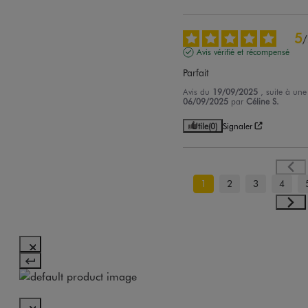
5
/
Avis vérifié et récompensé
Parfait
Avis du
19/09/2025
, suite à un
06/09/2025
par
Céline S.
Utile
(0)
Signaler
1
2
3
4