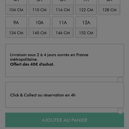
104 CM
110 CM
116 CM
122 CM
128 CM
9A
10A
11A
12A
134 CM
140 CM
146 CM
152 CM
Livraison
Livraison sous 2 à 4 jours ouvrés en France
métropolitaine.
Offert dès 40€ d'achat.
Sélectionner l’option de livraison
Click & Collect ou réservation en 4h
Sélectionner l’option de livraiso
AJOUTER AU PANIER