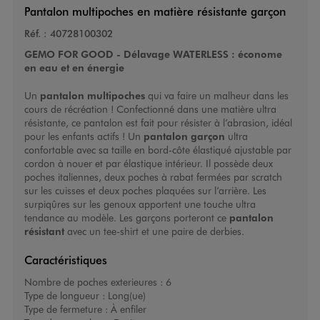
Pantalon multipoches en matière résistante garçon
Réf. :
40728100302
GEMO FOR GOOD - Délavage WATERLESS : économe
en eau et en énergie
Un
pantalon multipoches
qui va faire un malheur dans les
cours de récréation ! Confectionné dans une matière ultra
résistante, ce pantalon est fait pour résister à l’abrasion, idéal
pour les enfants actifs ! Un
pantalon garçon
ultra
confortable avec sa taille en bord-côte élastiqué ajustable par
cordon à nouer et par élastique intérieur. Il possède deux
poches italiennes, deux poches à rabat fermées par scratch
sur les cuisses et deux poches plaquées sur l’arrière. Les
surpiqûres sur les genoux apportent une touche ultra
tendance au modèle. Les garçons porteront ce
pantalon
résistant
avec un tee-shirt et une paire de derbies.
Caractéristiques
Nombre de poches exterieures :
6
Type de longueur :
Long(ue)
Type de fermeture :
À enfiler