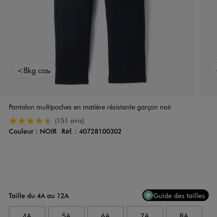
<8kg
CO2e
Pantalon multipoches en matière résistante garçon noir
4.5/5 de moyenne
(151 avis)
Couleur :
NOIR
Réf. :
40728100302
Couleur
Choisissez votre Couleur
Taille du 4A au 12A
Guide des tailles
4A
5A
6A
7A
8A