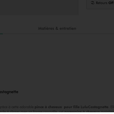
Retours
OF
Matières & entretien
astagnette
 grâce à cette adorable
pince à cheveux pour fille
LuluCastagnette
. E
cile à clipser avec sa forme crocodile, cet
accessoire à cheveux
maintien