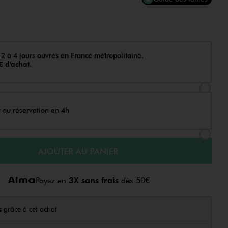
 2 à 4 jours ouvrés en France métropolitaine.
€ d'achat.
Sélectionner l’option de livraison Achat et li
t ou réservation en 4h
Sélectionner l’option de livraison Achat et r
AJOUTER AU PANIER
Payez en
3X sans frais
dès 50€
s
grâce à cet achat