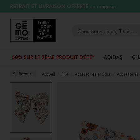
RETRAIT ET LIVRAISON OFFERTE
en magasin
Aller au contenu principal
Aller à la navigation
RÉSERVATION GRATUITE
4h en magasin
Retours OFFERTS
pendant 30 jours
LIVRAISON OFFERTE
A partir de 40€
Votre recherche
-50% SUR LE 2ÈME PRODUIT D'ÉTÉ*
ADIDAS
CH
Retour
Accueil
Fille
Accessoires et Sacs
Accessoires
Image 1 sur 3