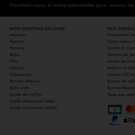
Inscrivez-vous à notre newsletter
pour recevoir le
MON SHOPPING EN LIGNE
NOS SERVICE
Marques
Programme de 
Femme
Carte cadea
Homme
Guides & Cons
Bébé
Moyens de pa
Fille
Modes de livrai
Garçon
Retours et éch
Chaussures
Service client
Bonnes Affaires
Bornes de coll
Exclu web
Service Répar
Guide des tailles
Tous nos serv
Guide chaussures bébé
Guide chaussures enfant