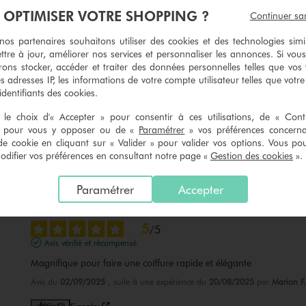
À OPTIMISER VOTRE SHOPPING ?
Continuer sa
s partenaires souhaitons utiliser des cookies et des technologies simi
ttre à jour, améliorer nos services et personnaliser les annonces. Si vous
ons stocker, accéder et traiter des données personnelles telles que vos v
es adresses IP, les informations de votre compte utilisateur telles que votr
 identifiants des cookies.
5
/
5
le choix d'« Accepter » pour consentir à ces utilisations, de « Con
Avis vérifié et récompensé
» pour vous y opposer ou de «
Paramétrer
» vos préférences concern
De bonne qualité
de cookie en cliquant sur « Valider » pour valider vos options. Vous po
ifier vos préférences en consultant notre page «
Gestion des cookies
».
Avis du
09/12/2025
, suite à une expérience du
26/11/2025
par
Virginie R
Utile
(0)
Signaler
Paramétrer
Accepter
5
/
5
Avis vérifié et récompensé
Magnifique pour faire une coiffure rapide et élégante
Avis du
02/09/2025
, suite à une expérience du
20/08/2025
par
Marion F.