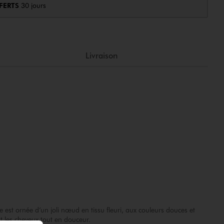
FERTS
30 jours
Livraison
lle est ornée d’un joli nœud en tissu fleuri, aux couleurs douces et
t les cheveux tout en douceur.