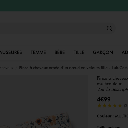
AUSSURES
FEMME
BÉBÉ
FILLE
GARÇON
A
 cheveux
Pince à cheveux ornée d'un nœud en velours fille - LuluCas
Pince à cheveux
multicouleur
Voir la descript
4€99
5/5 de moyenn
(2
Couleur :
MULTI
Couleur
Choisissez votre 
Taille unique