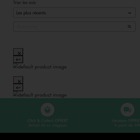
Trier les avis
Click & Collect OFFERT
Livraison OFFER
Retrait 4h en magasin
A partir de 40