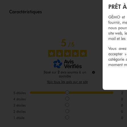
PRÊT 
Caractéristiques
GÉMO et no
fournir, me
nous pourr
site web, l
mail et les
5
/
5
Vous avez 
accepter 
catégorie 
moment mod
Basé sur
2
avis soumis à un
contrôle
Voir tous les avis sur ce site
5
étoiles
2
4
étoiles
0
3
étoiles
0
2
étoiles
0
1
étoile
0