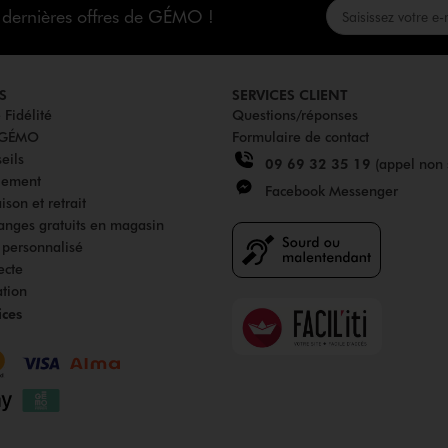
s dernières offres de GÉMO !
S
SERVICES CLIENT
Fidélité
Questions/réponses
u GÉMO
Formulaire de contact
eils
09 69 32 35 19
(appel non 
iement
Facebook Messenger
son et retrait
anges gratuits en magasin
s personnalisé
ecte
ation
Faciliti
ices
Goodays