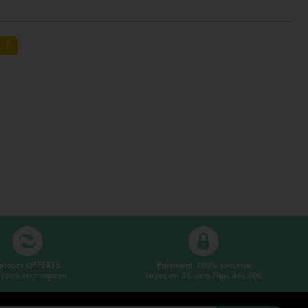
1
etours OFFERTS
Paiement 100% sécurisé
 jours en magasin
Payez en 3X sans frais dès 50€