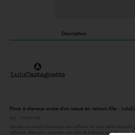
Description
Pince à cheveux ornée d'un nœud en velours fille - LuluC
Réf. :
50030168
Ajoutez une touche bucolique aux coiffures de votre petite coquette
raffinées, idéal pour apporter une note de fraîcheur et d’élégance. Fa