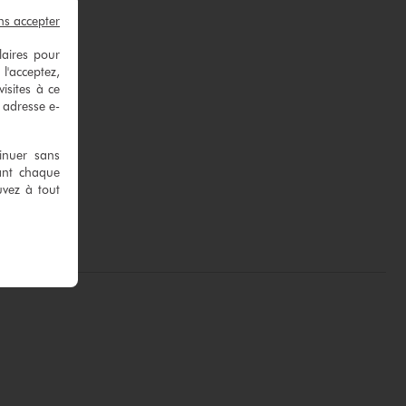
ns accepter
laires pour
 l'acceptez,
isites à ce
e adresse e-
tinuer sans
ant chaque
uvez à tout
.