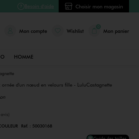
Besoin d'aide
Choisir mon magasin
0
Mon compte
Wishlist
Mon panier
DO
HOMME
tagnette
 ornée d'un nœud en velours fille - LuluCastagnette
ion
e
 avis)
COULEUR
Réf. :
50030168
Couleur
Guide des tailles