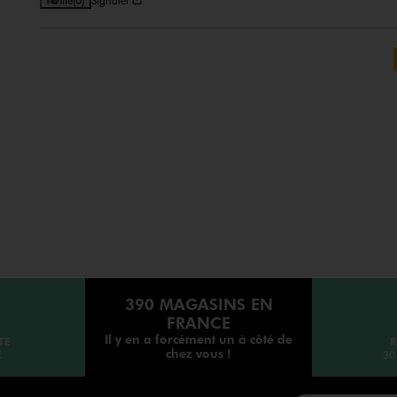
Utile
(0)
Signaler
390 MAGASINS EN
FRANCE
Il y en a forcément un à côté de
TE
R
chez vous !
€
30