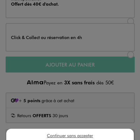
Offert dès 40€ d'achat.
Sélectionner l’option de livraison
Click & Collect ou réservation en 4h
Sélectionner l’option de livraiso
AJOUTER AU PANIER
Payez en
3X sans frais
dès 50€
+
5 points
grâce à cet achat
Retours
OFFERTS
30 jours
Continuer sans accepter