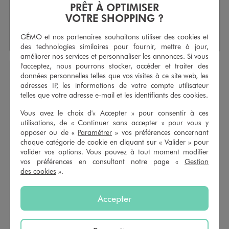
Les plus produit
PRÊT À OPTIMISER
VOTRE SHOPPING ?
Pinces crabes faciles à positionner
Lot de 3 pinces différentes
GÉMO et nos partenaires souhaitons utiliser des cookies et
des technologies similaires pour fournir, mettre à jour,
améliorer nos services et personnaliser les annonces. Si vous
l'acceptez, nous pourrons stocker, accéder et traiter des
données personnelles telles que vos visites à ce site web, les
Pinces crabes pour les cheveux en forme de fleurs
adresses IP, les informations de votre compte utilisateur
telles que votre adresse e-mail et les identifiants des cookies.
(lot de 3)
Réf. :
50082350
Vous avez le choix d'« Accepter » pour consentir à ces
utilisations, de « Continuer sans accepter » pour vous y
Apportez une touche glamour à vos coiffures avec ce
lot de 3
opposer ou de «
Paramétrer
» vos préférences concernant
pinces crabes
, aussi pratiques qu’élégantes. Il se compose de
chaque catégorie de cookie en cliquant sur « Valider » pour
deux petites pinces en forme de fleurs, idéales pour retenir de
valider vos options. Vous pouvez à tout moment modifier
fines mèches, ainsi que d’un modèle plus grand parfait pour
vos préférences en consultant notre page «
Gestion
réaliser un chignon flou ou attacher les cheveux en un clin
des cookies
».
d’œil. Faciles à utiliser, elles offrent un bon maintien tout en
sublimant la chevelure d’une note féminine et tendance. Des
pinces pour les cheveux
indispensables pour créer des
Accepter
coiffures pleines de charme, en quelques secondes.
Caractéristiques