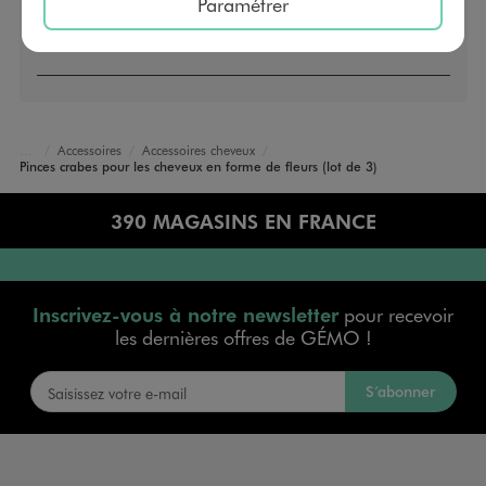
Paramétrer
Accessoires
Accessoires cheveux
Accueil
Femme
Sacs et Accessoires
Pinces crabes pour les cheveux en forme de fleurs (lot de 3)
390 MAGASINS EN FRANCE
Inscrivez-vous à notre newsletter
pour recevoir
les dernières offres de GÉMO !
S’abonner