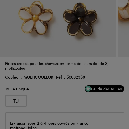
Pinces crabes pour les cheveux en forme de fleurs (lot de 3)
multicouleur
Couleur :
MULTICOULEUR
Réf. :
50082350
Couleur
Choisissez votre Couleur
Taille unique
Guide des tailles
TU
Livraison
Livraison sous 2 à 4 jours ouvrés en France
métropolitaine.