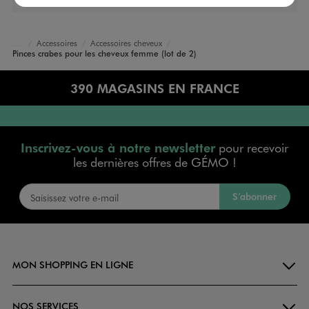
Accessoires
Accessoires cheveux
Accueil
Femme
Sacs et Accessoires
Pinces crabes pour les cheveux femme (lot de 2)
390 MAGASINS EN FRANCE
Inscrivez-vous à notre newsletter
pour recevoir
les dernières offres de GÉMO !
S’abonner
MON SHOPPING EN LIGNE
NOS SERVICES