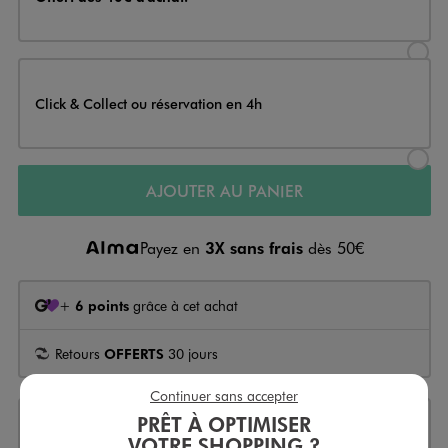
Sélectionner l’option de livraison
Click & Collect ou réservation en 4h
Sélectionner l’option de livraiso
AJOUTER AU PANIER
Payez en
3X sans frais
dès 50€
+
6 points
grâce à cet achat
Retours
OFFERTS
30 jours
Continuer sans accepter
PRÊT À OPTIMISER
Les plus produit
VOTRE SHOPPING ?