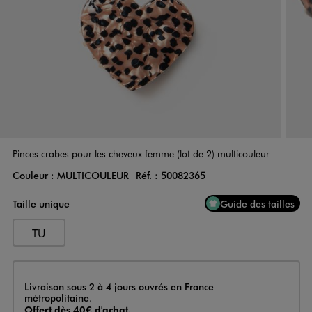
Pinces crabes pour les cheveux femme (lot de 2) multicouleur
Couleur :
MULTICOULEUR
Réf. :
50082365
Couleur
Choisissez votre Couleur
Taille unique
Guide des tailles
TU
Livraison
Livraison sous 2 à 4 jours ouvrés en France
métropolitaine.
Offert dès 40€ d'achat.