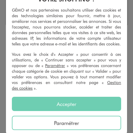
Pinces crabe faciles à positionner
GÉMO et nos partenaires souhaitons utiliser des cookies et
Lot de 2 pinces différentes
des technologies similaires pour fournir, mettre à jour,
améliorer nos services et personnaliser les annonces. Si vous
l'acceptez, nous pourrons stocker, accéder et traiter des
données personnelles telles que vos visites à ce site web, les
adresses IP, les informations de votre compte utilisateur
telles que votre adresse e-mail et les identifiants des cookies.
Pinces crabes pour les cheveux femme (lot de 2)
Réf. :
50082365
Vous avez le choix d'« Accepter » pour consentir à ces
utilisations, de « Continuer sans accepter » pour vous y
Idéal pour enrichir votre collection d’accessoires de coiffure, le
opposer ou de «
Paramétrer
» vos préférences concernant
lot de 2 pinces crabes
de différentes tailles. Ce lot se
chaque catégorie de cookie en cliquant sur « Valider » pour
compose d’une pince longue ajourée en métal qui laisse
valider vos options. Vous pouvez à tout moment modifier
deviner les cheveux, et d’une pince en forme de coeur aux
vos préférences en consultant notre page «
Gestion
reflets nacrés et motifs tachetés. Des
pinces pour les
des cookies
».
cheveux
au style radicalement différent pour varier les looks
au gré des envies.
Accepter
Caractéristiques
Paramétrer