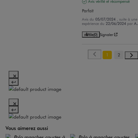
Avis vérifié et récompensé
Parfait
Avis du
05/07/2024
, suite à une
expérience du
22/06/2024
par
A.
Utile
(0)
Signaler
1
2
Vous aimerez aussi