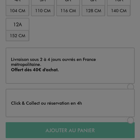
104 CM
110 CM
116 CM
128 CM
140 CM
12A
152 CM
Livraison
Livraison sous 2 à 4 jours ouvrés en France
métropolitaine.
Offert dès 40€ d'achat.
Sélectionner l’option de livraison
Click & Collect ou réservation en 4h
Sélectionner l’option de livraiso
AJOUTER AU PANIER