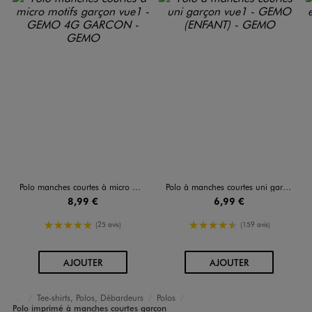
Polo manches courtes à micro motifs garçon
Polo à manches courtes uni garçon
8,99 €
6,99 €
5/5 de moyenne
4.5/5 de moyenne
(25 avis)
(159 avis)
AU PANIER
AU PANIER
AJOUTER
AJOUTER
Tee-shirts, Polos, Débardeurs
Polos
Accueil
Garçon
Vêtements
Polo imprimé à manches courtes garçon