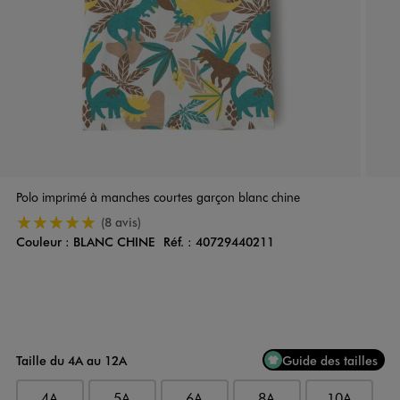
Polo imprimé à manches courtes garçon blanc chine
5/5 de moyenne
(8 avis)
Couleur :
BLANC CHINE
Réf. :
40729440211
Couleur
Choisissez votre Couleur
Taille du 4A au 12A
Guide des tailles
4A
5A
6A
8A
10A