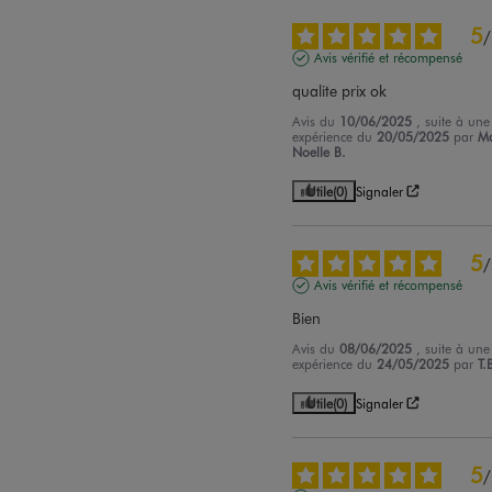
5
/
Avis vérifié et récompensé
qualite prix ok
Avis du
10/06/2025
, suite à une
expérience du
20/05/2025
par
Ma
Noelle B.
Utile
(0)
Signaler
5
/
Avis vérifié et récompensé
Bien
Avis du
08/06/2025
, suite à une
expérience du
24/05/2025
par
T.
Utile
(0)
Signaler
5
/