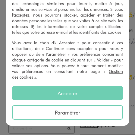
des technologies similaires pour fournir, mettre à jour,
améliorer nos services et personnaliser les annonces. Si vous
5
5
/
5
l'acceptez, nous pourrons stocker, accéder et traiter des
/
données personnelles telles que vos visites à ce site web, les
Avis vérifié et récompensé
adresses IP, les informations de votre compte utilisateur
Super joli mon fils en est ravi
telles que votre adresse e-mail et les identifiants des cookies.
Avis du
09/09/2025
, suite à une
Vous avez le choix d'« Accepter » pour consentir à ces
expérience du
27/08/2025
par
An
Basé sur
8
avis soumis à un
B.
utilisations, de « Continuer sans accepter » pour vous y
contrôle
opposer ou de «
Paramétrer
» vos préférences concernant
Voir tous les avis sur ce site
Utile
(0)
Signaler
chaque catégorie de cookie en cliquant sur « Valider » pour
valider vos options. Vous pouvez à tout moment modifier
5
étoiles
8
vos préférences en consultant notre page «
Gestion
4
étoiles
0
5
des cookies
».
/
3
étoiles
0
Avis vérifié et récompensé
2
étoiles
0
Accepter
Trop beau avec un petit 
1
étoile
0
bermuda beige
Trier les avis
Avis du
10/07/2025
, suite à une
expérience du
27/06/2025
par
Paramétrer
Charline C.
Utile
(0)
Signaler