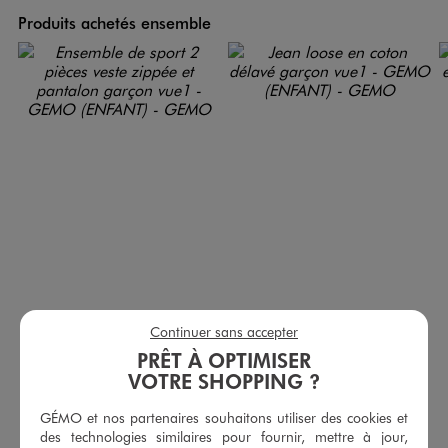
Produits achetés ensemble
Ensemble de sport 2 pièces veste zippée et pantalon garçon
Jean loose en coton délavé garçon
Continuer sans accepter
17,99 €
17,99 €
PRÊT À OPTIMISER
VOTRE SHOPPING ?
4.5/5 de moyenne
5/5 de moyenne
(36 avis)
(31 avis)
AU PANIER
AU PANIER
GÉMO et nos partenaires souhaitons utiliser des cookies et
AJOUTER
AJOUTER
des technologies similaires pour fournir, mettre à jour,