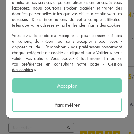
améliorer nos services et personnaliser les annonces. Si vous
l'acceptez, nous pourrons stocker, accéder et traiter des
4.9
4
données personnelles telles que vos visites à ce site web, les
/
5
/
adresses IP, les informations de votre compte utilisateur
Avis vérifié et récompensé
telles que votre adresse e-mail et les identifiants des cookies.
Joli
Vous avez le choix d'« Accepter » pour consentir à ces
Avis du
11/05/2025
, suite à une
utilisations, de « Continuer sans accepter » pour vous y
expérience du
28/04/2025
par
Basé sur
8
avis soumis à un
Marlene C.
opposer ou de «
Paramétrer
» vos préférences concernant
contrôle
chaque catégorie de cookie en cliquant sur « Valider » pour
Voir tous les avis sur ce site
Utile
(0)
Signaler
valider vos options. Vous pouvez à tout moment modifier
vos préférences en consultant notre page «
Gestion
5
étoiles
7
des cookies
».
4
étoiles
1
5
/
3
étoiles
0
Avis vérifié et récompensé
Accepter
2
étoiles
0
bon produit
1
étoile
0
Avis du
13/07/2024
, suite à une
Paramétrer
Trier les avis
expérience du
27/06/2024
par
A.
Utile
(0)
Signaler