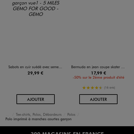
Sabots en cuir suédé avec semelle intérieure anatomique beige pour garçon
Bermuda en jean coupe skater garçon
29,99 €
17,99 €
-50% sur le 2ème produit d'été
4.5/5 de moyenne
(16 avis)
AU PANIER
AU PANIER
AJOUTER
AJOUTER
Tee-shirts, Polos, Débardeurs
Polos
Accueil
Garçon
Vêtements
Polo imprimé à manches courtes garçon
390 MAGASINS EN FRANCE