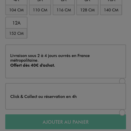
104 CM
110 CM
116 CM
128 CM
140 CM
12A
152 CM
Livraison
Livraison sous 2 à 4 jours ouvrés en France
métropolitaine.
Offert dès 40€ d'achat.
Sélectionner l’option de livraison
Click & Collect ou réservation en 4h
Sélectionner l’option de livraiso
AJOUTER AU PANIER