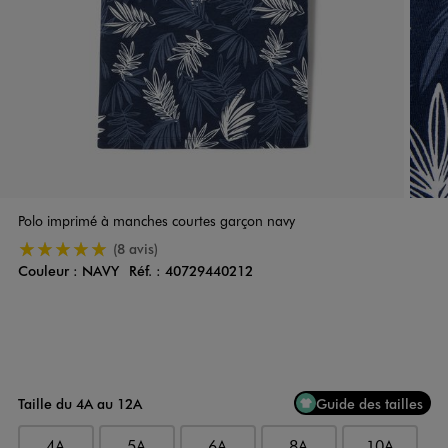
Polo imprimé à manches courtes garçon navy
5/5 de moyenne
(8 avis)
Couleur :
NAVY
Réf. :
40729440212
Couleur
Choisissez votre Couleur
Taille du 4A au 12A
Guide des tailles
4A
5A
6A
8A
10A