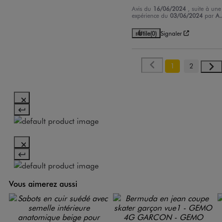
Avis du
16/06/2024
, suite à une
expérience du
03/06/2024
par
A.
Utile
(0)
Signaler
1
2
Vous aimerez aussi