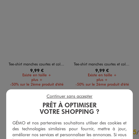
Tee-shirt manches courtes et col rond homme
Tee-shirt manches courtes et col rond homme
9,99 €
9,99 €
Existe en taille +
Existe en taille +
plus +
plus +
-50% sur le 2ème produit d'été
-50% sur le 2ème produit d'été
5/5 de moyenne
5/5 de moyenne
(133 avis)
(76 avis)
Continuer sans accepter
PRÊT À OPTIMISER
AU PANIER
AU PANIER
AJOUTER
AJOUTER
VOTRE SHOPPING ?
GÉMO et nos partenaires souhaitons utiliser des cookies et
4.7
des technologies similaires pour fournir, mettre à jour,
5
/
5
/
améliorer nos services et personnaliser les annonces. Si vous
Avis vérifié et récompensé