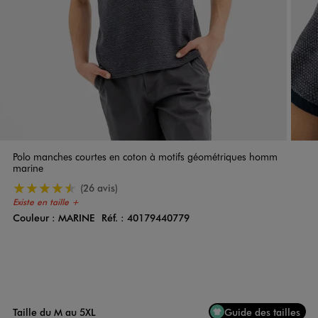
Polo manches courtes en coton à motifs géométriques homm
marine
4.5/5 de moyenne
(26 avis)
Existe en taille +
Couleur :
MARINE
Réf. :
40179440779
Couleur
Choisissez votre Couleur
Taille du M au 5XL
Guide des tailles