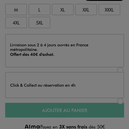
M
L
XL
XXL
XXXL
4XL
5XL
Livraison
Livraison sous 2 à 4 jours ouvrés en France
métropolitaine.
Offert dès 40€ d'achat.
Sélectionner l’option de livraison
Click & Collect ou réservation en 4h
Sélectionner l’option de livraiso
AJOUTER AU PANIER
Payez en
3X sans frais
dès 50€