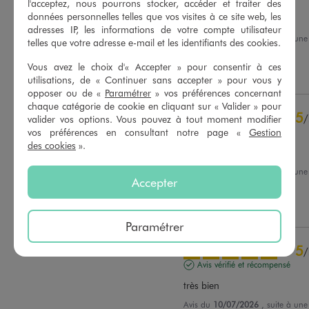
l'acceptez, nous pourrons stocker, accéder et traiter des
données personnelles telles que vos visites à ce site web, les
Joli polo bleu marine
adresses IP, les informations de votre compte utilisateur
Avis du
04/08/2026
, suite à une
telles que votre adresse e-mail et les identifiants des cookies.
du
01/07/2026
par
C.M.
Basé sur
26
avis soumis à un
contrôle
Vous avez le choix d'« Accepter » pour consentir à ces
Utile
(0)
Signaler
Voir tous les avis sur ce site
utilisations, de « Continuer sans accepter » pour vous y
opposer ou de «
Paramétrer
» vos préférences concernant
5
étoiles
20
chaque catégorie de cookie en cliquant sur « Valider » pour
5
/
4
étoiles
5
valider vos options. Vous pouvez à tout moment modifier
vos préférences en consultant notre page «
Gestion
Avis vérifié et récompensé
3
étoiles
0
des cookies
».
2
étoiles
0
Parfait
1
étoile
1
Avis du
14/07/2026
, suite à une
Accepter
du
01/07/2026
par
Patricia T.
Trier les avis
Utile
(0)
Signaler
Paramétrer
5
/
Avis vérifié et récompensé
très bien
Avis du
10/07/2026
, suite à une