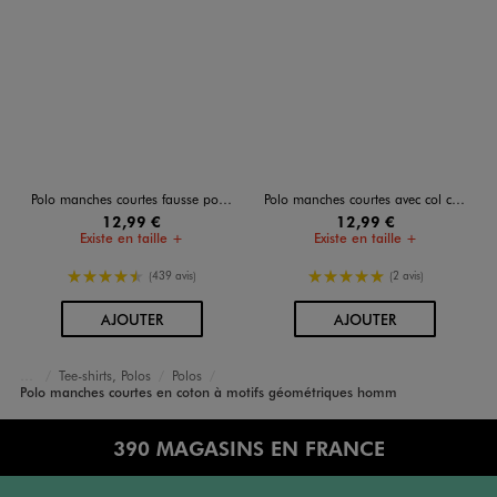
Polo manches courtes fausse poche homme
Polo manches courtes avec col contrastant homme
12,99 €
12,99 €
Existe en taille +
Existe en taille +
4.5/5 de moyenne
5/5 de moyenne
(439 avis)
(2 avis)
AU PANIER
AU PANIER
AJOUTER
AJOUTER
Tee-shirts, Polos
Polos
Accueil
Homme
Vêtements
Polo manches courtes en coton à motifs géométriques homm
390 MAGASINS EN FRANCE