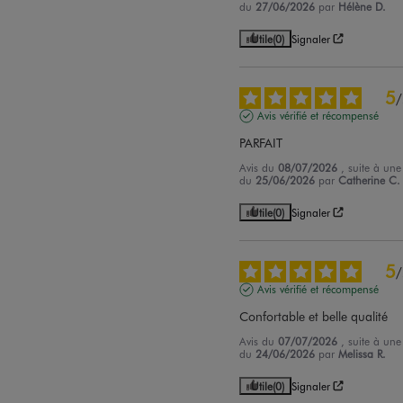
du
27/06/2026
par
Hélène D.
Utile
(0)
Signaler
5
/
Avis vérifié et récompensé
PARFAIT
Avis du
08/07/2026
, suite à une
du
25/06/2026
par
Catherine C.
Utile
(0)
Signaler
5
/
Avis vérifié et récompensé
Confortable et belle qualité
Avis du
07/07/2026
, suite à une
du
24/06/2026
par
Melissa R.
Utile
(0)
Signaler