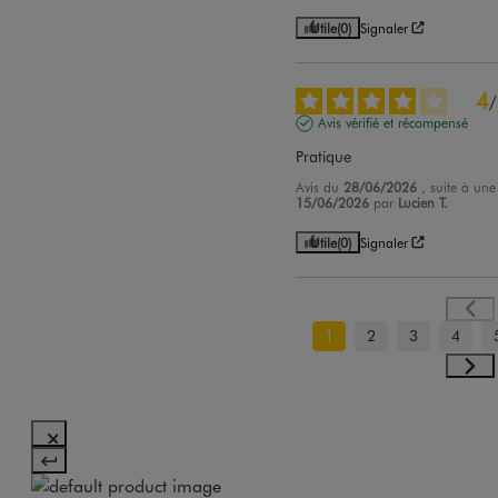
Utile
(0)
Signaler
4
/
Avis vérifié et récompensé
Pratique
Avis du
28/06/2026
, suite à un
15/06/2026
par
Lucien T.
Utile
(0)
Signaler
1
2
3
4