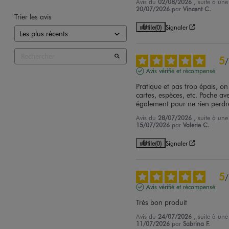
Avis du
02/08/2026
, suite à un
20/07/2026
par
Vincent C.
Trier les avis
Utile
(0)
Signaler
5
/
Avis vérifié et récompensé
Pratique et pas trop épais, on 
cartes, espèces, etc. Poche ave
également pour ne rien perdre
Avis du
28/07/2026
, suite à un
15/07/2026
par
Valerie C.
Utile
(0)
Signaler
5
/
Avis vérifié et récompensé
Très bon produit
Avis du
24/07/2026
, suite à un
11/07/2026
par
Sabrina F.