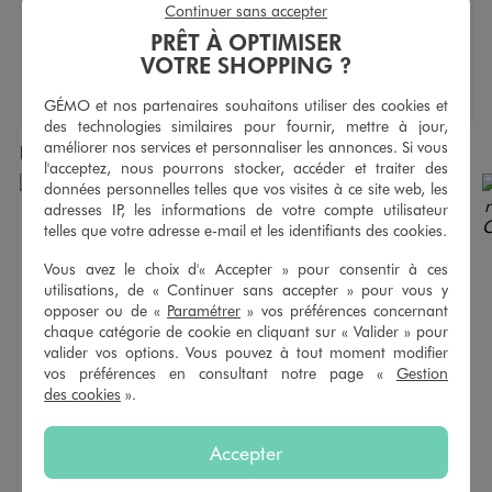
Dimension accessoire :
10 x 14,5 cm
Continuer sans accepter
Nombre de poches intérieures :
14
PRÊT À OPTIMISER
VOTRE SHOPPING ?
GÉMO et nos partenaires souhaitons utiliser des cookies et
des technologies similaires pour fournir, mettre à jour,
améliorer nos services et personnaliser les annonces. Si vous
Produits achetés ensemble
l'acceptez, nous pourrons stocker, accéder et traiter des
données personnelles telles que vos visites à ce site web, les
adresses IP, les informations de votre compte utilisateur
telles que votre adresse e-mail et les identifiants des cookies.
Vous avez le choix d'« Accepter » pour consentir à ces
utilisations, de « Continuer sans accepter » pour vous y
opposer ou de «
Paramétrer
» vos préférences concernant
chaque catégorie de cookie en cliquant sur « Valider » pour
valider vos options. Vous pouvez à tout moment modifier
vos préférences en consultant notre page «
Gestion
des cookies
».
Accepter
Short en jean coupe large fendu sur les côtés femme
Mules à larges brides ont toile femme - 5 Miles