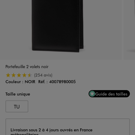
Portefeuille 2 volets noir
4.5/5 de moyenne
(254 avis)
Couleur :
NOIR
Réf. :
40078980005
Couleur
Choisissez votre Couleur
Taille unique
Guide des tailles
TU
Livraison
Livraison sous 2 à 4 jours ouvrés en France
métropolitaine.