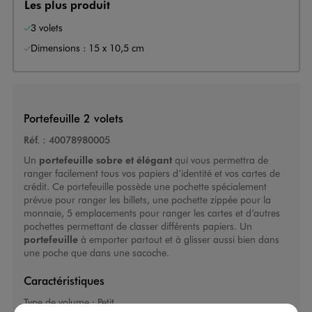
Les plus produit
3 volets
Dimensions : 15 x 10,5 cm
Portefeuille 2 volets
Réf. :
40078980005
Un
portefeuille sobre et élégant
qui vous permettra de
ranger facilement tous vos papiers d’identité et vos cartes de
crédit. Ce portefeuille
possède une pochette spécialement
prévue pour ranger les billets, une pochette zippée pour la
monnaie, 5 emplacements pour ranger les cartes et d’autres
pochettes permettant de classer différents papiers. Un
portefeuille
à emporter partout et à glisser aussi bien dans
une poche que dans une sacoche.
Caractéristiques
Type de volume :
Petit